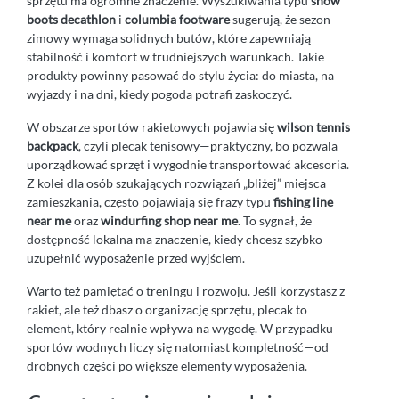
sprzętu ma ogromne znaczenie. Wyszukiwania typu
snow
boots decathlon
i
columbia footware
sugerują, że sezon
zimowy wymaga solidnych butów, które zapewniają
stabilność i komfort w trudniejszych warunkach. Takie
produkty powinny pasować do stylu życia: do miasta, na
wyjazdy i na dni, kiedy pogoda potrafi zaskoczyć.
W obszarze sportów rakietowych pojawia się
wilson tennis
backpack
, czyli plecak tenisowy—praktyczny, bo pozwala
uporządkować sprzęt i wygodnie transportować akcesoria.
Z kolei dla osób szukających rozwiązań „bliżej” miejsca
zamieszkania, często pojawiają się frazy typu
fishing line
near me
oraz
windurfing shop near me
. To sygnał, że
dostępność lokalna ma znaczenie, kiedy chcesz szybko
uzupełnić wyposażenie przed wyjściem.
Warto też pamiętać o treningu i rozwoju. Jeśli korzystasz z
rakiet, ale też dbasz o organizację sprzętu, plecak to
element, który realnie wpływa na wygodę. W przypadku
sportów wodnych liczy się natomiast kompletność—od
drobnych części po większe elementy wyposażenia.