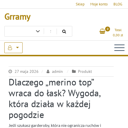
Skip
Sklep
Moje konto
BLOG
to
Grramy
content
0
Total
0,00
zł
27 maja 2026
admin
Produkt
Dlaczego „merino top”
wraca do łask? Wygoda,
która działa w każdej
pogodzie
Jeśli szukasz garderoby, która nie ogranicza ruchów i