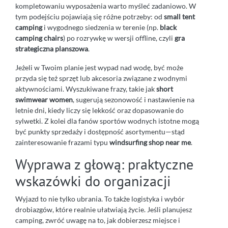
kompletowaniu wyposażenia warto myśleć zadaniowo. W
tym podejściu pojawiają się różne potrzeby: od
small tent
camping
i wygodnego siedzenia w terenie (np.
black
camping chairs
) po rozrywkę w wersji offline, czyli
gra
strategiczna planszowa
.
Jeżeli w Twoim planie jest wypad nad wodę, być może
przyda się też sprzęt lub akcesoria związane z wodnymi
aktywnościami. Wyszukiwane frazy, takie jak
short
swimwear women
, sugerują sezonowość i nastawienie na
letnie dni, kiedy liczy się lekkość oraz dopasowanie do
sylwetki. Z kolei dla fanów sportów wodnych istotne mogą
być punkty sprzedaży i dostępność asortymentu—stąd
zainteresowanie frazami typu
windsurfing shop near me
.
Wyprawa z głową: praktyczne
wskazówki do organizacji
Wyjazd to nie tylko ubrania. To także logistyka i wybór
drobiazgów, które realnie ułatwiają życie. Jeśli planujesz
camping, zwróć uwagę na to, jak dobierzesz miejsce i