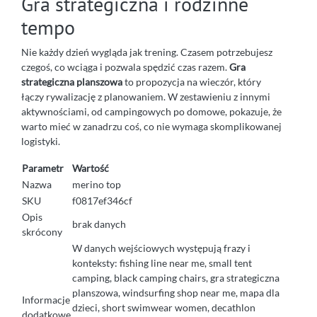
Gra strategiczna i rodzinne
tempo
Nie każdy dzień wygląda jak trening. Czasem potrzebujesz
czegoś, co wciąga i pozwala spędzić czas razem.
Gra
strategiczna planszowa
to propozycja na wieczór, który
łączy rywalizację z planowaniem. W zestawieniu z innymi
aktywnościami, od campingowych po domowe, pokazuje, że
warto mieć w zanadrzu coś, co nie wymaga skomplikowanej
logistyki.
Parametr
Wartość
Nazwa
merino top
SKU
f0817ef346cf
Opis
brak danych
skrócony
W danych wejściowych występują frazy i
konteksty: fishing line near me, small tent
camping, black camping chairs, gra strategiczna
planszowa, windsurfing shop near me, mapa dla
Informacje
dzieci, short swimwear women, decathlon
dodatkowe