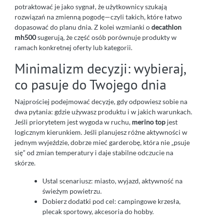
potraktować je jako sygnał, że użytkownicy szukają
rozwiązań na zmienną pogodę—czyli takich, które łatwo
dopasować do planu dnia. Z kolei wzmianki o
decathlon
mh500
sugerują, że część osób porównuje produkty w
ramach konkretnej oferty lub kategorii.
Minimalizm decyzji: wybieraj,
co pasuje do Twojego dnia
Najprościej podejmować decyzje, gdy odpowiesz sobie na
dwa pytania: gdzie używasz produktu i w jakich warunkach.
Jeśli priorytetem jest wygoda w ruchu,
merino top
jest
logicznym kierunkiem. Jeśli planujesz różne aktywności w
jednym wyjeździe, dobrze mieć garderobę, która nie „psuje
się” od zmian temperatury i daje stabilne odczucie na
skórze.
Ustal scenariusz: miasto, wyjazd, aktywność na
świeżym powietrzu.
Dobierz dodatki pod cel: campingowe krzesła,
plecak sportowy, akcesoria do hobby.