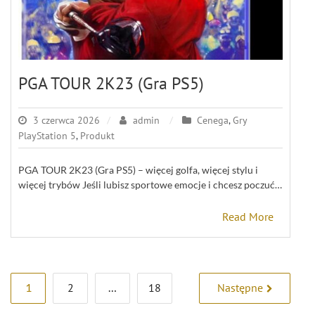
PGA TOUR 2K23 (Gra PS5)
3 czerwca 2026
admin
Cenega
,
Gry
PlayStation 5
,
Produkt
PGA TOUR 2K23 (Gra PS5) – więcej golfa, więcej stylu i
więcej trybów Jeśli lubisz sportowe emocje i chcesz poczuć…
Read More
Stronicowanie
1
2
…
18
Następne
wpisów