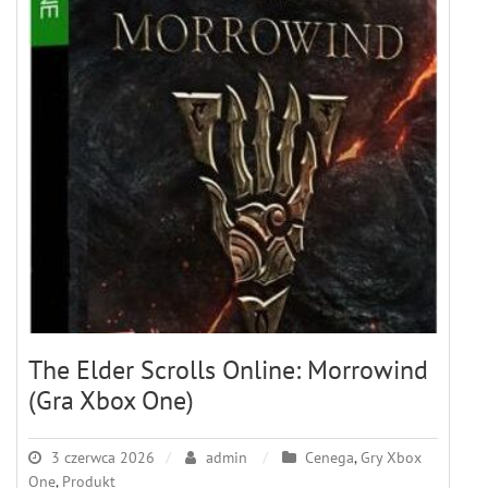
The Elder Scrolls Online: Morrowind
(Gra Xbox One)
3 czerwca 2026
admin
Cenega
,
Gry Xbox
One
,
Produkt