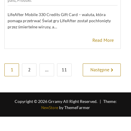
paid
,
Produkt
LifeAfter Mobile 330 Credits Gift Card – waluta, która
pomaga przetrwać Świat gry LifeAfter został pochłonięty
przez śmiertelne wirusy, a…
Read More
Stronicowanie
1
2
…
11
Następne
wpisów
Copyright © 2026 Grramy All Right Reserved.
|
Theme:
NewStore
by ThemeFarmer