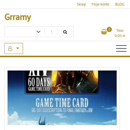
Skip
Sklep
Moje konto
BLOG
to
Grramy
content
0
Total
0,00
zł