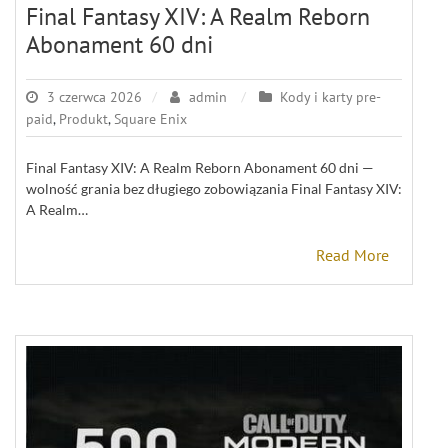
Final Fantasy XIV: A Realm Reborn
Abonament 60 dni
3 czerwca 2026
admin
Kody i karty pre-
paid
,
Produkt
,
Square Enix
Final Fantasy XIV: A Realm Reborn Abonament 60 dni —
wolność grania bez długiego zobowiązania Final Fantasy XIV:
A Realm…
Read More