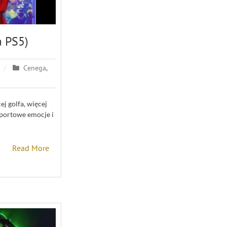
 PS5)
Cenega
,
j golfa, więcej
 sportowe emocje i
Read More