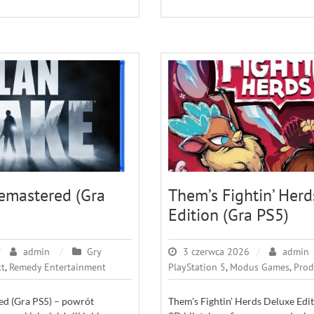
emastered (Gra
Them’s Fightin’ Her
Edition (Gra PS5)
admin
Gry
3 czerwca 2026
admin
t
,
Remedy Entertainment
PlayStation 5
,
Modus Games
,
Prod
d (Gra PS5) – powrót
Them’s Fightin’ Herds Deluxe Edit