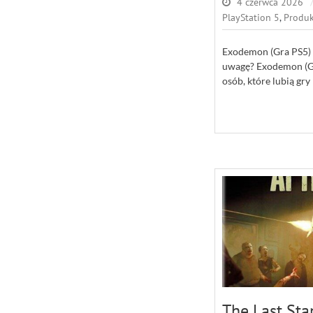
4 czerwca 2026
PlayStation 5
,
Produk
Exodemon (Gra PS5) –
uwagę? Exodemon (Gr
osób, które lubią gry
The Last Sta