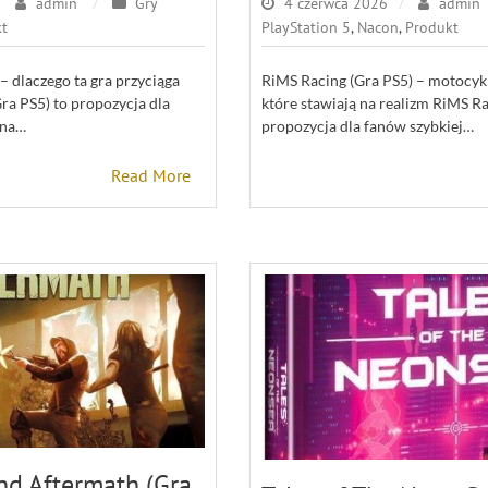
admin
Gry
4 czerwca 2026
admin
t
PlayStation 5
,
Nacon
,
Produkt
 dlaczego ta gra przyciąga
RiMS Racing (Gra PS5) – motocyk
a PS5) to propozycja dla
które stawiają na realizm RiMS Ra
 na…
propozycja dla fanów szybkiej…
Read More
nd Aftermath (Gra