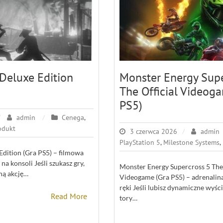
 Deluxe Edition
Monster Energy Supe
The Official Videog
PS5)
admin
Cenega
,
odukt
3 czerwca 2026
admin
PlayStation 5
,
Milestone Systems
,
Edition (Gra PS5) – filmowa
a konsoli Jeśli szukasz gry,
Monster Energy Supercross 5 The 
ną akcję…
Videogame (Gra PS5) – adrenalina
ręki Jeśli lubisz dynamiczne wyś
Read More
tory…