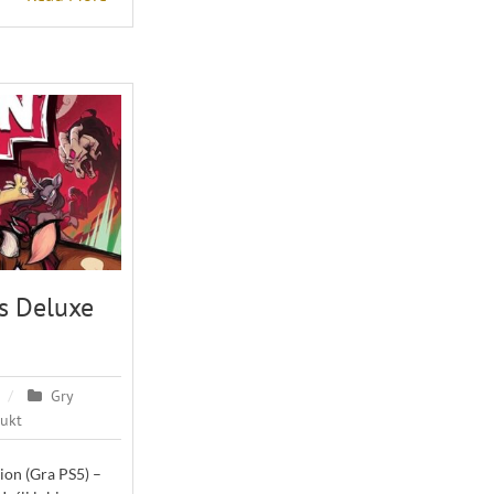
ds Deluxe
Gry
ukt
ion (Gra PS5) –