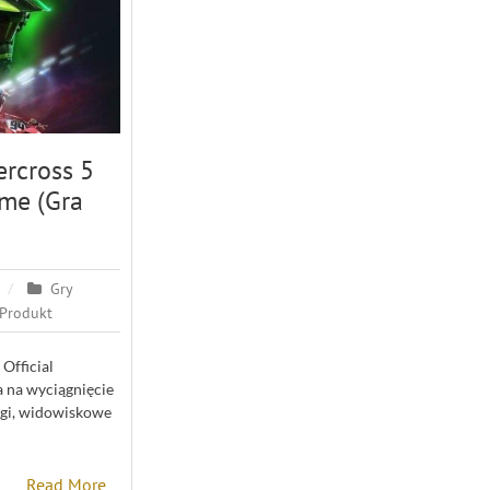
rcross 5
ame (Gra
Gry
Produkt
Official
 na wyciągnięcie
cigi, widowiskowe
Read More