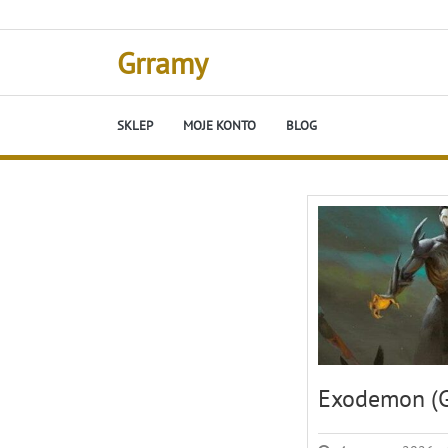
Skip
to
content
Grramy
SKLEP
MOJE KONTO
BLOG
Exodemon (G