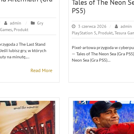
Tales of The Neon S
PS5)
admin
Gry
3 czerwca 2026
admin
 Games
,
Produkt
PlayStation 5
,
Produkt
,
Tesura Ga
rzygoda z The Last Stand
Pixel-artowa przygoda w cyberp
eśli lubisz gry, w których
— Tales of The Neon Sea (Gra PS5)
nuty na minutę,…
Neon Sea (Gra PS5)…
Read More