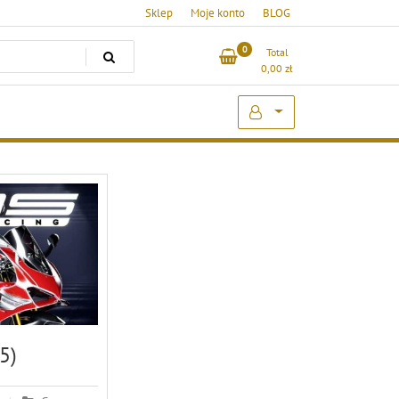
Sklep
Moje konto
BLOG
0
Total
0,00
zł
5)