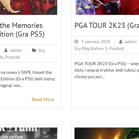
 the Memories
PGA TOUR 2K23 (Gra
ition (Gra PS5)
3 czerwca 2026
admin
Gry PlayStation 5
,
Produkt
admin
Gry
ds
,
Produkt
PGA TOUR 2K23 (Gra PS5) – więce
stylu i więcej trybów Jeśli lubisz
na nowo z TAPE Unveil the
chcesz poczuć…
dition (Gra PS5) Jeśli lubisz
ciągnąć nie…
Read More