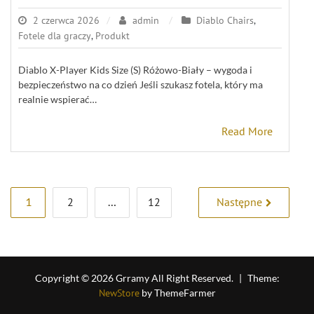
2 czerwca 2026
admin
Diablo Chairs
,
Fotele dla graczy
,
Produkt
Diablo X-Player Kids Size (S) Różowo-Biały – wygoda i
bezpieczeństwo na co dzień Jeśli szukasz fotela, który ma
realnie wspierać…
Read More
Stronicowanie
1
2
…
12
Następne
wpisów
Copyright © 2026 Grramy All Right Reserved.
|
Theme:
NewStore
by ThemeFarmer