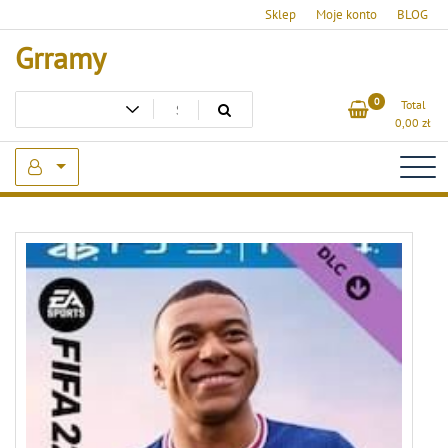
Skip
Sklep
Moje konto
BLOG
to
Grramy
content
0
Total
0,00
zł