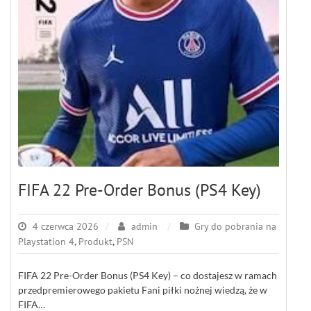
FIFA 22 Pre-Order Bonus (PS4 Key)
4 czerwca 2026
admin
Gry do pobrania na
Playstation 4
,
Produkt
,
PSN
FIFA 22 Pre-Order Bonus (PS4 Key) – co dostajesz w ramach
przedpremierowego pakietu Fani piłki nożnej wiedzą, że w
FIFA…