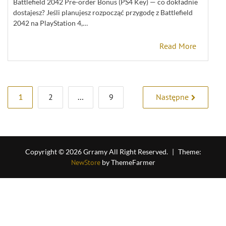
Battlefield 2042 Pre-order Bonus (PS4 Key) — co dokładnie
dostajesz? Jeśli planujesz rozpocząć przygodę z Battlefield
2042 na PlayStation 4,…
Read More
Stronicowanie
1
2
…
9
Następne
wpisów
Copyright © 2026 Grramy All Right Reserved.
|
Theme:
NewStore
by ThemeFarmer