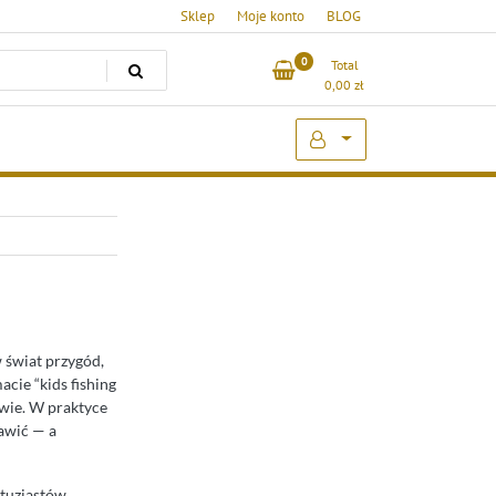
Sklep
Moje konto
BLOG
0
Total
0,00
zł
w świat przygód,
cie “kids fishing
awie. W praktyce
bawić — a
ntuzjastów