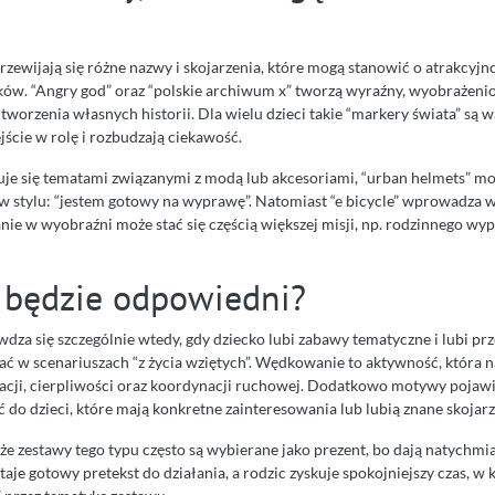
zewijają się różne nazwy i skojarzenia, które mogą stanowić o atrakcyjn
w. “Angry god” oraz “polskie archiwum x” tworzą wyraźny, wyobrażenio
worzenia własnych historii. Dla wielu dzieci takie “markery świata” są w
jście w rolę i rozbudzają ciekawość.
esuje się tematami związanymi z modą lub akcesoriami, “urban helmets” 
w stylu: “jestem gotowy na wyprawę”. Natomiast “e bicycle” wprowadza w
e w wyobraźni może stać się częścią większej misji, np. rodzinnego w
 będzie odpowiedni?
awdza się szczególnie wtedy, gdy dziecko lubi zabawy tematyczne i lubi pr
 w scenariuszach “z życia wziętych”. Wędkowanie to aktywność, która na
acji, cierpliwości oraz koordynacji ruchowej. Dodatkowo motywy pojawi
do dzieci, które mają konkretne zainteresowania lub lubią znane skojarz
że zestawy tego typu często są wybierane jako prezent, bo dają natychmi
aje gotowy pretekst do działania, a rodzic zyskuje spokojniejszy czas, 