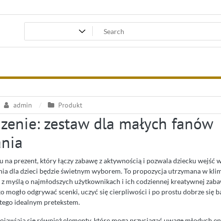
admin
Produkt
enie: zestaw dla małych fanów
nia
u na prezent, który łączy zabawę z aktywnością i pozwala dziecku wejść 
a dla dzieci będzie świetnym wyborem. To propozycja utrzymana w klima
a z myślą o najmłodszych użytkownikach i ich codziennej kreatywnej zab
ecko mogło odgrywać scenki, uczyć się cierpliwości i po prostu dobrze się 
tego idealnym pretekstem.
ojawiają się również elementy, które mogą przyciągać uwagę młodych e