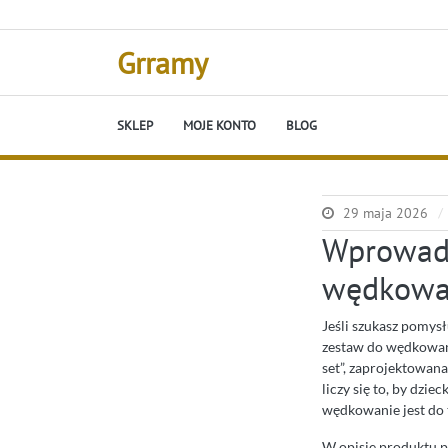
Skip
to
content
Grramy
SKLEP
MOJE KONTO
BLOG
29 maja 2026
Wprowadz
wędkowa
Jeśli szukasz pomysł
zestaw do wędkowani
set”, zaprojektowan
liczy się to, by dzi
wędkowanie jest do 
W opisie produktu p