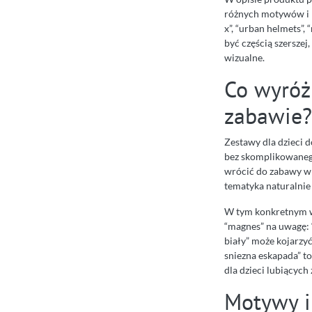
różnych motywów i k
x”, “urban helmets”, 
być częścią szerszej
wizualne.
Co wyróżn
zabawie?
Zestawy dla dzieci 
bez skomplikowanego
wrócić do zabawy w 
tematyka naturalnie
W tym konkretnym wa
“magnes” na uwagę: “
biały” może kojarzy
sniezna eskapada” t
dla dzieci lubiących
Motywy i