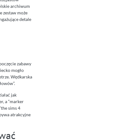
polskie archiwum
 że zestaw może
ngażujące detale
zpoczęcie zabawy
ziecko mogło
etrze. Wędkarska
ołowów”.
iałać jak
er, a “marker
the sims 4
 bywa atrakcyjne
ować