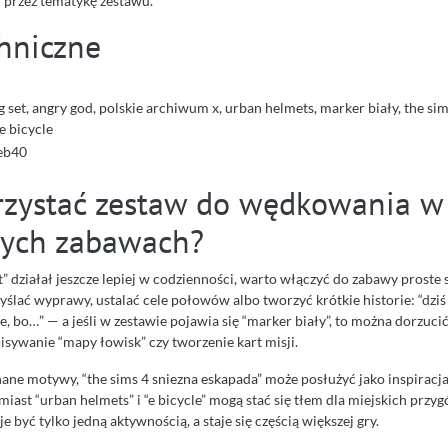
” przez tematykę zestawu.
hniczne
ng set, angry god, polskie archiwum x, urban helmets, marker biały, the si
e bicycle
eb40
rzystać zestaw do wędkowania w
ych zabawach?
et” działał jeszcze lepiej w codzienności, warto włączyć do zabawy proste 
lać wyprawy, ustalać cele połowów albo tworzyć krótkie historie: “dziś
ne, bo…” — a jeśli w zestawie pojawia się “marker biały”, to można dorzuci
isywanie “mapy łowisk” czy tworzenie kart misji.
znane motywy, “the sims 4 sniezna eskapada” może posłużyć jako inspirac
iast “urban helmets” i “e bicycle” mogą stać się tłem dla miejskich przyg
 być tylko jedną aktywnością, a staje się częścią większej gry.