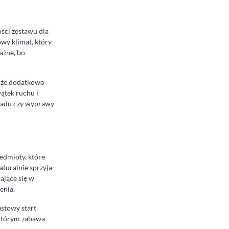
ości zestawu dla
wy klimat, który
ażne, bo
może dodatkowo
ątek ruchu i
ypadu czy wyprawy
zedmioty, które
turalnie sprzyja
ające się w
enia.
astowy start
w którym zabawa