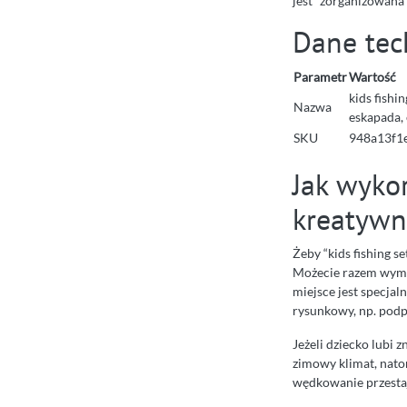
jest “zorganizowana
Dane tec
Parametr
Wartość
kids fishi
Nazwa
eskapada, 
SKU
948a13f1
Jak wyko
kreatywn
Żeby “kids fishing s
Możecie razem wymyś
miejsce jest specjal
rysunkowy, np. podp
Jeżeli dziecko lubi 
zimowy klimat, natom
wędkowanie przestaje