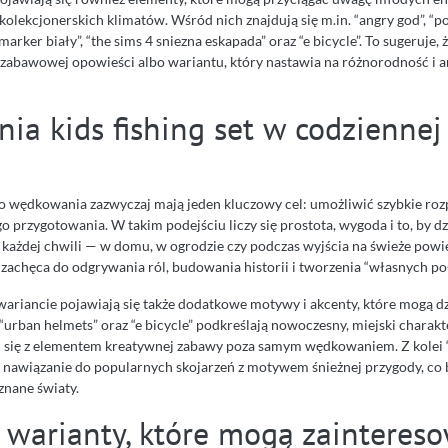
olekcjonerskich klimatów. Wśród nich znajdują się m.in. “angry god”, “
“marker biały”, “the sims 4 sniezna eskapada” oraz “e bicycle”. To sugeruje,
, zabawowej opowieści albo wariantu, który nastawia na różnorodność i a
ia kids fishing set w codziennej
do wędkowania zazwyczaj mają jeden kluczowy cel: umożliwić szybkie ro
 przygotowania. W takim podejściu liczy się prostota, wygoda i to, by d
każdej chwili — w domu, w ogrodzie czy podczas wyjścia na świeże powi
 zachęca do odgrywania ról, budowania historii i tworzenia “własnych p
riancie pojawiają się także dodatkowe motywy i akcenty, które mogą dz
urban helmets” oraz “e bicycle” podkreślają nowoczesny, miejski charakt
ć się z elementem kreatywnej zabawy poza samym wędkowaniem. Z kolei “
o nawiązanie do popularnych skojarzeń z motywem śnieżnej przygody, co
 znane światy.
 warianty, które mogą zainteres