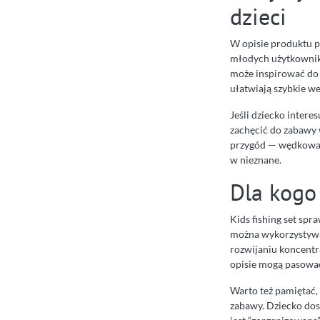
dzieci
W opisie produktu pr
młodych użytkownikó
może inspirować do t
ułatwiają szybkie we
Jeśli dziecko inter
zachęcić do zabawy 
przygód — wędkowani
w nieznane.
Dla kogo
Kids fishing set spr
można wykorzystywać
rozwijaniu koncentr
opisie mogą pasować 
Warto też pamiętać, 
zabawy. Dziecko dost