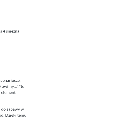
ms 4 sniezna
scenariusze.
 łowimy…”, “to
ć element
ja do zabawy w
ód. Dzięki temu