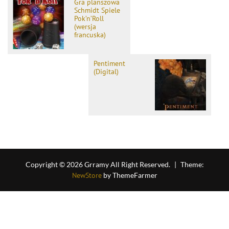
Gra planszowa
Schmidt Spiele
Pok’n’Roll
(wersja
francuska)
Pentiment
(Digital)
Copyright © 2026 Grramy All Right Reserved.
|
Theme:
NewStore
by ThemeFarmer