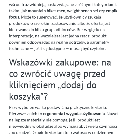
wśród fraz widnieją hasła związane z różnymi kategoriami,
takimi jak
mountain bikes men
,
weight bench set
czy
empik
focus
. Może to sugerować, że użytkownicy szukają
produktów o szerokim zastosowaniu albo że oferta jest
kierowana do kilku grup odbiorców. Bez względu na
interpretację, najważniejsza jest jedna rzecz: produkt
powinien odpowiadać na realne potrzeby, a parametry
techniczne — jeśli są dostępne — muszą być czytelne.
Wskazówki zakupowe: na
co zwrócić uwagę przed
kliknięciem „dodaj do
koszyka”?
Przy wyborze warto postawić na praktyczne kryteria.
Pierwsze z nich to
ergonomia i wygoda użytkowania
. Nawet
najlepsze materiały nie pomogą, jeśli produkt jest
niewygodny w obsłudze albo wymaga zbyt wielu czynności
„po drodze”. Drugie kryterium to trwałość: w codziennym