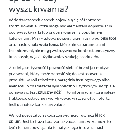
wyszukiwania?
W dostarczonych danych pojawiają się różnorodne
sformułowania, które mogą być elementem dopasowania
pod wyszukiwarki lub próbą skojarzeń z popularnymi
kategoriami. Przykładowo pojawiają się frazy typu
bike tool
oraz hasło
chata wuja toma
, które nie są parametrami
technicznymi, ale mogą wskazywać na kontekst tematyczny
lub sposób, w jaki użytkownicy szukają produktów.
Z kolei „asertywność i pewność siebie” brzmi jak motyw
przewodni, który może odnosić się do zastosowania
produktu w roli rekwizytu, narzędzia treningowego albo
elementu o charakterze symboliczno-użytkowym. W opisie
pojawia się też „
sztuczny nóż
” — to informacja, którą należy
traktować ostrożnie i weryfikować w szczegółach oferty,
jeśli planujesz konkretny zakup.
Wśród pozostałych skojarzeń widnieje również
black
opium
. Jest to fraza kojarzona z zapachami, więc może to
być element powiązania tematycznego (np. w ramach