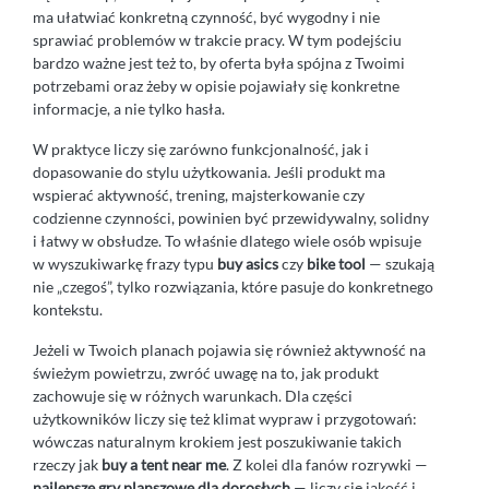
ma ułatwiać konkretną czynność, być wygodny i nie
sprawiać problemów w trakcie pracy. W tym podejściu
bardzo ważne jest też to, by oferta była spójna z Twoimi
potrzebami oraz żeby w opisie pojawiały się konkretne
informacje, a nie tylko hasła.
W praktyce liczy się zarówno funkcjonalność, jak i
dopasowanie do stylu użytkowania. Jeśli produkt ma
wspierać aktywność, trening, majsterkowanie czy
codzienne czynności, powinien być przewidywalny, solidny
i łatwy w obsłudze. To właśnie dlatego wiele osób wpisuje
w wyszukiwarkę frazy typu
buy asics
czy
bike tool
— szukają
nie „czegoś”, tylko rozwiązania, które pasuje do konkretnego
kontekstu.
Jeżeli w Twoich planach pojawia się również aktywność na
świeżym powietrzu, zwróć uwagę na to, jak produkt
zachowuje się w różnych warunkach. Dla części
użytkowników liczy się też klimat wypraw i przygotowań:
wówczas naturalnym krokiem jest poszukiwanie takich
rzeczy jak
buy a tent near me
. Z kolei dla fanów rozrywki —
najlepsze gry planszowe dla dorosłych
— liczy się jakość i