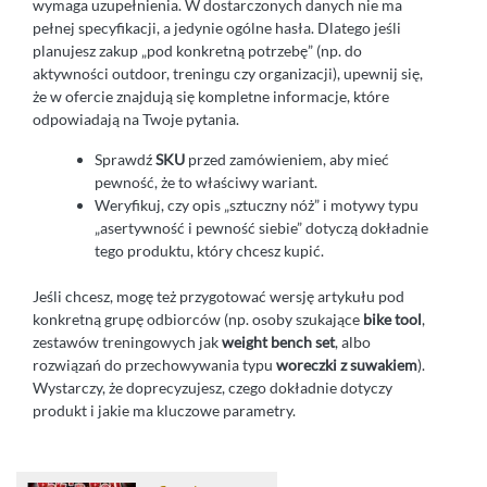
wymaga uzupełnienia. W dostarczonych danych nie ma
pełnej specyfikacji, a jedynie ogólne hasła. Dlatego jeśli
planujesz zakup „pod konkretną potrzebę” (np. do
aktywności outdoor, treningu czy organizacji), upewnij się,
że w ofercie znajdują się kompletne informacje, które
odpowiadają na Twoje pytania.
Sprawdź
SKU
przed zamówieniem, aby mieć
pewność, że to właściwy wariant.
Weryfikuj, czy opis „sztuczny nóż” i motywy typu
„asertywność i pewność siebie” dotyczą dokładnie
tego produktu, który chcesz kupić.
Jeśli chcesz, mogę też przygotować wersję artykułu pod
konkretną grupę odbiorców (np. osoby szukające
bike tool
,
zestawów treningowych jak
weight bench set
, albo
rozwiązań do przechowywania typu
woreczki z suwakiem
).
Wystarczy, że doprecyzujesz, czego dokładnie dotyczy
produkt i jakie ma kluczowe parametry.