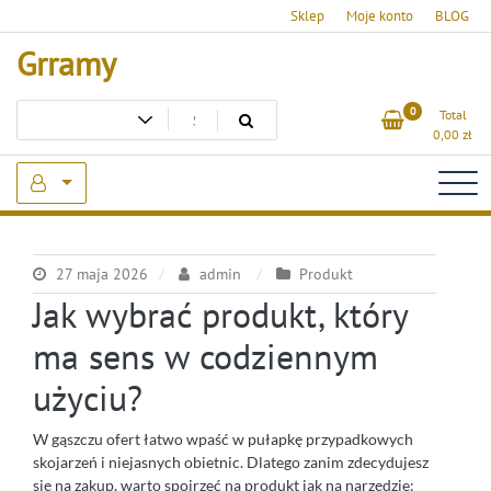
Skip
Sklep
Moje konto
BLOG
to
Grramy
content
0
Total
0,00
zł
27 maja 2026
admin
Produkt
Jak wybrać produkt, który
ma sens w codziennym
użyciu?
W gąszczu ofert łatwo wpaść w pułapkę przypadkowych
skojarzeń i niejasnych obietnic. Dlatego zanim zdecydujesz
się na zakup, warto spojrzeć na produkt jak na narzędzie: