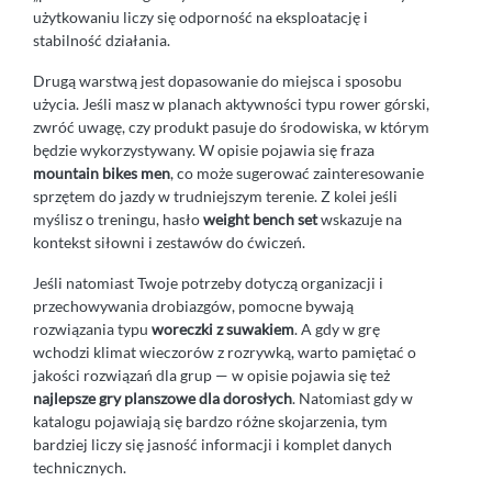
użytkowaniu liczy się odporność na eksploatację i
stabilność działania.
Drugą warstwą jest dopasowanie do miejsca i sposobu
użycia. Jeśli masz w planach aktywności typu rower górski,
zwróć uwagę, czy produkt pasuje do środowiska, w którym
będzie wykorzystywany. W opisie pojawia się fraza
mountain bikes men
, co może sugerować zainteresowanie
sprzętem do jazdy w trudniejszym terenie. Z kolei jeśli
myślisz o treningu, hasło
weight bench set
wskazuje na
kontekst siłowni i zestawów do ćwiczeń.
Jeśli natomiast Twoje potrzeby dotyczą organizacji i
przechowywania drobiazgów, pomocne bywają
rozwiązania typu
woreczki z suwakiem
. A gdy w grę
wchodzi klimat wieczorów z rozrywką, warto pamiętać o
jakości rozwiązań dla grup — w opisie pojawia się też
najlepsze gry planszowe dla dorosłych
. Natomiast gdy w
katalogu pojawiają się bardzo różne skojarzenia, tym
bardziej liczy się jasność informacji i komplet danych
technicznych.