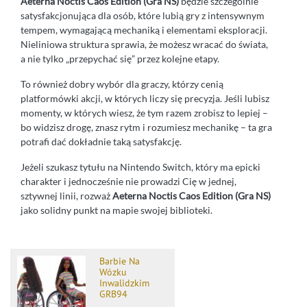
Aeterna Noctis Caos Edition (Gra NS)
będzie szczególnie
satysfakcjonująca dla osób, które lubią gry z intensywnym
tempem, wymagającą mechaniką i elementami eksploracji.
Nieliniowa struktura sprawia, że możesz wracać do świata,
a nie tylko „przepychać się” przez kolejne etapy.
To również dobry wybór dla graczy, którzy cenią
platformówki akcji, w których liczy się precyzja. Jeśli lubisz
momenty, w których wiesz, że tym razem zrobisz to lepiej –
bo widzisz drogę, znasz rytm i rozumiesz mechanikę – ta gra
potrafi dać dokładnie taką satysfakcję.
Jeżeli szukasz tytułu na Nintendo Switch, który ma epicki
charakter i jednocześnie nie prowadzi Cię w jednej,
sztywnej linii, rozważ
Aeterna Noctis Caos Edition (Gra NS)
jako solidny punkt na mapie swojej biblioteki.
Barbie Na
Wózku
Inwalidzkim
GRB94