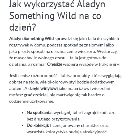
Jak wykorzystać Aladyn
Something Wild na co
dzień?
Aladyn Something Wild
sprawdzi się jako talia do szybkich
rozgrywek w domu, podczas spotkań ze znajomymi albo
jako prosty sposób na urozmaicenie wieczoru. Wystarczy,
że masz chwilę wolnego czasu – talia jest gotowa do
działania, a rozmiar
Onesize
wspiera wygodę w trakcie gry.
Jeśli cenisz różnorodność i lubisz produkty, które wyglądają
dobrze na stole, wielokolorowy styl będzie dodatkowym
atutem. A dzięki
winylowi
jako materiałowi wierzchni
możesz grać częściej, nie martwiąc się tak bardzo o
codzienne użytkowanie.
Na spotkania:
wyciągnij talie i zagrajcie od razu,
bez długiego przygotowania.
Do kolekcji:
licencjonowany charakter oraz
wyrazista kolorystyka budują atrakcyjność