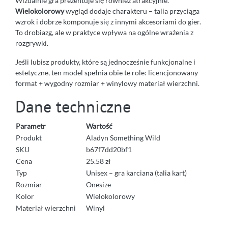
Wizualnie gra prezentuje się również atrakcyjnie.
Wielokolorowy
wygląd dodaje charakteru – talia przyciąga
wzrok i dobrze komponuje się z innymi akcesoriami do gier.
To drobiazg, ale w praktyce wpływa na ogólne wrażenia z
rozgrywki.
Jeśli lubisz produkty, które są jednocześnie funkcjonalne i
estetyczne, ten model spełnia obie te role: licencjonowany
format + wygodny rozmiar + winylowy materiał wierzchni.
Dane techniczne
Parametr
Wartość
Produkt
Aladyn Something Wild
SKU
b67f7dd20bf1
Cena
25.58 zł
Typ
Unisex – gra karciana (talia kart)
Rozmiar
Onesize
Kolor
Wielokolorowy
Materiał wierzchni
Winyl