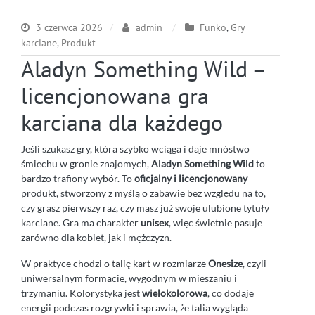
3 czerwca 2026
admin
Funko
,
Gry
karciane
,
Produkt
Aladyn Something Wild –
licencjonowana gra
karciana dla każdego
Jeśli szukasz gry, która szybko wciąga i daje mnóstwo
śmiechu w gronie znajomych,
Aladyn Something Wild
to
bardzo trafiony wybór. To
oficjalny i licencjonowany
produkt, stworzony z myślą o zabawie bez względu na to,
czy grasz pierwszy raz, czy masz już swoje ulubione tytuły
karciane. Gra ma charakter
unisex
, więc świetnie pasuje
zarówno dla kobiet, jak i mężczyzn.
W praktyce chodzi o talię kart w rozmiarze
Onesize
, czyli
uniwersalnym formacie, wygodnym w mieszaniu i
trzymaniu. Kolorystyka jest
wielokolorowa
, co dodaje
energii podczas rozgrywki i sprawia, że talia wygląda