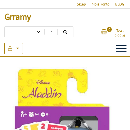
Skip
Sklep
Moje konto
BLOG
to
Grramy
content
0
Total
0,00
zł