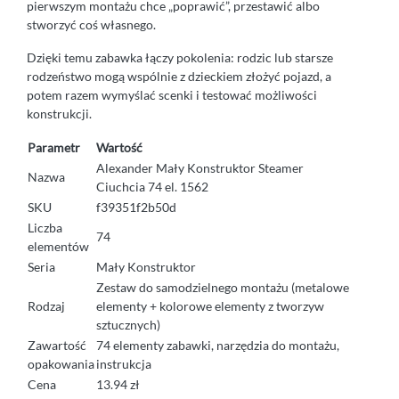
pierwszym montażu chce „poprawić”, przestawić albo
stworzyć coś własnego.
Dzięki temu zabawka łączy pokolenia: rodzic lub starsze
rodzeństwo mogą wspólnie z dzieckiem złożyć pojazd, a
potem razem wymyślać scenki i testować możliwości
konstrukcji.
Parametr
Wartość
Alexander Mały Konstruktor Steamer
Nazwa
Ciuchcia 74 el. 1562
SKU
f39351f2b50d
Liczba
74
elementów
Seria
Mały Konstruktor
Zestaw do samodzielnego montażu (metalowe
Rodzaj
elementy + kolorowe elementy z tworzyw
sztucznych)
Zawartość
74 elementy zabawki, narzędzia do montażu,
opakowania
instrukcja
Cena
13.94 zł