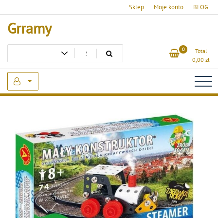
Skip
Sklep
Moje konto
BLOG
to
Grramy
content
0
Total
0,00
zł