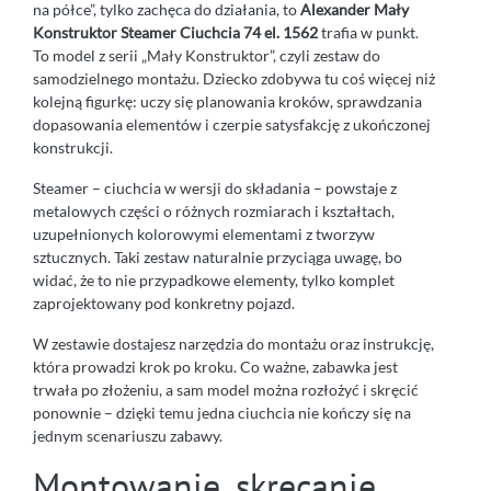
na półce”, tylko zachęca do działania, to
Alexander Mały
Konstruktor Steamer Ciuchcia 74 el. 1562
trafia w punkt.
To model z serii „Mały Konstruktor”, czyli zestaw do
samodzielnego montażu. Dziecko zdobywa tu coś więcej niż
kolejną figurkę: uczy się planowania kroków, sprawdzania
dopasowania elementów i czerpie satysfakcję z ukończonej
konstrukcji.
Steamer – ciuchcia w wersji do składania – powstaje z
metalowych części o różnych rozmiarach i kształtach,
uzupełnionych kolorowymi elementami z tworzyw
sztucznych. Taki zestaw naturalnie przyciąga uwagę, bo
widać, że to nie przypadkowe elementy, tylko komplet
zaprojektowany pod konkretny pojazd.
W zestawie dostajesz narzędzia do montażu oraz instrukcję,
która prowadzi krok po kroku. Co ważne, zabawka jest
trwała po złożeniu, a sam model można rozłożyć i skręcić
ponownie – dzięki temu jedna ciuchcia nie kończy się na
jednym scenariuszu zabawy.
Montowanie, skręcanie,