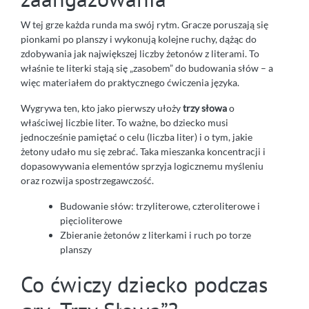
W tej grze każda runda ma swój rytm. Gracze poruszają się
pionkami po planszy i wykonują kolejne ruchy, dążąc do
zdobywania jak największej liczby żetonów z literami. To
właśnie te literki stają się „zasobem” do budowania słów – a
więc materiałem do praktycznego ćwiczenia języka.
Wygrywa ten, kto jako pierwszy ułoży
trzy słowa
o
właściwej liczbie liter. To ważne, bo dziecko musi
jednocześnie pamiętać o celu (liczba liter) i o tym, jakie
żetony udało mu się zebrać. Taka mieszanka koncentracji i
dopasowywania elementów sprzyja logicznemu myśleniu
oraz rozwija spostrzegawczość.
Budowanie słów: trzyliterowe, czteroliterowe i
pięcioliterowe
Zbieranie żetonów z literkami i ruch po torze
planszy
Co ćwiczy dziecko podczas