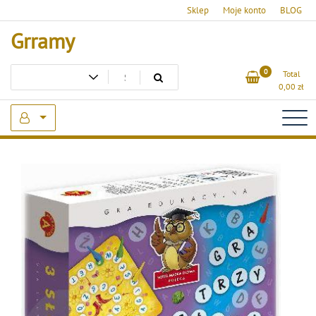
Skip
Sklep
Moje konto
BLOG
to
Grramy
content
0
Total
0,00
zł