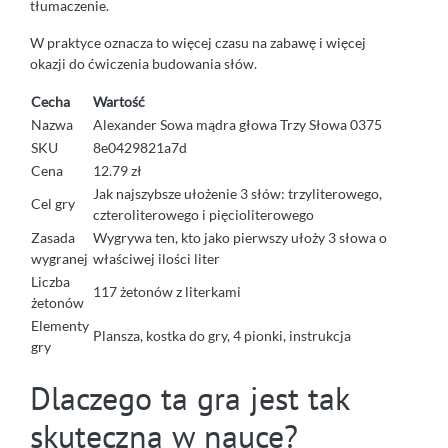
tłumaczenie.
W praktyce oznacza to więcej czasu na zabawę i więcej
okazji do ćwiczenia budowania słów.
Cecha
Wartość
Nazwa
Alexander Sowa mądra głowa Trzy Słowa 0375
SKU
8e0429821a7d
Cena
12.79 zł
Jak najszybsze ułożenie 3 słów: trzyliterowego,
Cel gry
czteroliterowego i pięcioliterowego
Zasada
Wygrywa ten, kto jako pierwszy ułoży 3 słowa o
wygranej
właściwej ilości liter
Liczba
117 żetonów z literkami
żetonów
Elementy
Plansza, kostka do gry, 4 pionki, instrukcja
gry
Dlaczego ta gra jest tak
skuteczna w nauce?