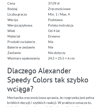
Cena
37,09 zł
Rodzaj
Zręcznościowe
Liczba graczy
Min. 1 / Max. 4
Wersja
Podstawa
Wersja językowa
Polska instrukcja
Wiek
Od 4 lat
Materiał
Drewno
Produkt na baterie
Nie
Baterie w zestawie
Nie
Zasilanie
Nie dotyczy
Wymiary opakowania
24,5 × 25,5 × 6 cm
Dlaczego Alexander
Speedy Colors tak szybko
wciąga?
Mechanika zręcznościowa sprawia, że rozgrywka jest pełna
krótkich decyzji i szybkich reakcji. W praktyce oznacza to,