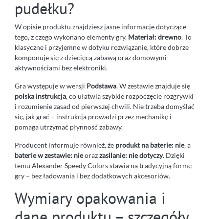
pudełku?
W opisie produktu znajdziesz jasne informacje dotyczące
tego, z czego wykonano elementy gry.
Materiał: drewno
. To
klasyczne i przyjemne w dotyku rozwiązanie, które dobrze
komponuje się z dziecięcą zabawą oraz domowymi
aktywnościami bez elektroniki.
Gra występuje w wersji
Podstawa
. W zestawie znajduje się
polska instrukcja
, co ułatwia szybkie rozpoczęcie rozgrywki
i rozumienie zasad od pierwszej chwili. Nie trzeba domyślać
się, jak grać – instrukcja prowadzi przez mechanikę i
pomaga utrzymać płynność zabawy.
Producent informuje również, że
produkt na baterie: nie
, a
baterie w zestawie: nie
oraz
zasilanie: nie dotyczy
. Dzięki
temu Alexander Speedy Colors stawia na tradycyjną formę
gry – bez ładowania i bez dodatkowych akcesoriów.
Wymiary opakowania i
dane produktu – szczegóły,