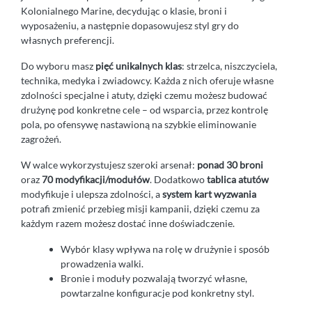
Kolonialnego Marine, decydując o klasie, broni i
wyposażeniu, a następnie dopasowujesz styl gry do
własnych preferencji.
Do wyboru masz
pięć unikalnych klas
: strzelca, niszczyciela,
technika, medyka i zwiadowcy. Każda z nich oferuje własne
zdolności specjalne i atuty, dzięki czemu możesz budować
drużynę pod konkretne cele – od wsparcia, przez kontrolę
pola, po ofensywę nastawioną na szybkie eliminowanie
zagrożeń.
W walce wykorzystujesz szeroki arsenał:
ponad 30 broni
oraz
70 modyfikacji/modułów
. Dodatkowo
tablica atutów
modyfikuje i ulepsza zdolności, a
system kart wyzwania
potrafi zmienić przebieg misji kampanii, dzięki czemu za
każdym razem możesz dostać inne doświadczenie.
Wybór klasy wpływa na rolę w drużynie i sposób
prowadzenia walki.
Bronie i moduły pozwalają tworzyć własne,
powtarzalne konfiguracje pod konkretny styl.