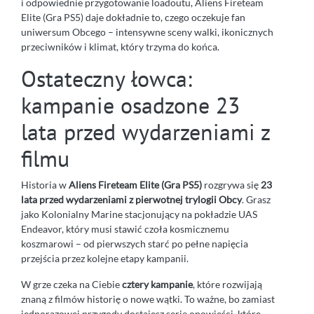
i odpowiednie przygotowanie loadoutu, Aliens Fireteam
Elite (Gra PS5) daje dokładnie to, czego oczekuje fan
uniwersum Obcego – intensywne sceny walki, ikonicznych
przeciwników i klimat, który trzyma do końca.
Ostateczny łowca:
kampanie osadzone 23
lata przed wydarzeniami z
filmu
Historia w
Aliens Fireteam Elite (Gra PS5)
rozgrywa się
23
lata przed wydarzeniami z pierwotnej trylogii Obcy
. Grasz
jako Kolonialny Marine stacjonujący na pokładzie UAS
Endeavor, który musi stawić czoła kosmicznemu
koszmarowi – od pierwszych starć po pełne napięcia
przejścia przez kolejne etapy kampanii.
W grze czeka na Ciebie
cztery kampanie
, które rozwijają
znaną z filmów historię o nowe wątki. To ważne, bo zamiast
jednorazowej przygody dostajesz serię opowieści, które