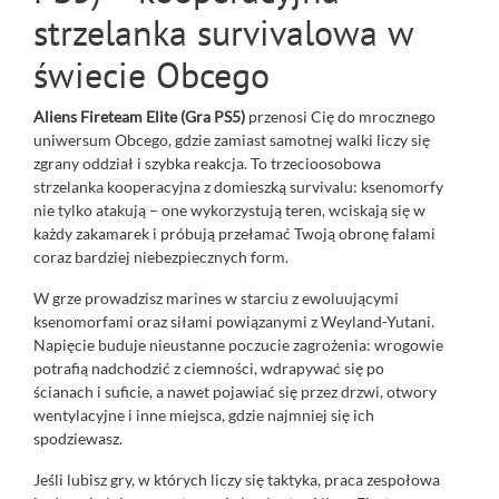
strzelanka survivalowa w
świecie Obcego
Aliens Fireteam Elite (Gra PS5)
przenosi Cię do mrocznego
uniwersum Obcego, gdzie zamiast samotnej walki liczy się
zgrany oddział i szybka reakcja. To trzecioosobowa
strzelanka kooperacyjna z domieszką survivalu: ksenomorfy
nie tylko atakują – one wykorzystują teren, wciskają się w
każdy zakamarek i próbują przełamać Twoją obronę falami
coraz bardziej niebezpiecznych form.
W grze prowadzisz marines w starciu z ewoluującymi
ksenomorfami oraz siłami powiązanymi z Weyland-Yutani.
Napięcie buduje nieustanne poczucie zagrożenia: wrogowie
potrafią nadchodzić z ciemności, wdrapywać się po
ścianach i suficie, a nawet pojawiać się przez drzwi, otwory
wentylacyjne i inne miejsca, gdzie najmniej się ich
spodziewasz.
Jeśli lubisz gry, w których liczy się taktyka, praca zespołowa