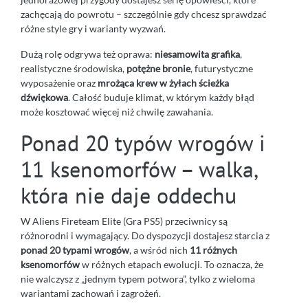
zachęcają do powrotu – szczególnie gdy chcesz sprawdzać
różne style gry i warianty wyzwań.
Dużą rolę odgrywa też oprawa:
niesamowita grafika
,
realistyczne środowiska,
potężne bronie
, futurystyczne
wyposażenie oraz
mrożąca krew w żyłach ścieżka
dźwiękowa
. Całość buduje klimat, w którym każdy błąd
może kosztować więcej niż chwilę zawahania.
Ponad 20 typów wrogów i
11 ksenomorfów – walka,
która nie daje oddechu
W Aliens Fireteam Elite (Gra PS5) przeciwnicy są
różnorodni i wymagający. Do dyspozycji dostajesz starcia z
ponad 20 typami wrogów
, a wśród nich
11 różnych
ksenomorfów
w różnych etapach ewolucji. To oznacza, że
nie walczysz z „jednym typem potwora”, tylko z wieloma
wariantami zachowań i zagrożeń.