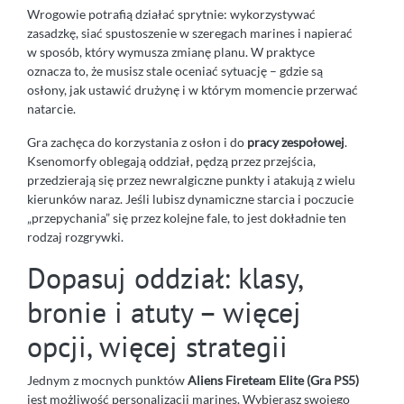
Wrogowie potrafią działać sprytnie: wykorzystywać
zasadzkę, siać spustoszenie w szeregach marines i napierać
w sposób, który wymusza zmianę planu. W praktyce
oznacza to, że musisz stale oceniać sytuację – gdzie są
osłony, jak ustawić drużynę i w którym momencie przerwać
natarcie.
Gra zachęca do korzystania z osłon i do
pracy zespołowej
.
Ksenomorfy oblegają oddział, pędzą przez przejścia,
przedzierają się przez newralgiczne punkty i atakują z wielu
kierunków naraz. Jeśli lubisz dynamiczne starcia i poczucie
„przepychania” się przez kolejne fale, to jest dokładnie ten
rodzaj rozgrywki.
Dopasuj oddział: klasy,
bronie i atuty – więcej
opcji, więcej strategii
Jednym z mocnych punktów
Aliens Fireteam Elite (Gra PS5)
jest możliwość personalizacji marines. Wybierasz swojego