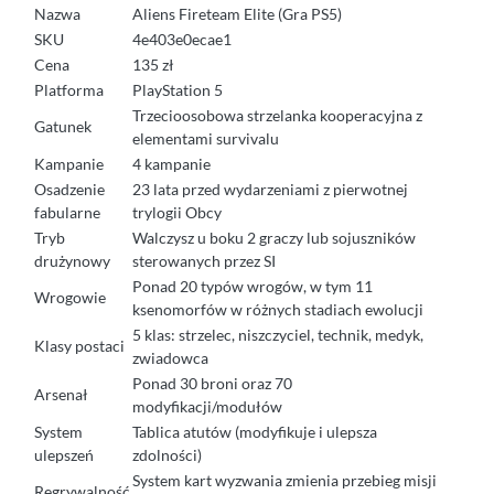
Nazwa
Aliens Fireteam Elite (Gra PS5)
SKU
4e403e0ecae1
Cena
135 zł
Platforma
PlayStation 5
Trzecioosobowa strzelanka kooperacyjna z
Gatunek
elementami survivalu
Kampanie
4 kampanie
Osadzenie
23 lata przed wydarzeniami z pierwotnej
fabularne
trylogii Obcy
Tryb
Walczysz u boku 2 graczy lub sojuszników
drużynowy
sterowanych przez SI
Ponad 20 typów wrogów, w tym 11
Wrogowie
ksenomorfów w różnych stadiach ewolucji
5 klas: strzelec, niszczyciel, technik, medyk,
Klasy postaci
zwiadowca
Ponad 30 broni oraz 70
Arsenał
modyfikacji/modułów
System
Tablica atutów (modyfikuje i ulepsza
ulepszeń
zdolności)
System kart wyzwania zmienia przebieg misji
Regrywalność