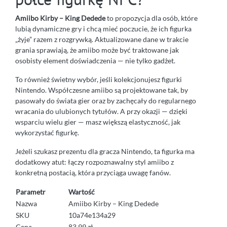
Amiibo Kirby – King Dedede
to propozycja dla osób, które
lubią dynamiczne gry i chcą mieć poczucie, że ich figurka
„żyje” razem z rozgrywką. Aktualizowane dane w trakcie
grania sprawiają, że amiibo może być traktowane jak
osobisty element doświadczenia — nie tylko gadżet.
To również świetny wybór, jeśli kolekcjonujesz figurki
Nintendo. Współczesne amiibo są projektowane tak, by
pasowały do świata gier oraz by zachęcały do regularnego
wracania do ulubionych tytułów. A przy okazji — dzięki
wsparciu wielu gier — masz większą elastyczność, jak
wykorzystać figurkę.
Jeżeli szukasz prezentu dla gracza Nintendo, ta figurka ma
dodatkowy atut: łączy rozpoznawalny styl amiibo z
konkretną postacią, która przyciąga uwagę fanów.
Parametr
Wartość
Nazwa
Amiibo Kirby – King Dedede
SKU
10a74e134a29
Cena
83.99 zł