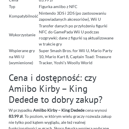
Typ
Figurka amiibo z NFC
Nintendo 3DS i 2DS (po zastosowaniu
Kompatybilność
zapowiadanych akcesoriów), Wii U
Transfer danych po przyłożeniu figurki
NFC do GamePada Wii U podczas
Wykorzystanie
rozgrywki; dane z figurki są aktualizowane
w trakcie gry
Wspierane gry
Super Smash Bros. for Wii U, Mario Party
na Wii U
10, Mario Kart 8, Captain Toad: Treasure
(wymienione)
Tracker, Yoshi’s Woolly World
Cena i dostępność: czy
Amiibo Kirby – King
Dedede to dobry zakup?
W przypadku
Amiibo Kirby – King Dedede
cena wynosi
83.99 zł
. To poziom, w którym wielu graczy rozważa zakup
nie tylko pod kątem wyglądu, ale też realnej
funkcjonalności w grach. Skoro figurka wspiera wybrane