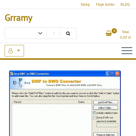
Skip
Sklep
Moje konto
BLOG
to
Grramy
content
0
Total
0,00
zł