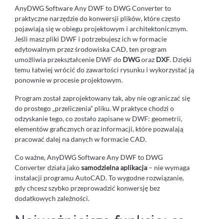
AnyDWG Software Any DWF to DWG Converter to
praktyczne narzędzie do konwersji plików, które często
pojawiają się w obiegu projektowym i architektonicznym.
Jeśli masz pliki DWF i potrzebujesz ich w formacie
edytowalnym przez środowiska CAD, ten program
umożliwia przekształcenie DWF do
DWG
oraz
DXF
. Dzięki
temu łatwiej wrócić do zawartości rysunku i wykorzystać ją
ponownie w procesie projektowym.
Program został zaprojektowany tak, aby nie ograniczać się
do prostego „przeliczenia” pliku. W praktyce chodzi o
odzyskanie tego, co zostało zapisane w DWF: geometrii,
elementów graficznych oraz informacji, które pozwalają
pracować dalej na danych w formacie CAD.
Co ważne, AnyDWG Software Any DWF to DWG
Converter działa jako
samodzielna aplikacja
– nie wymaga
instalacji programu AutoCAD. To wygodne rozwiązanie,
gdy chcesz szybko przeprowadzić konwersję bez
dodatkowych zależności.