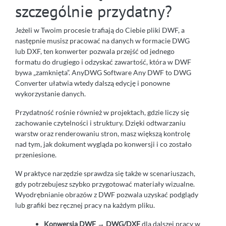
szczególnie przydatny?
Jeżeli w Twoim procesie trafiają do Ciebie pliki DWF, a
następnie musisz pracować na danych w formacie DWG
lub DXF, ten konwerter pozwala przejść od jednego
formatu do drugiego i odzyskać zawartość, która w DWF
bywa „zamknięta”. AnyDWG Software Any DWF to DWG
Converter ułatwia wtedy dalszą edycję i ponowne
wykorzystanie danych.
Przydatność rośnie również w projektach, gdzie liczy się
zachowanie czytelności i struktury. Dzięki odtwarzaniu
warstw oraz renderowaniu stron, masz większą kontrolę
nad tym, jak dokument wygląda po konwersji i co zostało
przeniesione.
W praktyce narzędzie sprawdza się także w scenariuszach,
gdy potrzebujesz szybko przygotować materiały wizualne.
Wyodrębnianie obrazów z DWF pozwala uzyskać podglądy
lub grafiki bez ręcznej pracy na każdym pliku.
Konwersja DWF → DWG/DXF
dla dalszej pracy w