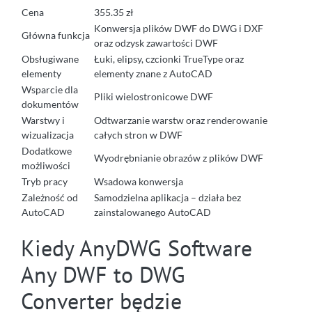
Cena
355.35 zł
Konwersja plików DWF do DWG i DXF
Główna funkcja
oraz odzysk zawartości DWF
Obsługiwane
Łuki, elipsy, czcionki TrueType oraz
elementy
elementy znane z AutoCAD
Wsparcie dla
Pliki wielostronicowe DWF
dokumentów
Warstwy i
Odtwarzanie warstw oraz renderowanie
wizualizacja
całych stron w DWF
Dodatkowe
Wyodrębnianie obrazów z plików DWF
możliwości
Tryb pracy
Wsadowa konwersja
Zależność od
Samodzielna aplikacja – działa bez
AutoCAD
zainstalowanego AutoCAD
Kiedy AnyDWG Software
Any DWF to DWG
Converter będzie