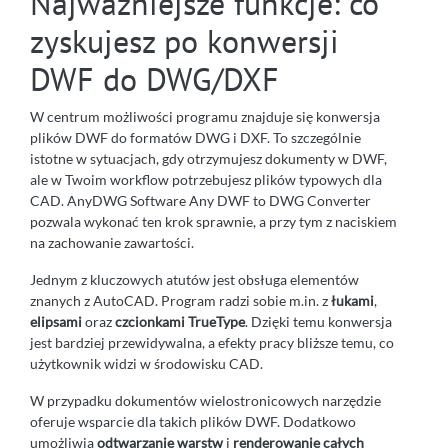
Najważniejsze funkcje: co
zyskujesz po konwersji
DWF do DWG/DXF
W centrum możliwości programu znajduje się konwersja
plików DWF do formatów DWG i DXF. To szczególnie
istotne w sytuacjach, gdy otrzymujesz dokumenty w DWF,
ale w Twoim workflow potrzebujesz plików typowych dla
CAD. AnyDWG Software Any DWF to DWG Converter
pozwala wykonać ten krok sprawnie, a przy tym z naciskiem
na zachowanie zawartości.
Jednym z kluczowych atutów jest obsługa elementów
znanych z AutoCAD. Program radzi sobie m.in. z
łukami
,
elipsami
oraz
czcionkami TrueType
. Dzięki temu konwersja
jest bardziej przewidywalna, a efekty pracy bliższe temu, co
użytkownik widzi w środowisku CAD.
W przypadku dokumentów wielostronicowych narzędzie
oferuje wsparcie dla takich plików DWF. Dodatkowo
umożliwia
odtwarzanie warstw
i
renderowanie całych