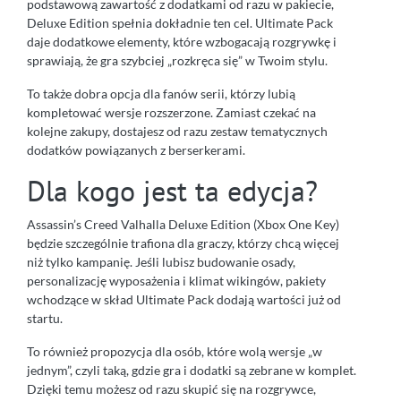
podstawową zawartość z dodatkami od razu w pakiecie,
Deluxe Edition spełnia dokładnie ten cel. Ultimate Pack
daje dodatkowe elementy, które wzbogacają rozgrywkę i
sprawiają, że gra szybciej „rozkręca się” w Twoim stylu.
To także dobra opcja dla fanów serii, którzy lubią
kompletować wersje rozszerzone. Zamiast czekać na
kolejne zakupy, dostajesz od razu zestaw tematycznych
dodatków powiązanych z berserkerami.
Dla kogo jest ta edycja?
Assassin’s Creed Valhalla Deluxe Edition (Xbox One Key)
będzie szczególnie trafiona dla graczy, którzy chcą więcej
niż tylko kampanię. Jeśli lubisz budowanie osady,
personalizację wyposażenia i klimat wikingów, pakiety
wchodzące w skład Ultimate Pack dodają wartości już od
startu.
To również propozycja dla osób, które wolą wersje „w
jednym”, czyli taką, gdzie gra i dodatki są zebrane w komplet.
Dzięki temu możesz od razu skupić się na rozgrywce,