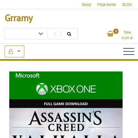
Skip
Sklep
Moje konto
BLOG
to
Grramy
content
0
Total
0,00
zł