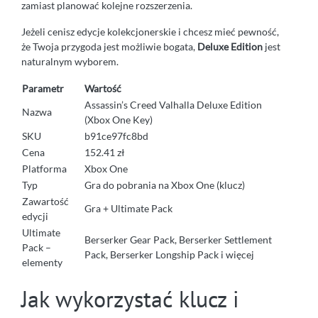
zamiast planować kolejne rozszerzenia.
Jeżeli cenisz edycje kolekcjonerskie i chcesz mieć pewność,
że Twoja przygoda jest możliwie bogata,
Deluxe Edition
jest
naturalnym wyborem.
Parametr
Wartość
Assassin’s Creed Valhalla Deluxe Edition
Nazwa
(Xbox One Key)
SKU
b91ce97fc8bd
Cena
152.41 zł
Platforma
Xbox One
Typ
Gra do pobrania na Xbox One (klucz)
Zawartość
Gra + Ultimate Pack
edycji
Ultimate
Berserker Gear Pack, Berserker Settlement
Pack –
Pack, Berserker Longship Pack i więcej
elementy
Jak wykorzystać klucz i