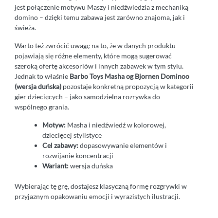
jest połączenie motywu Maszy i niedźwiedzia z mechaniką
domino – dzięki temu zabawa jest zarówno znajoma, jak i
świeża.
Warto też zwrócić uwagę na to, że w danych produktu
pojawiają się różne elementy, które mogą sugerować
szeroką ofertę akcesoriów i innych zabawek w tym stylu.
Jednak to właśnie
Barbo Toys Masha og Bjornen Dominoo
(wersja duńska)
pozostaje konkretną propozycją w kategorii
gier dziecięcych – jako samodzielna rozrywka do
wspólnego grania.
Motyw:
Masha i niedźwiedź w kolorowej,
dziecięcej stylistyce
Cel zabawy:
dopasowywanie elementów i
rozwijanie koncentracji
Wariant:
wersja duńska
Wybierając tę grę, dostajesz klasyczną formę rozgrywki w
przyjaznym opakowaniu emocji i wyrazistych ilustracji.