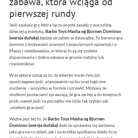
zabawa, która wciąga od
pierwszej rundy
Jeśli szukasz gry, która łączy proste zasady z wyrazistą,
dziecięcą estetyką,
Barbo Toys Masha og Bjornen Dominoo
(wersja duńska)
będzie strzałem w dziesiątkę. To barwna gra
domino z motywami znanymi z popularnych opowieści o
Maszy i niedźwiedziu, w której liczą się szybkie
dopasowania i dobra zabawa w gronie rodziny lub
rówieśników.
W praktyce oznacza to, że dziecko może ćwiczyć
spostrzegawczość, planowanie ruchu oraz logiczne
myślenie – wszystko w formie rozrywki. Motywy ze
słodkimi postaciami sprawiają, że gra zachęca do kolejnych
prób, nawet jeśli na początku nie idzie tak szybko jak
„wielkim graczom”.
Ważne jest też to, że
Barbo Toys Masha og Bjornen
Dominoo (wersja duńska)
dobrze sprawdza się zarówno
jako gra na co dzień, jak i na krótkie spotkania, kiedy liczy