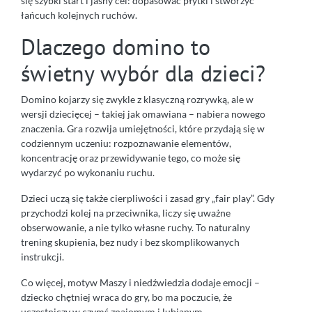
się szybki start i jasny cel: dopasować płytki i stworzyć
łańcuch kolejnych ruchów.
Dlaczego domino to
świetny wybór dla dzieci?
Domino kojarzy się zwykle z klasyczną rozrywką, ale w
wersji dziecięcej – takiej jak omawiana – nabiera nowego
znaczenia. Gra rozwija umiejętności, które przydają się w
codziennym uczeniu: rozpoznawanie elementów,
koncentrację oraz przewidywanie tego, co może się
wydarzyć po wykonaniu ruchu.
Dzieci uczą się także cierpliwości i zasad gry „fair play”. Gdy
przychodzi kolej na przeciwnika, liczy się uważne
obserwowanie, a nie tylko własne ruchy. To naturalny
trening skupienia, bez nudy i bez skomplikowanych
instrukcji.
Co więcej, motyw Maszy i niedźwiedzia dodaje emocji –
dziecko chętniej wraca do gry, bo ma poczucie, że
uczestniczy w czymś znajomym i lubianym.