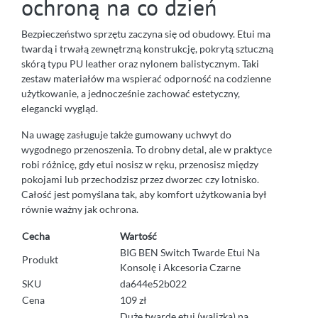
ochroną na co dzień
Bezpieczeństwo sprzętu zaczyna się od obudowy. Etui ma
twardą i trwałą zewnętrzną konstrukcję, pokrytą sztuczną
skórą typu PU leather oraz nylonem balistycznym. Taki
zestaw materiałów ma wspierać odporność na codzienne
użytkowanie, a jednocześnie zachować estetyczny,
elegancki wygląd.
Na uwagę zasługuje także gumowany uchwyt do
wygodnego przenoszenia. To drobny detal, ale w praktyce
robi różnicę, gdy etui nosisz w ręku, przenosisz między
pokojami lub przechodzisz przez dworzec czy lotnisko.
Całość jest pomyślana tak, aby komfort użytkowania był
równie ważny jak ochrona.
Cecha
Wartość
BIG BEN Switch Twarde Etui Na
Produkt
Konsolę i Akcesoria Czarne
SKU
da644e52b022
Cena
109 zł
Duże twarde etui (walizka) na