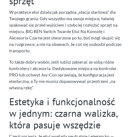
sprzęt
W praktyce etui działa jak porządna „stacja startowa” dla
Twojego grania. Gdy wszystko ma swoje miejsce, łatwiej
spakować się przed wyjściem i szybciej rozłożyć sprzęt na
miejscu. BIG BEN Switch Twarde Etui Na Konsolę i
Akcesoria Czarne jest stworzone po to, byś mógł skupić się
na rozgrywce, a nie na obawach, że coś się uszkodzi podczas
transportu.
To także dobry wybór, jeśli lubisz zabierać ze sobą różne
kontrolery i akcesoria. Dedykowane miejsca na kontroler
PRO lub uchwyt Joy-Con sprawiają, że konfiguracja jest
elastyczna, a Ty nie musisz dopasowywać przestrzeni „na
własną rękę”.
Estetyka i funkcjonalność
w jednym: czarna walizka,
która pasuje wszędzie
Czerń sprawia, że etui wygląda neutralnie i elegancko —