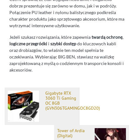
dobrze prezentuje się zarówno w domu, jak i w podróży.
Połączenie PU leather i nylonu balistycznego podkreśla
charakter produktu jako sprzętowego akcesorium, które ma
wytrzymać intensywne użytkowanie.
Jeżeli szukasz rozwiązania, które zapewnia
twardą ochronę
,
logiczne przegródki
i
szybki dostęp
do kluczowych kabli
oraz drobiazgów, to właśnie ten model spełnia te
oczekiwania. Wybierając BIG BEN, stawiasz na walizkę
zaprojektowaną z myślą o codziennym transporcie konsoli i
akcesoriów.
Gigabyte RTX
3060 Ti Gaming
OC 8GB
(GVN306TGAMINGOC8GD20)
Tower of Ardia
(Digital)