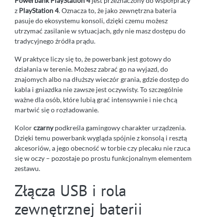
Powerbank PlayStation 4
jest przeznaczony do współpracy
z
PlayStation 4
. Oznacza to, że jako zewnętrzna bateria
pasuje do ekosystemu konsoli, dzięki czemu możesz
utrzymać zasilanie w sytuacjach, gdy nie masz dostępu do
tradycyjnego źródła prądu.
W praktyce liczy się to, że powerbank jest gotowy do
działania w terenie. Możesz zabrać go na wyjazd, do
znajomych albo na dłuższy wieczór grania, gdzie dostęp do
kabla i gniazdka nie zawsze jest oczywisty. To szczególnie
ważne dla osób, które lubią grać intensywnie i nie chcą
martwić się o rozładowanie.
Kolor
czarny
podkreśla gamingowy charakter urządzenia.
Dzięki temu powerbank wygląda spójnie z konsolą i resztą
akcesoriów, a jego obecność w torbie czy plecaku nie rzuca
się w oczy – pozostaje po prostu funkcjonalnym elementem
zestawu.
Złącza USB i rola
zewnętrznej baterii