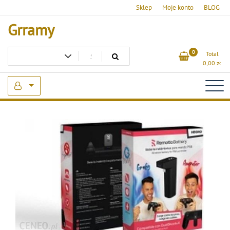
Skip
Sklep
Moje konto
BLOG
to
Grramy
content
0
Total
0,00
zł