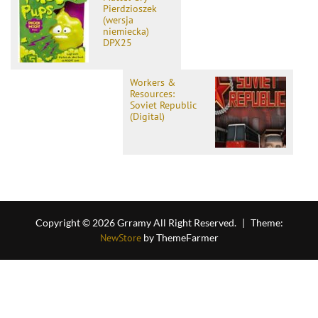
Pierdzioszek
(wersja
niemiecka)
DPX25
Workers &
Resources:
Soviet Republic
(Digital)
Copyright © 2026 Grramy All Right Reserved.
|
Theme:
NewStore
by ThemeFarmer