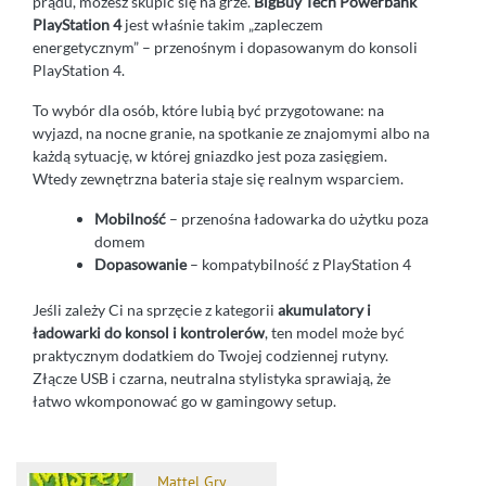
prądu, możesz skupić się na grze.
BigBuy Tech Powerbank
PlayStation 4
jest właśnie takim „zapleczem
energetycznym” – przenośnym i dopasowanym do konsoli
PlayStation 4.
To wybór dla osób, które lubią być przygotowane: na
wyjazd, na nocne granie, na spotkanie ze znajomymi albo na
każdą sytuację, w której gniazdko jest poza zasięgiem.
Wtedy zewnętrzna bateria staje się realnym wsparciem.
Mobilność
– przenośna ładowarka do użytku poza
domem
Dopasowanie
– kompatybilność z PlayStation 4
Jeśli zależy Ci na sprzęcie z kategorii
akumulatory i
ładowarki do konsol i kontrolerów
, ten model może być
praktycznym dodatkiem do Twojej codziennej rutyny.
Złącze USB i czarna, neutralna stylistyka sprawiają, że
łatwo wkomponować go w gamingowy setup.
Mattel Gry