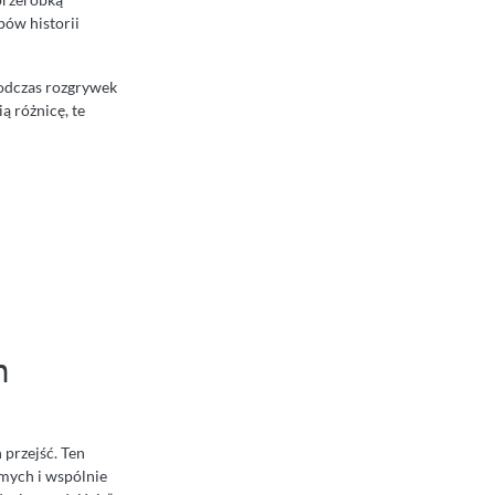
pów historii
podczas rozgrywek
ą różnicę, te
n
 przejść. Ten
omych i wspólnie