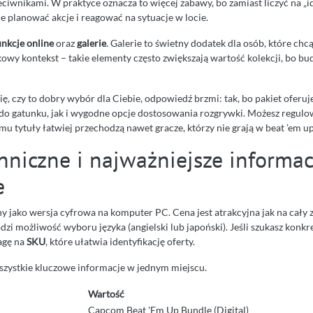
eciwnikami. W praktyce oznacza to więcej zabawy, bo zamiast liczyć na „i
e planować akcje i reagować na sytuacje w locie.
unkcje online
oraz
galerie
. Galerie to świetny dodatek dla osób, które chcą
kowy kontekst – takie elementy często zwiększają wartość kolekcji, bo bu
się, czy to dobry wybór dla Ciebie, odpowiedź brzmi: tak, bo pakiet oferu
 do gatunku, jak i wygodne opcje dostosowania rozgrywki. Możesz regulo
zemu tytuły łatwiej przechodzą nawet gracze, którzy nie grają w beat ’em up
hniczne i najważniejsze informac
e
ny jako wersja cyfrowa na komputer PC. Cena jest atrakcyjna jak na cały
odzi możliwość wyboru języka (angielski lub japoński). Jeśli szukasz konk
agę na
SKU
, które ułatwia identyfikację oferty.
wszystkie kluczowe informacje w jednym miejscu.
Wartość
Capcom Beat 'Em Up Bundle (Digital)