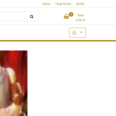
Sklep
Moje konto
BLOG
0
Total
0,00
zł