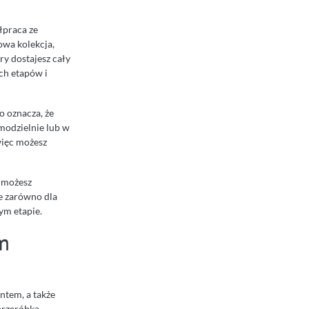
łpraca ze
owa kolekcja,
ry dostajesz cały
ch etapów i
o oznacza, że
amodzielnie lub w
więc możesz
, możesz
ie zarówno dla
nym etapie.
m
entem, a także
„przeróbką