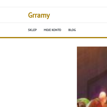
Skip
to
content
Grramy
SKLEP
MOJE KONTO
BLOG