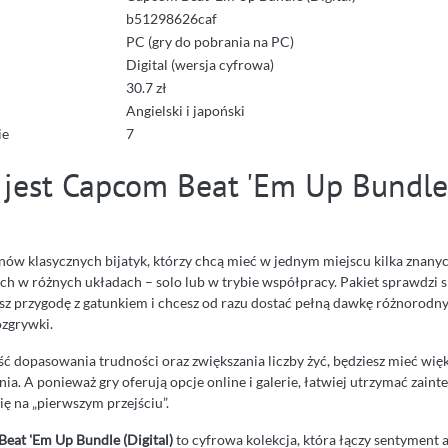
b51298626caf
PC (gry do pobrania na PC)
Digital (wersja cyfrowa)
30.7 zł
Angielski i japoński
ie
7
 jest Capcom Beat 'Em Up Bundle
anów klasycznych bijatyk, którzy chcą mieć w jednym miejscu kilka znany
ch w różnych układach – solo lub w trybie współpracy. Pakiet sprawdzi s
sz przygodę z gatunkiem i chcesz od razu dostać pełną dawkę różnorodnyc
ozgrywki.
ść dopasowania trudności oraz zwiększania liczby żyć, będziesz mieć wię
a. A ponieważ gry oferują opcje online i galerie, łatwiej utrzymać zaint
się na „pierwszym przejściu”.
eat 'Em Up Bundle (Digital)
to cyfrowa kolekcja, która łączy sentyment