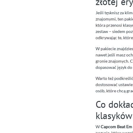
złotej er
Jeśli tęsknisz za kl
znajomymi, ten pakie
która przenosi klas
zestaw – siedem poz
odkrywając te, które
W pakiecie znajdzies
nawet jeśli masz och
gronie znajomych. C
dopasować język do 
Warto też podkreślić
dostosować ustawieni
osób, które chcą grać
Co dokła
klasykó
W
Capcom Beat Em U
pozycje, które wcześ