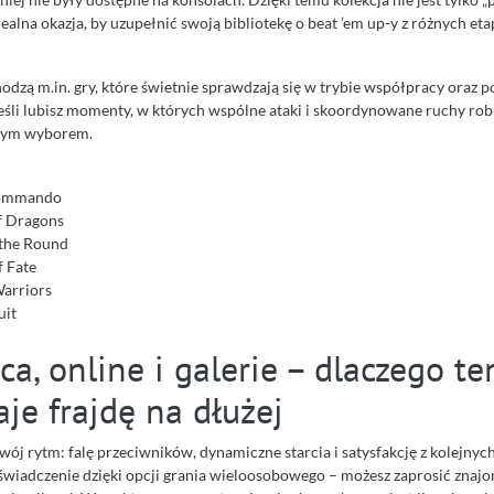
ealna okazja, by uzupełnić swoją bibliotekę o beat ’em up-y z różnych eta
odzą m.in. gry, które świetnie sprawdzają się w trybie współpracy oraz 
eśli lubisz momenty, w których wspólne ataki i skoordynowane ruchy robi
lnym wyborem.
Commando
f Dragons
 the Round
f Fate
arriors
uit
a, online i galerie – dlaczego te
je frajdę na dłużej
wój rytm: falę przeciwników, dynamiczne starcia i satysfakcję z kolejnych
oświadczenie dzięki opcji grania wieloosobowego – możesz zaprosić znaj