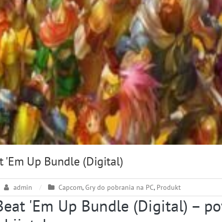
 'Em Up Bundle (Digital)
admin
Capcom
,
Gry do pobrania na PC
,
Produkt
eat 'Em Up Bundle (Digital) – p