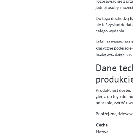
rozprawiać się z prz
jednej osoby, możeci
Do tego dochodzą
f
ale też zyskać dodat
całego wydania.
Jeżeli zastanawiasz 
klasyczne podejście
liczbę żyć, dzięki c
Dane tec
produkci
Produkt jest dostęp
gier, a do tego doch
pobrania, zwróć uw
Poniżej znajdziesz 
Cecha
Nazwa