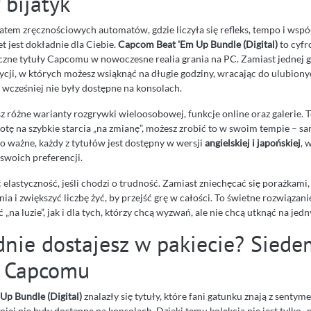
y bijatyk
imatem zręcznościowych automatów, gdzie liczyła się refleks, tempo i wspó
t jest dokładnie dla Ciebie.
Capcom Beat 'Em Up Bundle (Digital)
to cyfr
yczne tytuły Capcomu w nowoczesne realia grania na PC. Zamiast jednej g
ycji, w których możesz wsiąknąć na długie godziny, wracając do ulubiony
 wcześniej nie były dostępne na konsolach.
z różne warianty rozgrywki wieloosobowej, funkcje online oraz galerie. T
otę na szybkie starcia „na zmianę”, możesz zrobić to w swoim tempie – s
o ważne, każdy z tytułów jest dostępny w wersji
angielskiej i japońskiej
, 
swoich preferencji.
 elastyczność, jeśli chodzi o trudność. Zamiast zniechęcać się porażkami
a i zwiększyć liczbę żyć, by przejść grę w całości. To świetne rozwiązan
 „na luzie”, jak i dla tych, którzy chcą wyzwań, ale nie chcą utknąć na jed
dnie dostajesz w pakiecie? Siede
w Capcomu
p Bundle (Digital)
znalazły się tytuły, które fani gatunku znają z sentym
niej nie były dostępne na konsolach. Dzięki temu kolekcja nie jest tylko 