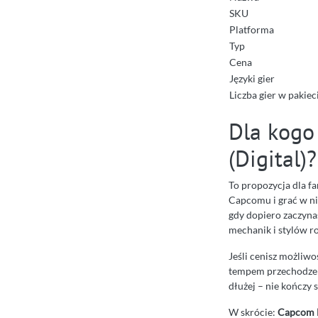
SKU
Platforma
Typ
Cena
Języki gier
Liczba gier w pakiec
Dla kogo
(Digital)?
To propozycja dla f
Capcomu i grać w ni
gdy dopiero zaczyna
mechanik i stylów r
Jeśli cenisz możliwo
tempem przechodzeni
dłużej – nie kończy 
W skrócie:
Capcom B