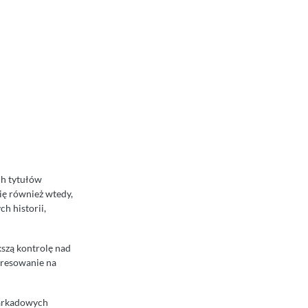
ch tytułów
ię również wtedy,
h historii,
kszą kontrolę nad
eresowanie na
 arkadowych