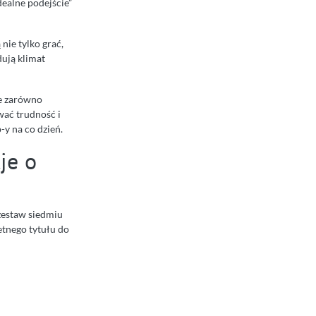
dealne podejście”
 nie tylko grać,
dują klimat
je zarówno
wać trudność i
-y na co dzień.
je o
 zestaw siedmiu
retnego tytułu do