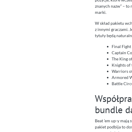
znanych nazw” – to r
marki.
W skład pakietu wch
z innymi graczami. J
tytuły będą natura
Final Fight
Captain 
The King o
Knights of
Warriors o
Armored W
Battle Circ
Współprac
bundle da
Beat ’em up-y mają s
pakiet podbija to d