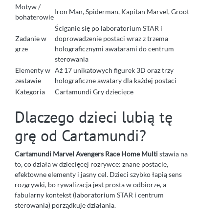
Motyw /
Iron Man, Spiderman, Kapitan Marvel, Groot
bohaterowie
Ściganie się po laboratorium STAR i
Zadanie w
doprowadzenie postaci wraz z trzema
grze
holograficznymi awatarami do centrum
sterowania
Elementy w
Aż 17 unikatowych figurek 3D oraz trzy
zestawie
holograficzne awatary dla każdej postaci
Kategoria
Cartamundi Gry dziecięce
Dlaczego dzieci lubią tę
grę od Cartamundi?
Cartamundi Marvel Avengers Race Home Multi
stawia na
to, co działa w dziecięcej rozrywce: znane postacie,
efektowne elementy i jasny cel. Dzieci szybko łapią sens
rozgrywki, bo rywalizacja jest prosta w odbiorze, a
fabularny kontekst (laboratorium STAR i centrum
sterowania) porządkuje działania.