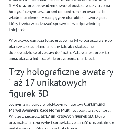
STAR oraz przeprowadzenie swojej postaci wraz z trzema
holograficznymi awatarami do centrum sterowania. To
właśnie te elementy nadają grze charakter – tworzą cel,
który trzeba zrealizować sprawnie i w odpowiedniej
kolejności.
W praktyce oznacza to, że gracze nie tylko poruszają się po
planszy, ale też planują ruchy tak, aby skutecznie
doprowadzić swój zestaw do finału. Zabawa jest przez to
angażująca, a jednocześnie przystępna dla dzieci.
Trzy holograficzne awatary
i aż 17 unikatowych
figurek 3D
Jednym z najbardziej efektownych atutów
Cartamundi
Marvel Avengers Race Home Multi
jest bogata zawartość.
W grze znajdziesz
aż 17 unikatowych figurek 3D
, które
urozmaicają rozgrywkę i sprawiają, że całość prezentuje się
wyjątkowo na półce oraz w trakcie gry.