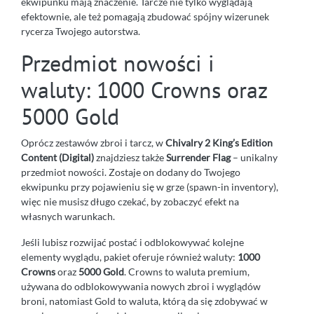
ekwipunku mają znaczenie. Tarcze nie tylko wyglądają
efektownie, ale też pomagają zbudować spójny wizerunek
rycerza Twojego autorstwa.
Przedmiot nowości i
waluty: 1000 Crowns oraz
5000 Gold
Oprócz zestawów zbroi i tarcz, w
Chivalry 2 King’s Edition
Content (Digital)
znajdziesz także
Surrender Flag
– unikalny
przedmiot nowości. Zostaje on dodany do Twojego
ekwipunku przy pojawieniu się w grze (spawn-in inventory),
więc nie musisz długo czekać, by zobaczyć efekt na
własnych warunkach.
Jeśli lubisz rozwijać postać i odblokowywać kolejne
elementy wyglądu, pakiet oferuje również waluty:
1000
Crowns
oraz
5000 Gold
. Crowns to waluta premium,
używana do odblokowywania nowych zbroi i wyglądów
broni, natomiast Gold to waluta, którą da się zdobywać w