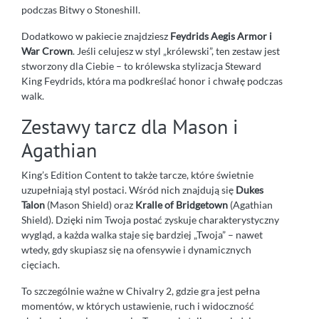
podczas Bitwy o Stoneshill.
Dodatkowo w pakiecie znajdziesz
Feydrids Aegis Armor i
War Crown
. Jeśli celujesz w styl „królewski”, ten zestaw jest
stworzony dla Ciebie – to królewska stylizacja Steward
King Feydrids, która ma podkreślać honor i chwałę podczas
walk.
Zestawy tarcz dla Mason i
Agathian
King’s Edition Content to także tarcze, które świetnie
uzupełniają styl postaci. Wśród nich znajdują się
Dukes
Talon
(Mason Shield) oraz
Kralle of Bridgetown
(Agathian
Shield). Dzięki nim Twoja postać zyskuje charakterystyczny
wygląd, a każda walka staje się bardziej „Twoja” – nawet
wtedy, gdy skupiasz się na ofensywie i dynamicznych
cięciach.
To szczególnie ważne w Chivalry 2, gdzie gra jest pełna
momentów, w których ustawienie, ruch i widoczność