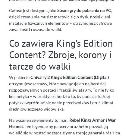
Całość jest dostępna jako
Steam gry do pobrania na PC
,
dzięki czemu nie musisz martwić się o dysk, nośniki ani
instalację fizycznych elementów – otrzymujesz cyfrową
zawartość i ruszasz do walki.
Co zawiera King’s Edition
Content? Zbroje, korony i
tarcze do walki
W pakiecie
Chivalry 2 King’s Edition Content (Digital)
otrzymujesz zestawy, które nawiązują do najbardziej
rozpoznawalnych postaci i frakcji świata gry. To nie tylko
kosmetyka – w praktyce chodzi o to, by podczas każdej
potyczki wyróżniać się na tle przeciwników i czuć klimat
średniowiecznego widowiska.
Najważniejsze elementy to m.in.
Rebel Kings Armor i War
Helmet
. Ten legendarny pancerz oraz hełm pozwalają
wcielić się w postać noszącą słynną zbroję generała Malrica