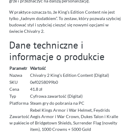
grze i przeznaczyć na dalszą personalizację.
W praktyce oznacza to, że King’s Edition Content nie jest
tylko „ładnym dodatkiem”. To zestaw, który pozwala szybciej
budować styl i szybciej cieszyć się nowymi opcjami w
świecie Chivalry 2.
Dane techniczne i
informacje o produkcie
Parametr
Wartość
Nazwa
Chivalry 2 King’s Edition Content (Digital)
SKU
0ef0258099b0
Cena
41.8 zł
Typ
Cyfrowa zawartość (Digital)
Platforma
Steam gry do pobrania na PC
Rebel Kings Armor i War Helmet, Feydrids
Zawartość
Aegis Armor i War Crown, Dukes Talon i Kralle
w pakiecie
of Bridgetown Shields, Surrender Flag (novelty
item), 1000 Crowns + 5000 Gold