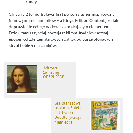
rundy
Chivalry 2 to multiplayer first person slasher inspirowany
filmowymi scenami bitew – a King’s Edition Content jest jak
doprawienie całego widowiska brakującym elementem.
Dzięki temu szybciej poczujesz klimat średniowiecznej
epopei: od zderzeń stalowych ostrzy, po burze płonących
strzał i oblężenia zamków.
Telewizor
Samsung
QE32LS03B
Gra planszowa
Lookout Spiele
Patchwork
Doodle (wersja
niemiecka)