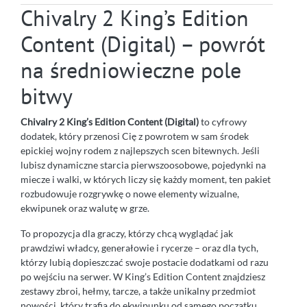
Chivalry 2 King’s Edition
Content (Digital) – powrót
na średniowieczne pole
bitwy
Chivalry 2 King’s Edition Content (Digital)
to cyfrowy
dodatek, który przenosi Cię z powrotem w sam środek
epickiej wojny rodem z najlepszych scen bitewnych. Jeśli
lubisz dynamiczne starcia pierwszoosobowe, pojedynki na
miecze i walki, w których liczy się każdy moment, ten pakiet
rozbudowuje rozgrywkę o nowe elementy wizualne,
ekwipunek oraz walutę w grze.
To propozycja dla graczy, którzy chcą wyglądać jak
prawdziwi władcy, generałowie i rycerze – oraz dla tych,
którzy lubią dopieszczać swoje postacie dodatkami od razu
po wejściu na serwer. W King’s Edition Content znajdziesz
zestawy zbroi, hełmy, tarcze, a także unikalny przedmiot
nowości, który trafia do ekwipunku od samego początku.