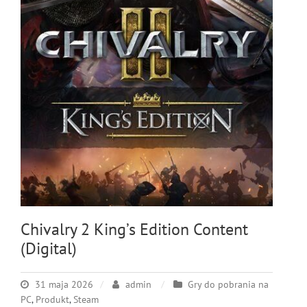
Chivalry 2 King’s Edition Content
(Digital)
31 maja 2026
admin
Gry do pobrania na
PC
,
Produkt
,
Steam