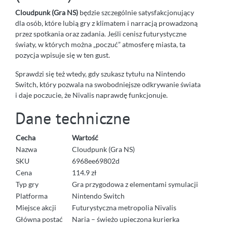
Cloudpunk (Gra NS)
będzie szczególnie satysfakcjonujący
dla osób, które lubią gry z klimatem i narracją prowadzoną
przez spotkania oraz zadania. Jeśli cenisz futurystyczne
światy, w których można „poczuć” atmosferę miasta, ta
pozycja wpisuje się w ten gust.
Sprawdzi się też wtedy, gdy szukasz tytułu na Nintendo
Switch, który pozwala na swobodniejsze odkrywanie świata
i daje poczucie, że Nivalis naprawdę funkcjonuje.
Dane techniczne
Cecha
Wartość
Nazwa
Cloudpunk (Gra NS)
SKU
6968ee69802d
Cena
114.9 zł
Typ gry
Gra przygodowa z elementami symulacji
Platforma
Nintendo Switch
Miejsce akcji
Futurystyczna metropolia Nivalis
Główna postać
Naria – świeżo upieczona kurierka