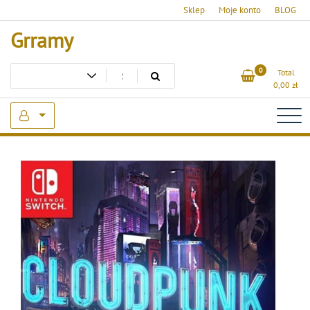
Skip
Sklep
Moje konto
BLOG
to
Grramy
content
0
Total
0,00
zł