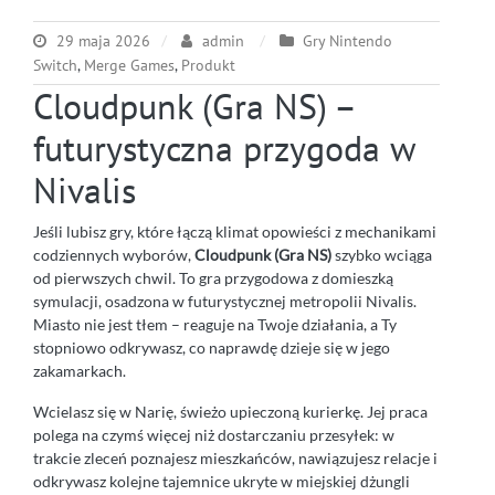
29 maja 2026
admin
Gry Nintendo
Switch
,
Merge Games
,
Produkt
Cloudpunk (Gra NS) –
futurystyczna przygoda w
Nivalis
Jeśli lubisz gry, które łączą klimat opowieści z mechanikami
codziennych wyborów,
Cloudpunk (Gra NS)
szybko wciąga
od pierwszych chwil. To gra przygodowa z domieszką
symulacji, osadzona w futurystycznej metropolii Nivalis.
Miasto nie jest tłem – reaguje na Twoje działania, a Ty
stopniowo odkrywasz, co naprawdę dzieje się w jego
zakamarkach.
Wcielasz się w Narię, świeżo upieczoną kurierkę. Jej praca
polega na czymś więcej niż dostarczaniu przesyłek: w
trakcie zleceń poznajesz mieszkańców, nawiązujesz relacje i
odkrywasz kolejne tajemnice ukryte w miejskiej dżungli