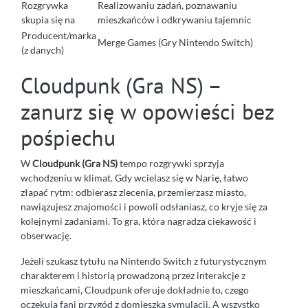
Rozgrywka
Realizowaniu zadań, poznawaniu
skupia się na
mieszkańców i odkrywaniu tajemnic
Producent/marka
Merge Games (Gry Nintendo Switch)
(z danych)
Cloudpunk (Gra NS) –
zanurz się w opowieści bez
pośpiechu
W
Cloudpunk (Gra NS)
tempo rozgrywki sprzyja
wchodzeniu w klimat. Gdy wcielasz się w Narię, łatwo
złapać rytm: odbierasz zlecenia, przemierzasz miasto,
nawiązujesz znajomości i powoli odsłaniasz, co kryje się za
kolejnymi zadaniami. To gra, która nagradza ciekawość i
obserwację.
Jeżeli szukasz tytułu na Nintendo Switch z futurystycznym
charakterem i historią prowadzoną przez interakcje z
mieszkańcami, Cloudpunk oferuje dokładnie to, czego
oczekują fani przygód z domieszką symulacji. A wszystko