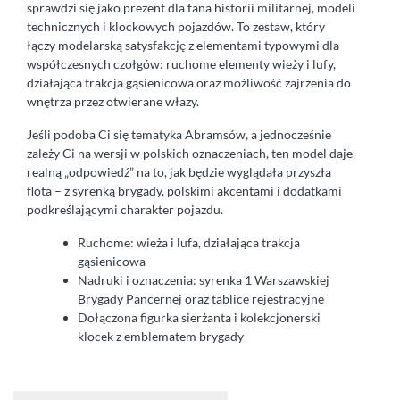
sprawdzi się jako prezent dla fana historii militarnej, modeli
technicznych i klockowych pojazdów. To zestaw, który
łączy modelarską satysfakcję z elementami typowymi dla
współczesnych czołgów: ruchome elementy wieży i lufy,
działająca trakcja gąsienicowa oraz możliwość zajrzenia do
wnętrza przez otwierane włazy.
Jeśli podoba Ci się tematyka Abramsów, a jednocześnie
zależy Ci na wersji w polskich oznaczeniach, ten model daje
realną „odpowiedź” na to, jak będzie wyglądała przyszła
flota – z syrenką brygady, polskimi akcentami i dodatkami
podkreślającymi charakter pojazdu.
Ruchome: wieża i lufa, działająca trakcja
gąsienicowa
Nadruki i oznaczenia: syrenka 1 Warszawskiej
Brygady Pancernej oraz tablice rejestracyjne
Dołączona figurka sierżanta i kolekcjonerski
klocek z emblematem brygady