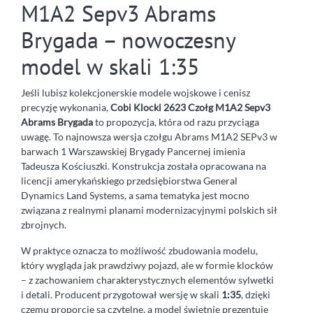
M1A2 Sepv3 Abrams
Brygada – nowoczesny
model w skali 1:35
Jeśli lubisz kolekcjonerskie modele wojskowe i cenisz
precyzję wykonania,
Cobi Klocki 2623 Czołg M1A2 Sepv3
Abrams Brygada
to propozycja, która od razu przyciąga
uwagę. To najnowsza wersja czołgu Abrams M1A2 SEPv3 w
barwach 1 Warszawskiej Brygady Pancernej imienia
Tadeusza Kościuszki. Konstrukcja została opracowana na
licencji amerykańskiego przedsiębiorstwa General
Dynamics Land Systems, a sama tematyka jest mocno
związana z realnymi planami modernizacyjnymi polskich sił
zbrojnych.
W praktyce oznacza to możliwość zbudowania modelu,
który wygląda jak prawdziwy pojazd, ale w formie klocków
– z zachowaniem charakterystycznych elementów sylwetki
i detali. Producent przygotował wersję w skali
1:35
, dzięki
czemu proporcje są czytelne, a model świetnie prezentuje