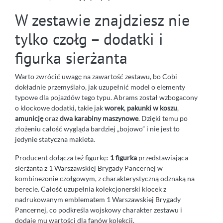
W zestawie znajdziesz nie
tylko czołg – dodatki i
figurka sierżanta
Warto zwrócić uwagę na zawartość zestawu, bo Cobi
dokładnie przemyślało, jak uzupełnić model o elementy
typowe dla pojazdów tego typu. Abrams został wzbogacony
o klockowe dodatki, takie jak
worek
,
pakunki w koszu
,
amunicję
oraz
dwa karabiny maszynowe
. Dzięki temu po
złożeniu całość wygląda bardziej „bojowo” i nie jest to
jedynie statyczna makieta.
Producent dołącza też figurkę:
1 figurka
przedstawiająca
sierżanta z 1 Warszawskiej Brygady Pancernej w
kombinezonie czołgowym, z charakterystyczną odznaką na
berecie. Całość uzupełnia kolekcjonerski klocek z
nadrukowanym emblematem 1 Warszawskiej Brygady
Pancernej, co podkreśla wojskowy charakter zestawu i
dodaje mu wartości dla fanów kolekcji.