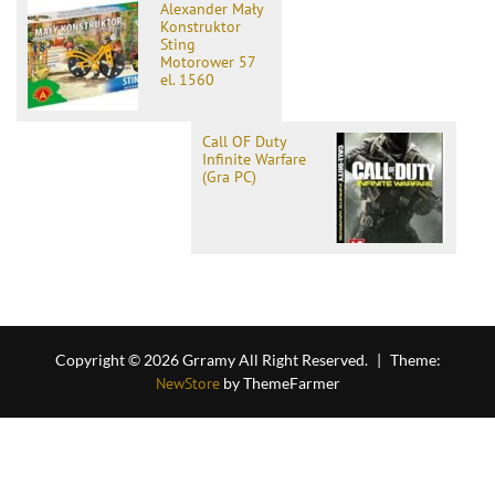
Alexander Mały
Konstruktor
Sting
Motorower 57
el. 1560
Call OF Duty
Infinite Warfare
(Gra PC)
Copyright © 2026 Grramy All Right Reserved.
|
Theme:
NewStore
by ThemeFarmer