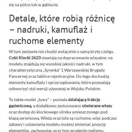
się na półce lub w gablocie.
Detale, które robią różnicę
– nadruki, kamuflaż i
ruchome elementy
W tym zestawie nie chodzi wyłącznie o samą bryłę czołgu.
Cobi Klocki 2623
stawiają na dopracowanie wizualne: na
modelu znajdują się wysokiej jakości nadruki, w tym
charakterystyczna „Syrenka” 1 Warszawskiej Brygady
Pancernej oraz tablice rejestracyjne. Do tego dochodzą
elementy kamuflażu i oprzyrządowania, które pozwalają
odtworzyć styl wersji używanej w Wojsku Polskim.
To także model „żywy” – posiada
działającą trakcję
gąsienicową
, a dodatkowo zastosowano
otwierane włazy
oraz dostęp do klockowego silnika umieszczonego pod
klapą serwisową. Wieża oraz lufa są ruchome, więc podczas
zabawy i ustawiania modelu możesz zmieniać pozycję
elementów, zachowując przy tym wrażenie realizmu.