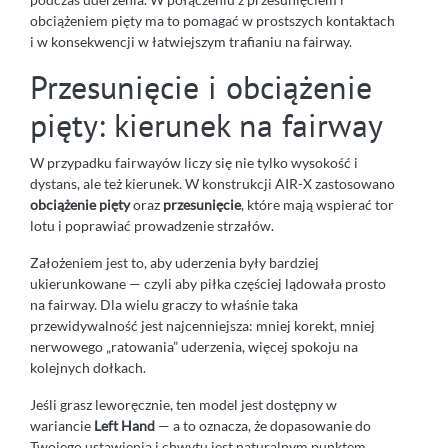
obciążeniem pięty ma to pomagać w prostszych kontaktach
i w konsekwencji w łatwiejszym trafianiu na fairway.
Przesunięcie i obciążenie
pięty: kierunek na fairway
W przypadku fairwayów liczy się nie tylko wysokość i
dystans, ale też kierunek. W konstrukcji AIR-X zastosowano
obciążenie pięty
oraz
przesunięcie
, które mają wspierać tor
lotu i poprawiać prowadzenie strzałów.
Założeniem jest to, aby uderzenia były bardziej
ukierunkowane — czyli aby piłka częściej lądowała prosto
na fairway. Dla wielu graczy to właśnie taka
przewidywalność jest najcenniejsza: mniej korekt, mniej
nerwowego „ratowania” uderzenia, więcej spokoju na
kolejnych dołkach.
Jeśli grasz leworęcznie, ten model jest dostępny w
wariancie
Left Hand
— a to oznacza, że dopasowanie do
Twojego ustawienia i chwytu jest naturalnym punktem