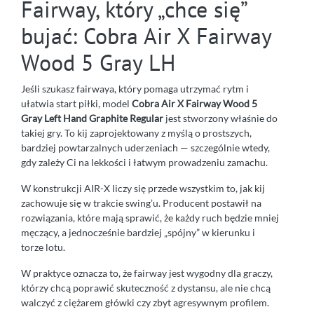
Fairway, który „chce się”
bujać: Cobra Air X Fairway
Wood 5 Gray LH
Jeśli szukasz fairwaya, który pomaga utrzymać rytm i
ułatwia start piłki, model
Cobra Air X Fairway Wood 5
Gray Left Hand Graphite Regular
jest stworzony właśnie do
takiej gry. To kij zaprojektowany z myślą o prostszych,
bardziej powtarzalnych uderzeniach — szczególnie wtedy,
gdy zależy Ci na lekkości i łatwym prowadzeniu zamachu.
W konstrukcji AIR-X liczy się przede wszystkim to, jak kij
zachowuje się w trakcie swing’u. Producent postawił na
rozwiązania, które mają sprawić, że każdy ruch będzie mniej
męczący, a jednocześnie bardziej „spójny” w kierunku i
torze lotu.
W praktyce oznacza to, że fairway jest wygodny dla graczy,
którzy chcą poprawić skuteczność z dystansu, ale nie chcą
walczyć z ciężarem główki czy zbyt agresywnym profilem.