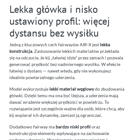
Lekka główka i nisko
ustawiony profil: więcej
dystansu bez wysiłku
Jedną z kluczowych cech fairwayów AIR-X jest
lekka
konstrukcja
. Zastosowanie lekkich materiałów przekłada
się na odczucie, że kij „łatwiej idzie” przez zamach i pozwala
generować prędkość bez nadmiernego wysiłku. W efekcie
łatwiej o dystans — nawet wtedy, gdy nie wykonujesz
idealnie powtarzalnego uderzenia.
Model wykorzystuje
lekki materiał węglowy
do zbudowania
główki. Dzięki temu ma ona być lżejsza, a uderzenia mają
dawać wrażenie większej prędkości w powietrzu. To
rozwiązanie jest szczególnie ważne dla osób, które chcą, aby
kij wspierał ich dynamikę, zamiast ją ograniczać.
Dodatkowo fairway ma
bardzo niski profil
oraz
konstrukcyjne elementy wpływające na zachowanie
podczas uderzenia. W połączeniu z przesunięciem i