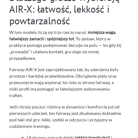
AIR-X: łatwość, lekkość i
powtarzalność
W tym modelu liczą się trzy rzeczy naraz:
mniejsza waga
,
łatwiejszy zamach
i
spójniejszy lot
. To zestaw, który w
praktyce pomaga podejmować decyzje na polu — bo gdy kij
„prowadzi” i ułatwia kontakt, gra staje się mniej
przypadkowa.
Fairway AIR-X jest zaprojektowany tak, by uderzenia były
prostsze i bardziej przewidywalne. Obciążenie pięty oraz
przesunięcie mają wspierać tor lotu w stronę fairway, a
niski profil ma pomagać w łatwiejszym wykonywaniu
trafień.
Jeśli chcesz poczuć różnicę w dynamice i komforcie już od
pierwszych uderzeń, ten fairway jest zbudowany dokładnie
pod taki styl gry: lekki, szybki w odczuciu i przyjazny w
codziennym treningu.
Ułatwiony zamach dzięki
lekkiej konstrukcji
i