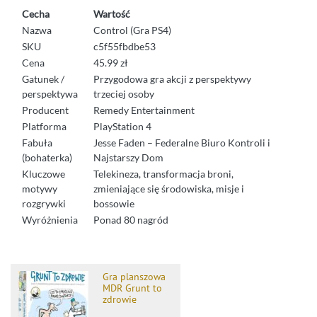
Cecha
Wartość
Nazwa
Control (Gra PS4)
SKU
c5f55fbdbe53
Cena
45.99 zł
Gatunek /
Przygodowa gra akcji z perspektywy
perspektywa
trzeciej osoby
Producent
Remedy Entertainment
Platforma
PlayStation 4
Fabuła
Jesse Faden – Federalne Biuro Kontroli i
(bohaterka)
Najstarszy Dom
Kluczowe
Telekineza, transformacja broni,
motywy
zmieniające się środowiska, misje i
rozgrywki
bossowie
Wyróżnienia
Ponad 80 nagród
Gra planszowa
MDR Grunt to
zdrowie