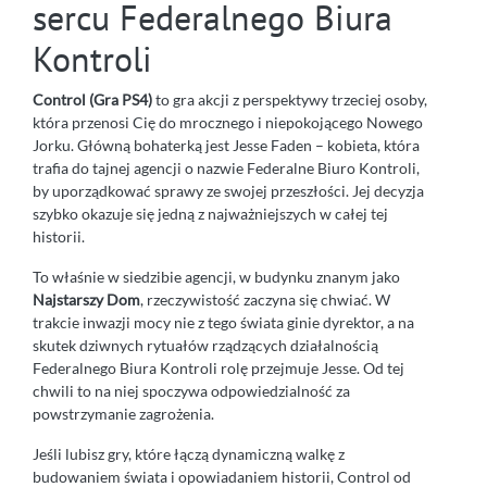
sercu Federalnego Biura
Kontroli
Control (Gra PS4)
to gra akcji z perspektywy trzeciej osoby,
która przenosi Cię do mrocznego i niepokojącego Nowego
Jorku. Główną bohaterką jest Jesse Faden – kobieta, która
trafia do tajnej agencji o nazwie Federalne Biuro Kontroli,
by uporządkować sprawy ze swojej przeszłości. Jej decyzja
szybko okazuje się jedną z najważniejszych w całej tej
historii.
To właśnie w siedzibie agencji, w budynku znanym jako
Najstarszy Dom
, rzeczywistość zaczyna się chwiać. W
trakcie inwazji mocy nie z tego świata ginie dyrektor, a na
skutek dziwnych rytuałów rządzących działalnością
Federalnego Biura Kontroli rolę przejmuje Jesse. Od tej
chwili to na niej spoczywa odpowiedzialność za
powstrzymanie zagrożenia.
Jeśli lubisz gry, które łączą dynamiczną walkę z
budowaniem świata i opowiadaniem historii, Control od