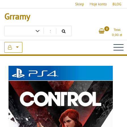
Skip
Sklep
Moje konto
BLOG
to
Grramy
content
0
Total
0,00
zł