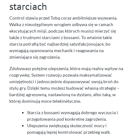
starciach
Control stawia przed Tobą coraz ambitniejsze wyzwania.
Walka z nieustępliwym wrogiem odbywa się w ramach
ekscytujących misji, podczas których musisz mierzyć się
także z trudnymi starciami z bossami. To właśnie takie
starcia potrafią być najbardziej satysfakcjonujące, bo
wymagają opanowania mechanik i reagowania na
zmieniające się zagrożenia.
Zdobywasz potężne ulepszenia, które mają realny wpływ na
rozgrywkę. System rozwoju pozwala maksymalizować
umiejętności i jednocześnie dopasowywać swoją broń do
stylu gry. Dzięki temu możesz budować własną strategię –
bardziej agresywną, nastawioną na dystans, albo taką, w
której dominują moce telekinetyczne.
Starcia z bossami wymagają dobrego wyczucia i
przygotowania pod konkretne zagrożenia.
Ulepszenia zwiększają skuteczność mocy i
pomagają lepiej kontrolować przebieg walk.