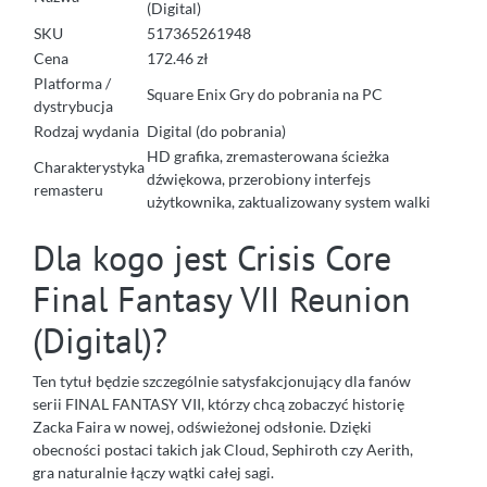
(Digital)
SKU
517365261948
Cena
172.46 zł
Platforma /
Square Enix Gry do pobrania na PC
dystrybucja
Rodzaj wydania
Digital (do pobrania)
HD grafika, zremasterowana ścieżka
Charakterystyka
dźwiękowa, przerobiony interfejs
remasteru
użytkownika, zaktualizowany system walki
Dla kogo jest Crisis Core
Final Fantasy VII Reunion
(Digital)?
Ten tytuł będzie szczególnie satysfakcjonujący dla fanów
serii FINAL FANTASY VII, którzy chcą zobaczyć historię
Zacka Faira w nowej, odświeżonej odsłonie. Dzięki
obecności postaci takich jak Cloud, Sephiroth czy Aerith,
gra naturalnie łączy wątki całej sagi.