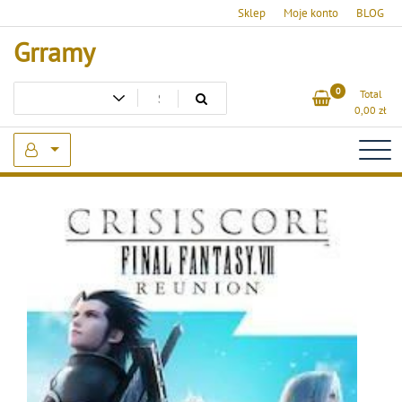
Skip
Sklep
Moje konto
BLOG
to
Grramy
content
0
Total
0,00
zł