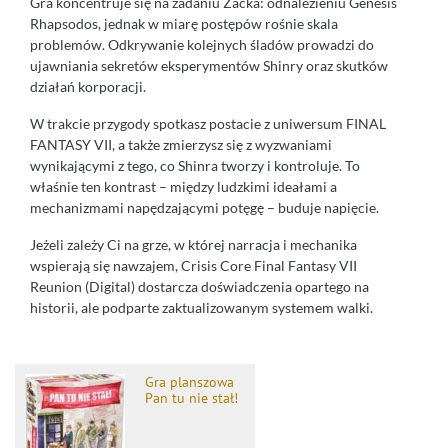
Gra koncentruje się na zadaniu Zacka: odnalezieniu Genesis
Rhapsodos, jednak w miarę postępów rośnie skala
problemów. Odkrywanie kolejnych śladów prowadzi do
ujawniania sekretów eksperymentów Shinry oraz skutków
działań korporacji.
W trakcie przygody spotkasz postacie z uniwersum FINAL
FANTASY VII, a także zmierzysz się z wyzwaniami
wynikającymi z tego, co Shinra tworzy i kontroluje. To
właśnie ten kontrast – między ludzkimi ideałami a
mechanizmami napędzającymi potęgę – buduje napięcie.
Jeżeli zależy Ci na grze, w której narracja i mechanika
wspierają się nawzajem, Crisis Core Final Fantasy VII
Reunion (Digital) dostarcza doświadczenia opartego na
historii, ale podparte zaktualizowanym systemem walki.
Gra planszowa
Pan tu nie stał!