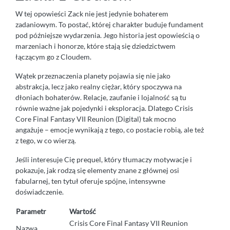
W tej opowieści Zack nie jest jedynie bohaterem
zadaniowym. To postać, której charakter buduje fundament
pod późniejsze wydarzenia. Jego historia jest opowieścią o
marzeniach i honorze, które stają się dziedzictwem
łączącym go z Cloudem.
Wątek przeznaczenia planety pojawia się nie jako
abstrakcja, lecz jako realny ciężar, który spoczywa na
dłoniach bohaterów. Relacje, zaufanie i lojalność są tu
równie ważne jak pojedynki i eksploracja. Dlatego Crisis
Core Final Fantasy VII Reunion (Digital) tak mocno
angażuje – emocje wynikają z tego, co postacie robią, ale też
z tego, w co wierzą.
Jeśli interesuje Cię prequel, który tłumaczy motywacje i
pokazuje, jak rodzą się elementy znane z głównej osi
fabularnej, ten tytuł oferuje spójne, intensywne
doświadczenie.
Parametr
Wartość
Crisis Core Final Fantasy VII Reunion
Nazwa