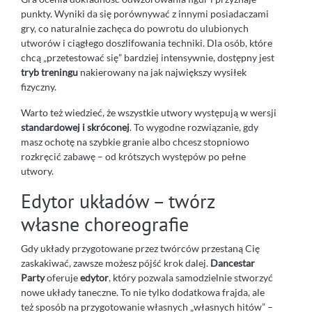
punkty. Wyniki da się porównywać z innymi posiadaczami
gry, co naturalnie zachęca do powrotu do ulubionych
utworów i ciągłego doszlifowania techniki. Dla osób, które
chcą „przetestować się” bardziej intensywnie, dostępny jest
tryb treningu
nakierowany na jak największy wysiłek
fizyczny.
Warto też wiedzieć, że wszystkie utwory występują w wersji
standardowej i skróconej
. To wygodne rozwiązanie, gdy
masz ochotę na szybkie granie albo chcesz stopniowo
rozkręcić zabawę – od krótszych występów po pełne
utwory.
Edytor układów – twórz
własne choreografie
Gdy układy przygotowane przez twórców przestaną Cię
zaskakiwać, zawsze możesz pójść krok dalej.
Dancestar
Party
oferuje
edytor
, który pozwala samodzielnie stworzyć
nowe układy taneczne. To nie tylko dodatkowa frajda, ale
też sposób na przygotowanie własnych „własnych hitów” –