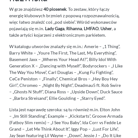
W grze znajdziesz
40 piosenek
. To zestaw, który łączy
energię klubowych brzmień z popową rozpoznawalnością,
więc łatwo znaleźć coś „pod siebie”. Wśród wykonawców
pojawiają się m.in.
Lady Gaga
,
Rihanna
,
LMFAO
,
Usher
, a
także artyści kojarzeni z elektronicznym parkietem.
W katalogu utworów znalazły się m.in.: Amerie – „1 Thing”,
Barry White – „Youre The First, The Last, My Everything”,
Basement Jaxx – „Wheres Your Head At?”, Billy Idol With
Generation X – „Dancing with Myself”, Bodyrockers – „I Like
The Way You Move”, Carl Douglas – „Kung Fu Fighting”,
CeCe Peniston – „Finally”, Chemical Bros – „Hey Boy Hey
Girl”, Chromeo – „Night By Night”, Deadmau5 ft. Rob Swire
– „Ghosts N Stuff”, Diana Ross – „Upside Down”, Duck Sauce
– „Barbra Streisand”, Ellie Goulding – „Starry Eyed”.
Lista jest naprawdę szeroka: są tu również m.in. Elton John
– „Im Still Standing”, Example – „Kickstarts”, Groove Armada
(Fatboy Slim remix) – „I See You Baby”, Ida Corr vs Fedde Le
Grand – „Let Me Think About It”, Iggy Pop – „Lust For Life”,
Jay Sean featuring Lil Wayne – „Down”, Jessie J – „Do It Like