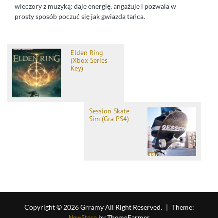
wieczory z muzyką: daje energię, angażuje i pozwala w
prosty sposób poczuć się jak gwiazda tańca.
Elden Ring
(Xbox Series
Key)
Session Skate
Sim (Gra PS4)
Copyright © 2026 Grramy All Right Reserved.
|
Theme:
NewStore
by ThemeFarmer