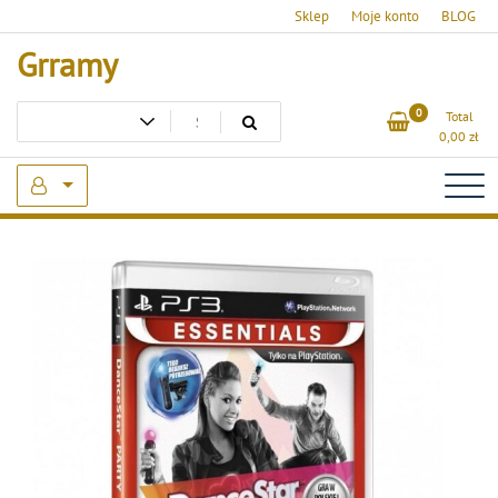
Skip
Sklep
Moje konto
BLOG
to
Grramy
content
0
Total
0,00
zł