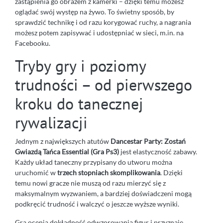
zastąpienia go obrazem z kamerki – dzięki temu możesz
oglądać swój występ na żywo. To świetny sposób, by
sprawdzić technikę i od razu korygować ruchy, a nagrania
możesz potem zapisywać i udostępniać w sieci, m.in. na
Facebooku.
Tryby gry i poziomy
trudności – od pierwszego
kroku do tanecznej
rywalizacji
Jednym z największych atutów
Dancestar Party: Zostań
Gwiazdą Tańca Essential (Gra Ps3)
jest elastyczność zabawy.
Każdy układ taneczny przypisany do utworu można
uruchomić w
trzech stopniach skomplikowania
. Dzięki
temu nowi gracze nie muszą od razu mierzyć się z
maksymalnym wyzwaniem, a bardziej doświadczeni mogą
podkręcić trudność i walczyć o jeszcze wyższe wyniki.
Gra ocenia dokładność odwzorowania figur i przyznaje