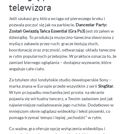
telewizora
Jeśli szukasz gry, która wciąga od pierwszego kroku i
pozwala poczuć się jak na parkiecie,
Dancestar Party:
Zostań Gwiazdą Tańca Essential (Gra Ps3)
jest strzałem w
dziesiątkę. To produkcja muzyczno-taneczna stworzona z
myślą o zabawie przez ruch: gracze testują słuch,
koordynację oraz zręczność, odtwarzając układy taneczne
w rytm popularnych przebojów. W praktyce oznacza to, że
zamiast biernego oglądania – dostajesz wyzwanie, które
angażuje całe ciało.
Za tytułem stoi londyńskie studio deweloperskie Sony –
marka znana w Europie przede wszystkim z serii
SingStar
.
W tym przypadku mechanika jest prosta: na ekranie
pojawia się wirtualny tancerz, a Twoim zadaniem jest jak
najwierniejsze naśladowanie jego ruchów. Dodatkowo w
mniejszym oknie oglądasz wideoklip i tekst piosenki, co
pomaga trzymać tempo i lepiej „wchodzić” w rytm.
Co ważne, gra oferuje opcję wyłączenia wideoklipu i