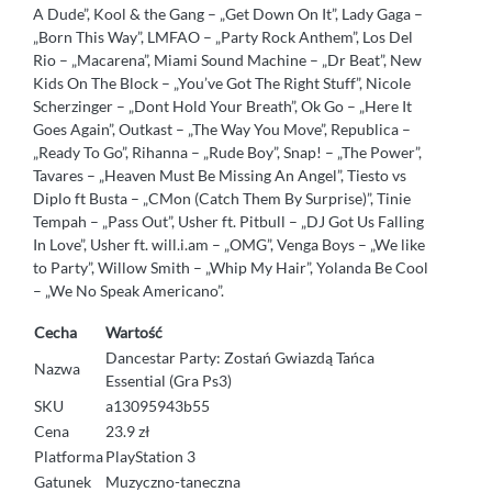
A Dude”, Kool & the Gang – „Get Down On It”, Lady Gaga –
„Born This Way”, LMFAO – „Party Rock Anthem”, Los Del
Rio – „Macarena”, Miami Sound Machine – „Dr Beat”, New
Kids On The Block – „You’ve Got The Right Stuff”, Nicole
Scherzinger – „Dont Hold Your Breath”, Ok Go – „Here It
Goes Again”, Outkast – „The Way You Move”, Republica –
„Ready To Go”, Rihanna – „Rude Boy”, Snap! – „The Power”,
Tavares – „Heaven Must Be Missing An Angel”, Tiesto vs
Diplo ft Busta – „CMon (Catch Them By Surprise)”, Tinie
Tempah – „Pass Out”, Usher ft. Pitbull – „DJ Got Us Falling
In Love”, Usher ft. will.i.am – „OMG”, Venga Boys – „We like
to Party”, Willow Smith – „Whip My Hair”, Yolanda Be Cool
– „We No Speak Americano”.
Cecha
Wartość
Dancestar Party: Zostań Gwiazdą Tańca
Nazwa
Essential (Gra Ps3)
SKU
a13095943b55
Cena
23.9 zł
Platforma
PlayStation 3
Gatunek
Muzyczno-taneczna