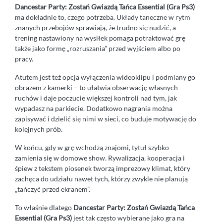
Dancestar Party: Zostań Gwiazdą Tańca Essential (Gra Ps3)
ma dokładnie to, czego potrzeba. Układy taneczne w rytm
znanych przebojów sprawiają, że trudno się nudzić, a
trening nastawiony na wysiłek pomaga potraktować grę
także jako formę „rozruszania” przed wyjściem albo po
pracy.
Atutem jest też opcja wyłączenia wideoklipu i podmiany go
obrazem z kamerki – to ułatwia obserwację własnych
ruchów i daje poczucie większej kontroli nad tym, jak
wypadasz na parkiecie. Dodatkowo nagrania można
zapisywać i dzielić się nimi w sieci, co buduje motywację do
kolejnych prób.
W końcu, gdy w grę wchodzą znajomi, tytuł szybko
zamienia się w domowe show. Rywalizacja, kooperacja i
śpiew z tekstem piosenek tworzą imprezowy klimat, który
zachęca do udziału nawet tych, którzy zwykle nie planują
„tańczyć przed ekranem”.
To właśnie dlatego
Dancestar Party: Zostań Gwiazdą Tańca
Essential (Gra Ps3)
jest tak często wybierane jako gra na