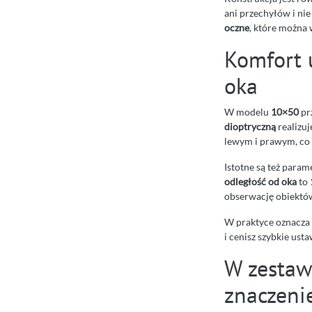
ani przechyłów i ni
oczne
, które można
Komfort 
oka
W modelu
10×50
prz
dioptryczną
realizuj
lewym i prawym, co 
Istotne są też para
odległość od oka
to
obserwację obiektów
W praktyce oznacza t
i cenisz szybkie ust
W zestawi
znaczeni