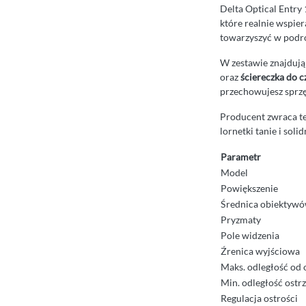
Delta Optical Entry
które realnie wspier
towarzyszyć w podr
W zestawie znajdują
oraz
ściereczka do c
przechowujesz sprzę
Producent zwraca też
lornetki tanie i sol
Parametr
Model
Powiększenie
Średnica obiektyw
Pryzmaty
Pole widzenia
Źrenica wyjściowa
Maks. odległość od 
Min. odległość ostr
Regulacja ostrości