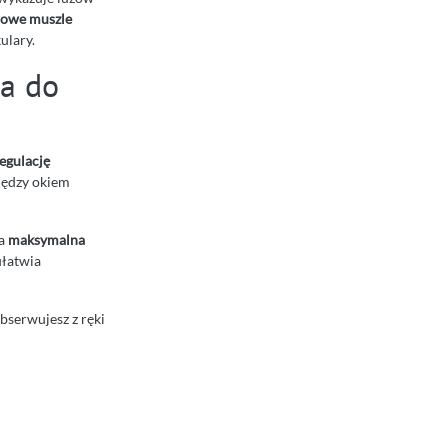
owe muszle
ulary.
ia do
egulację
iędzy okiem
 a
maksymalna
ułatwia
obserwujesz z ręki