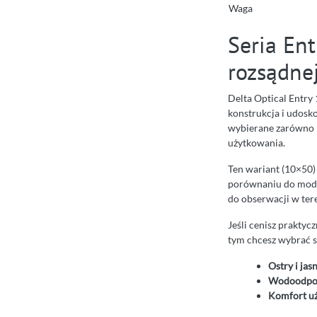
Waga
Seria Ent
rozsądne
Delta Optical Entry 
konstrukcja i udosko
wybierane zarówno p
użytkowania.
Ten wariant (10×50
porównaniu do model
do obserwacji w tere
Jeśli cenisz prakty
tym chcesz wybrać s
Ostry i jas
Wodoodpo
Komfort u