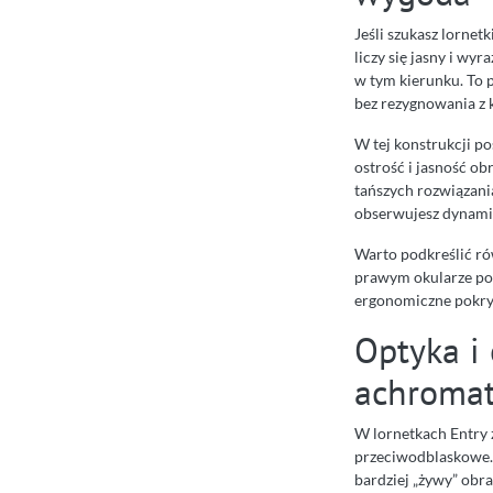
Jeśli szukasz lornet
liczy się jasny i wy
w tym kierunku. To p
bez rezygnowania z 
W tej konstrukcji 
ostrość i jasność o
tańszych rozwiązania
obserwujesz dynamic
Warto podkreślić rów
prawym okularze po
ergonomiczne pokryc
Optyka i 
achromat
W lornetkach Entry
przeciwodblaskowe. T
bardziej „żywy” obr