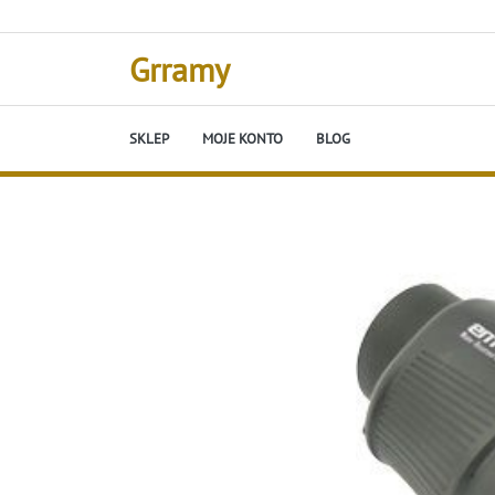
Skip
to
content
Grramy
SKLEP
MOJE KONTO
BLOG