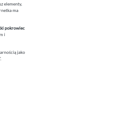
sz elementy,
ornetka ma
ki pokrowiec
m i
larnością jako
.