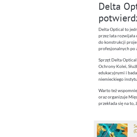
Delta Op
potwierd
Delta Optical to jed
przez lata rozwijała
do konstrukcji proj
profesjonalnych po 
Sprzęt Delta Optical
Ochrony Kolei, Służ
edukacyjnymi i bada
niemieckiego instyt
Warto też wspomnieć
oraz organizuje Mi
przekłada się na to,
S
(D