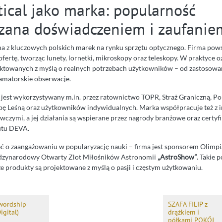
tical jako marka: popularność
zana doświadczeniem i zaufanie
na z kluczowych polskich marek na rynku sprzętu optycznego. Firma powst
 ofertę, tworząc lunety, lornetki, mikroskopy oraz teleskopy. W praktyce 
ektowanych z myślą o realnych potrzebach użytkowników – od zastosowa
amatorskie obserwacje.
 jest wykorzystywany m.in. przez ratownictwo TOPR, Straż Graniczną, Poli
bę Leśną oraz użytkowników indywidualnych. Marka współpracuje też z i
wczymi, a jej działania są wspierane przez nagrody branżowe oraz certyfi
utu DEVA.
 o zaangażowaniu w popularyzację nauki – firma jest sponsorem Olimpi
ędzynarodowy Otwarty Zlot Miłośników Astronomii
„AstroShow”
. Takie 
 że produkty są projektowane z myślą o pasji i częstym użytkowaniu.
wordship
SZAFA FILIP z
igital)
drążkiem i
półkami POKÓJ