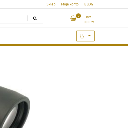
Sklep
Moje konto
BLOG
0
Total
0,00
zł