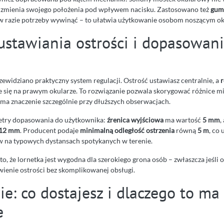
e zmienia swojego położenia pod wpływem nacisku. Zastosowano też
gum
 w razie potrzeby wywinąć – to ułatwia użytkowanie osobom noszącym ok
ustawiania ostrości i dopasowan
ewidziano praktyczny system regulacji. Ostrość ustawiasz centralnie, a
r
e się na prawym okularze. To rozwiązanie pozwala skorygować różnice m
ma znaczenie szczególnie przy dłuższych obserwacjach.
metry dopasowania do użytkownika:
źrenica wyjściowa
ma wartość
5 mm
,
12 mm
. Producent podaje
minimalną odległość ostrzenia
równą
5 m
, co 
 na typowych dystansach spotykanych w terenie.
o, że lornetka jest wygodna dla szerokiego grona osób – zwłaszcza jeśli 
awienie ostrości bez skomplikowanej obsługi.
e: co dostajesz i dlaczego to ma
e