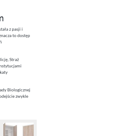
m
ała z pasji i
oznacza to dostęp
ń
cję, Straż
nstytucjami
katy
ady Biologicznej
podejście zwykle