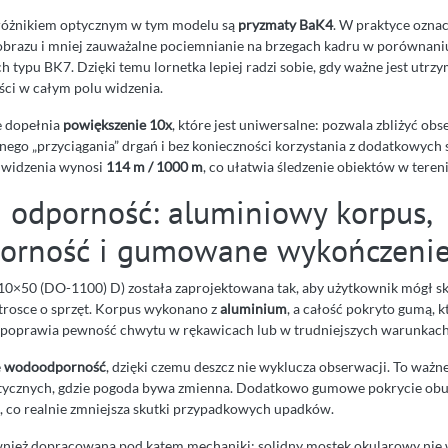
óżnikiem optycznym w tym modelu są
pryzmaty BaK4
. W praktyce oznac
ć obrazu i mniej zauważalne pociemnianie na brzegach kadru w porównan
h typu BK7. Dzięki temu lornetka lepiej radzi sobie, gdy ważne jest utrz
ci w całym polu widzenia.
 dopełnia
powiększenie 10x
, które jest uniwersalne: pozwala zbliżyć o
ego „przyciągania” drgań i bez konieczności korzystania z dodatkowych s
e widzenia wynosi
114 m / 1000 m
, co ułatwia śledzenie obiektów w tereni
 odporność: aluminiowy korpus,
orność i gumowane wykończeni
 10×50 (DO-1100) D) została zaprojektowana tak, aby użytkownik mógł sk
 trosce o sprzęt. Korpus wykonano z
aluminium
, a całość pokryto gumą, k
i poprawia pewność chwytu w rękawicach lub w trudniejszych warunka
e
wodoodporność
, dzięki czemu deszcz nie wyklucza obserwacji. To ważn
stycznych, gdzie pogoda bywa zmienna. Dodatkowo gumowe pokrycie ob
, co realnie zmniejsza skutki przypadkowych upadków.
wnież dopracowana pod kątem mechaniki: solidny mostek okularowy nie