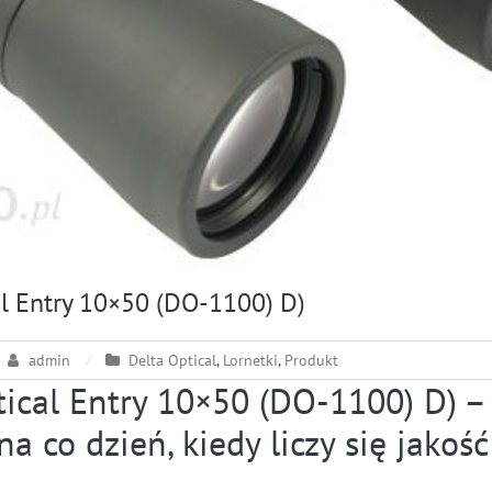
al Entry 10×50 (DO-1100) D)
admin
Delta Optical
,
Lornetki
,
Produkt
tical Entry 10×50 (DO-1100) D) –
na co dzień, kiedy liczy się jakość