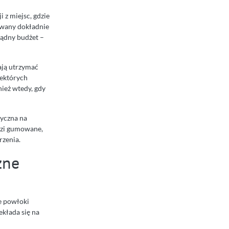
 z miejsc, gdzie
owany dokładnie
sądny budżet –
ają utrzymać
iektórych
nież wtedy, gdy
ryczna na
dzi gumowane,
rzenia.
zne
e powłoki
ekłada się na