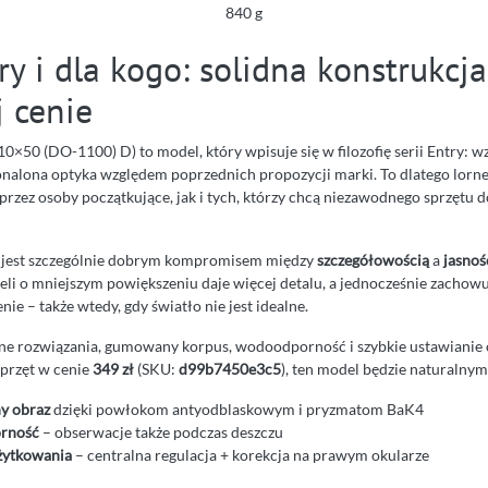
840 g
ry i dla kogo: solidna konstrukcj
j cenie
10×50 (DO-1100) D) to model, który wpisuje się w filozofię serii Entry:
nalona optyka względem poprzednich propozycji marki. To dlatego lornetki
rzez osoby początkujące, jak i tych, którzy chcą niezawodnego sprzętu d
) jest szczególnie dobrym kompromisem między
szczegółowością
a
jasnoś
i o mniejszym powiększeniu daje więcej detalu, a jednocześnie zachow
nie – także wtedy, gdy światło nie jest idealne.
czne rozwiązania, gumowany korpus, wodoodporność i szybkie ustawianie o
przęt w cenie
349 zł
(SKU:
d99b7450e3c5
), ten model będzie naturalny
ny obraz
dzięki powłokom antyodblaskowym i pryzmatom BaK4
rność
– obserwacje także podczas deszczu
żytkowania
– centralna regulacja + korekcja na prawym okularze