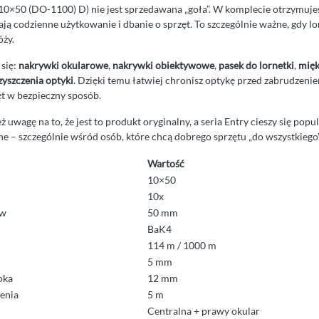
 10×50 (DO-1100) D) nie jest sprzedawana „goła”. W komplecie otrzymuje
ają codzienne użytkowanie i dbanie o sprzęt. To szczególnie ważne, gdy l
óży.
 się:
nakrywki okularowe
,
nakrywki obiektywowe
,
pasek do lornetki
,
mięk
zyszczenia optyki
. Dzięki temu łatwiej chronisz optykę przed zabrudzenie
t w bezpieczny sposób.
 uwagę na to, że jest to produkt oryginalny, a seria Entry cieszy się popu
idne – szczególnie wśród osób, które chcą dobrego sprzętu „do wszystkiego”
Wartość
10×50
10x
ów
50 mm
BaK4
114 m / 1000 m
5 mm
oka
12 mm
zenia
5 m
Centralna + prawy okular