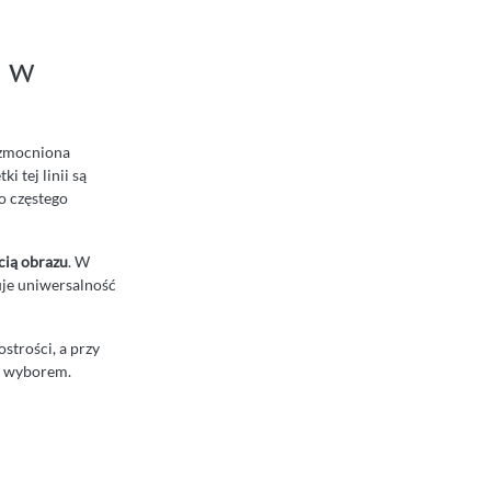
a w
 wzmocniona
 tej linii są
o częstego
cią obrazu
. W
uje uniwersalność
strości, a przy
m wyborem.