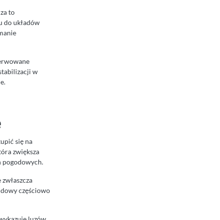
za to
iu do układów
ymanie
bserwowane
tabilizacji w
e.
e
upić się na
tóra zwiększa
ch pogodowych.
e zwłaszcza
udowy częściowo
 wykazuje luzów