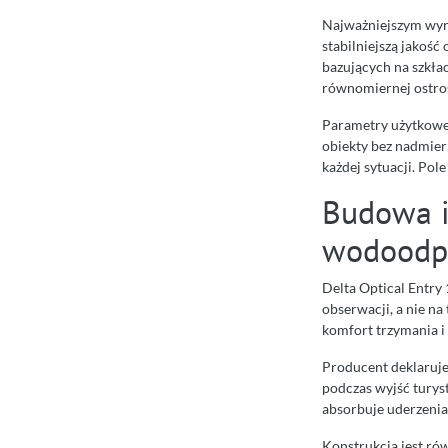
Najważniejszym wyr
stabilniejszą jakoś
bazujących na szkłac
równomiernej ostroś
Parametry użytkowe
obiekty bez nadmiern
każdej sytuacji. Pol
Budowa i
wodoodp
Delta Optical Entry
obserwacji, a nie na
komfort trzymania 
Producent deklaruj
podczas wyjść tury
absorbuje uderzenia
Konstrukcja jest ró