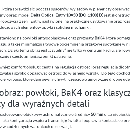
ki, która sprawdzi się podczas spacerów, wyjazdów w plener czy obserwacji
raźny obraz, model
Delta Optical Entry 10×50 (DO-1100) D)
jest skonstru
ropozycja z serii Entry, nastawionej na praktyczne użytkowanie oraz roz
kluczowych elementów optyki i solidnej mechaniki.
postawiono na powłoki antyodblaskowe oraz pryzmaty
BaK4
, które pomag
brazu, a także minimalizują typowe pociemnienia brzegowe spotykane w n
ch. Dzięki temu obraz jest „czytelny” nie tylko w centrum kadru, ale rów
znie i często zmieniasz punkt patrzenia.
nież komfort obsługi: centralna regulacja ostrości oraz regulacja diopt
zwalają szybko dopasować ostrość do własnego wzroku. Do tego docho
ie korpusu, które daje pewny chwyt i częściowo amortyzuje drobne ude
obraz: powłoki, BaK4 oraz klasyc
y dla wyraźnych detali
 zastosowano obiektywy achromatyczne o średnicy
50 mm
oraz niebieski
aka konfiguracja wspiera transmisję światła i poprawia kontrast, co prz
az w codziennych warunkach obserwacji.