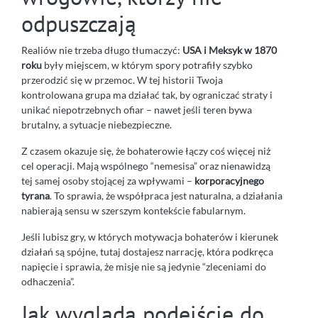
odpuszczają
Realiów nie trzeba długo tłumaczyć:
USA i Meksyk w 1870
roku
były miejscem, w którym spory potrafiły szybko
przerodzić się w przemoc. W tej historii Twoja
kontrolowana grupa ma działać tak, by ograniczać straty i
unikać niepotrzebnych ofiar – nawet jeśli teren bywa
brutalny, a sytuacje niebezpieczne.
Z czasem okazuje się, że bohaterowie łączy coś więcej niż
cel operacji. Mają wspólnego “nemesisa” oraz nienawidzą
tej samej osoby stojącej za wpływami –
korporacyjnego
tyrana
. To sprawia, że współpraca jest naturalna, a działania
nabierają sensu w szerszym kontekście fabularnym.
Jeśli lubisz gry, w których motywacja bohaterów i kierunek
działań są spójne, tutaj dostajesz narrację, która podkręca
napięcie i sprawia, że misje nie są jedynie “zleceniami do
odhaczenia”.
Jak wygląda podejście do