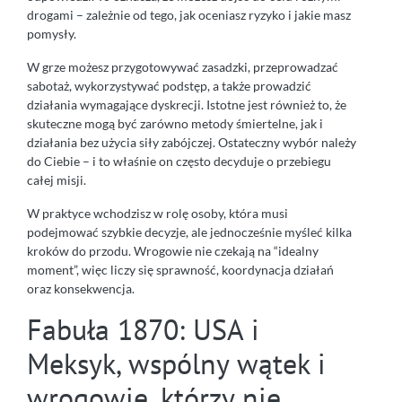
drogami – zależnie od tego, jak oceniasz ryzyko i jakie masz
pomysły.
W grze możesz przygotowywać zasadzki, przeprowadzać
sabotaż, wykorzystywać podstęp, a także prowadzić
działania wymagające dyskrecji. Istotne jest również to, że
skuteczne mogą być zarówno metody śmiertelne, jak i
działania bez użycia siły zabójczej. Ostateczny wybór należy
do Ciebie – i to właśnie on często decyduje o przebiegu
całej misji.
W praktyce wchodzisz w rolę osoby, która musi
podejmować szybkie decyzje, ale jednocześnie myśleć kilka
kroków do przodu. Wrogowie nie czekają na “idealny
moment”, więc liczy się sprawność, koordynacja działań
oraz konsekwencja.
Fabuła 1870: USA i
Meksyk, wspólny wątek i
wrogowie, którzy nie