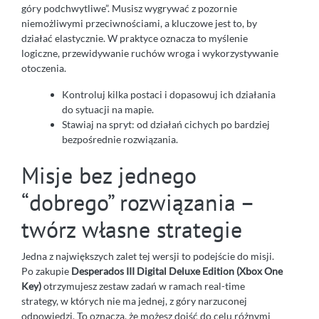
góry podchwytliwe”. Musisz wygrywać z pozornie
niemożliwymi przeciwnościami, a kluczowe jest to, by
działać elastycznie. W praktyce oznacza to myślenie
logiczne, przewidywanie ruchów wroga i wykorzystywanie
otoczenia.
Kontroluj kilka postaci i dopasowuj ich działania
do sytuacji na mapie.
Stawiaj na spryt: od działań cichych po bardziej
bezpośrednie rozwiązania.
Misje bez jednego
“dobrego” rozwiązania –
twórz własne strategie
Jedna z największych zalet tej wersji to podejście do misji.
Po zakupie
Desperados III Digital Deluxe Edition (Xbox One
Key)
otrzymujesz zestaw zadań w ramach real-time
strategy, w których nie ma jednej, z góry narzuconej
odpowiedzi. To oznacza, że możesz dojść do celu różnymi