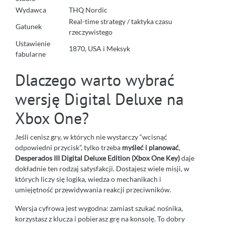
Wydawca
THQ Nordic
Real-time strategy / taktyka czasu
Gatunek
rzeczywistego
Ustawienie
1870, USA i Meksyk
fabularne
Dlaczego warto wybrać
wersję Digital Deluxe na
Xbox One?
Jeśli cenisz gry, w których nie wystarczy “wcisnąć
odpowiedni przycisk”, tylko trzeba
myśleć i planować
,
Desperados III Digital Deluxe Edition (Xbox One Key)
daje
dokładnie ten rodzaj satysfakcji. Dostajesz wiele misji, w
których liczy się logika, wiedza o mechanikach i
umiejętność przewidywania reakcji przeciwników.
Wersja cyfrowa jest wygodna: zamiast szukać nośnika,
korzystasz z klucza i pobierasz grę na konsolę. To dobry