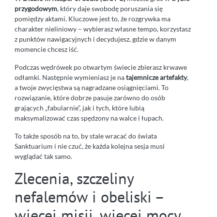
przygodowym
, który daje swobodę poruszania się
pomiędzy aktami. Kluczowe jest to, że rozgrywka ma
charakter nieliniowy – wybierasz własne tempo, korzystasz
z punktów nawigacyjnych i decydujesz, gdzie w danym
momencie chcesz iść.
Podczas wędrówek po otwartym świecie zbierasz krwawe
odłamki. Następnie wymieniasz je na
tajemnicze artefakty
,
a twoje zwycięstwa są nagradzane osiągnięciami. To
rozwiązanie, które dobrze pasuje zarówno do osób
grających „fabularnie”, jak i tych, które lubią
maksymalizować czas spędzony na walce i łupach.
To także sposób na to, by stale wracać do świata
Sanktuarium i nie czuć, że każda kolejna sesja musi
wyglądać tak samo.
Zlecenia, szczeliny
nefalemów i obeliski –
więcej misji, więcej mocy