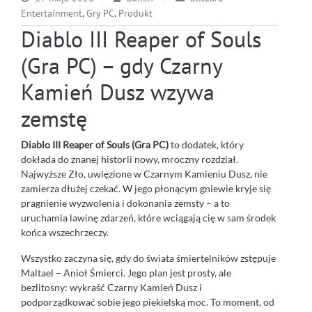
Entertainment
,
Gry PC
,
Produkt
Diablo III Reaper of Souls
(Gra PC) – gdy Czarny
Kamień Dusz wzywa
zemstę
Diablo III Reaper of Souls (Gra PC)
to dodatek, który
dokłada do znanej historii nowy, mroczny rozdział.
Najwyższe Zło, uwięzione w Czarnym Kamieniu Dusz, nie
zamierza dłużej czekać. W jego płonącym gniewie kryje się
pragnienie wyzwolenia i dokonania zemsty – a to
uruchamia lawinę zdarzeń, które wciągają cię w sam środek
końca wszechrzeczy.
Wszystko zaczyna się, gdy do świata śmiertelników zstępuje
Maltael – Anioł Śmierci. Jego plan jest prosty, ale
bezlitosny: wykraść Czarny Kamień Dusz i
podporządkować sobie jego piekielską moc. To moment, od