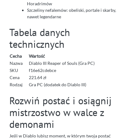
Horadrimów
Szczeliny nefalemów: obeliski, portale i skarby,
nawet legendarne
Tabela danych
technicznych
Cecha
Wartość
Nazwa
Diablo III Reaper of Souls (Gra PC)
SKU
f16e62cdebce
Cena
221.64 zł
Rodzaj
Gra PC (dodatek do Diablo III)
Rozwiń postać i osiągnij
mistrzostwo w walce z
demonami
Jeśli w Diablo lubisz moment, w którym twoja postać