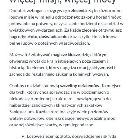
Dodatek wzbogaca rozgrywkę o
zlecenia
. Są to różnorodne,
losowe misje w imieniu odrodzonego zakonu horadrimów:
polowanie na potwory, oczyszczanie podziemi oraz udział w
wyjątkowych wydarzeniach. Za każde zlecenie otrzymujesz
nagrody:
złoto
,
doświadczenie
oraz skrytki Horadrimów
pełne łupów o potężnych właściwościach.
Możesz też zdobywać
magicze klucze
, dzięki którym
otwierasz wrota do krain istniejących poza czasem i
historią. To element, który napędza rotację aktywności i
zachęca do regularnego szukania kolejnych wyzwań.
Osobny rozdział stanowią
szczeliny nefalemów
. To miejsce
dla tych, którzy chcą sprawdzać się w podziemiach o
niekończąco zmiennej strukturze – nawiązujących do
najbardziej zabójczych i klimatycznych zakątków
Sanktuarium. Każda szczelina kryje wiele poziomów,
watahy potworów, obeliski dające niewyobrażalną moc
oraz najróżniejsze skarby, w tym legendarne.
Losowe zlecenia: złoto, doświadczenie i skrytki