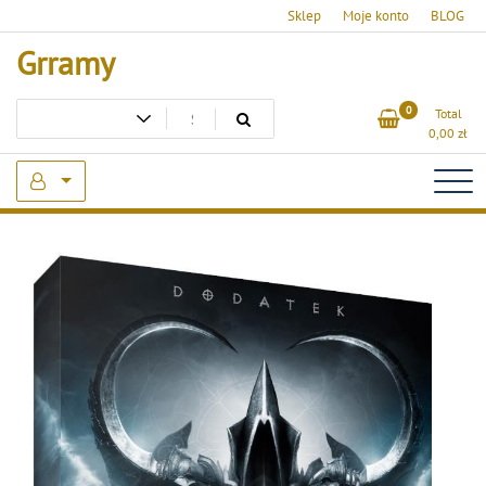
Skip
Sklep
Moje konto
BLOG
to
Grramy
content
0
Total
0,00
zł