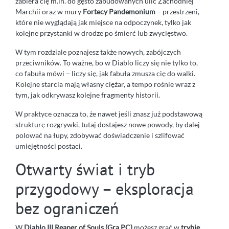
zabiera cię m.in. do gęsto zabudowanych ulic Zachodniej
Marchii oraz w mury
Fortecy Pandemonium
– przestrzeni,
które nie wyglądają jak miejsce na odpoczynek, tylko jak
kolejne przystanki w drodze po śmierć lub zwycięstwo.
W tym rozdziale poznajesz także nowych, zabójczych
przeciwników. To ważne, bo w Diablo liczy się nie tylko to,
co fabuła mówi – liczy się, jak fabuła zmusza cię do walki.
Kolejne starcia mają własny ciężar, a tempo rośnie wraz z
tym, jak odkrywasz kolejne fragmenty historii.
W praktyce oznacza to, że nawet jeśli znasz już podstawową
strukturę rozgrywki, tutaj dostajesz nowe powody, by dalej
polować na łupy, zdobywać doświadczenie i szlifować
umiejętności postaci.
Otwarty świat i tryb
przygodowy – eksploracja
bez ograniczeń
W
Diablo III Reaper of Souls (Gra PC)
możesz grać w
trybie