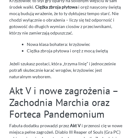
Krzyżowiec to styl gry oparty na solidnym wejściu w sam
środek walki.
Ciężka zbroja płytowa
i oręż nasycony świętą
mocą budują wrażenie, że to ty dyktujesz tempo starć. Nie
chodzi wyłącznie o obrażenia – liczy się też odporność i
gotowość do długich wymian ciosów z przeciwnikami,
którzy nie zamierzają odpuszczać.
Nowa klasa bohatera: krzyżowiec
Ciężka zbroja płytowa i oręż z mocą świętą
Jeżeli szukasz postaci, która „trzyma linię” i jednocześnie
potrafi skutecznie karać wrogów, krzyżowiec jest
naturalnym wyborem.
Akt V i nowe zagrożenia –
Zachodnia Marchia oraz
Forteca Pandemonium
Fabuła dodatku prowadzi przez
Akt V
i przenosi cię w nowe
miejsca pełne zagrożeń. Diablo III Reaper of Souls (Gra PC)