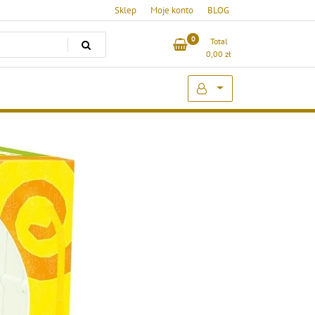
Sklep
Moje konto
BLOG
0
Total
0,00
zł