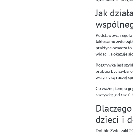
Jak dział
wspólneg
Podstawowa reguła 
takie samo zwierząt
praktyce oznacza to 
widać… a okazuje się
Rozgrywka jest szybk
próbują być szybsi o
wszyscy są raczej sp
Co ważne, tempo gry
rozrywkę „od razu”, 
Dlaczego 
dzieci i 
Dobble Zwierzaki 20