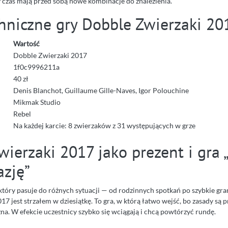
y czas mają przed sobą nowe kombinacje do znalezienia.
hniczne gry Dobble Zwierzaki 20
Wartość
Dobble Zwierzaki 2017
1f0c9996211a
40 zł
Denis Blanchot, Guillaume Gille-Naves, Igor Polouchine
Mikmak Studio
Rebel
Na każdej karcie: 8 zwierzaków z 31 występujących w grze
ierzaki 2017 jako prezent i gra 
azję”
, który pasuje do różnych sytuacji — od rodzinnych spotkań po szybkie g
7 jest strzałem w dziesiątkę. To gra, w którą łatwo wejść, bo zasady są p
a. W efekcie uczestnicy szybko się wciągają i chcą powtórzyć rundę.