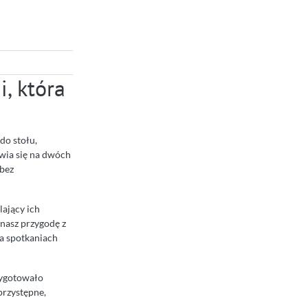
, która
 do stołu,
awia się na dwóch
 bez
ający ich
ynasz przygodę z
na spotkaniach
rzygotowało
przystępne,