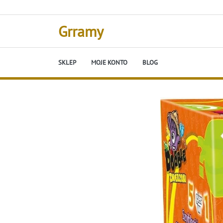
Skip
to
content
Grramy
SKLEP
MOJE KONTO
BLOG