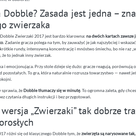
a Dobble? Zasada jest jedna – zna
o zwierzaka
Dobble Zwierzaki 2017 jest bardzo klarowna:
na dwóch kartach zawsze j
ko
. Zadanie gracza polega na tym, by zauważyć je jak najszybciej i wskaz
krótkie rundy, intensywną koncentrację i mnóstwo śmiechu, bo nie raz „wy
, że to jednak inny zwierzak.
a i emocjonująca. Przy stole dzieje się dużo: gracze reagują, porównują ob
d pozostałych. To gra, która naturalnie rozrusza towarzystwo — nawet jeś
okojni.
 sprawia, że
Dobble tłumaczy się w minutę
. To ogromna zaleta, gdy chce
bez czytania długich instrukcji i bez przygotowań.
wersja „Zwierzaki” tak dobrze tra
dorosłych
17 różni się od klasycznego Dobble tym, że
zwierzęta są narysowane tak