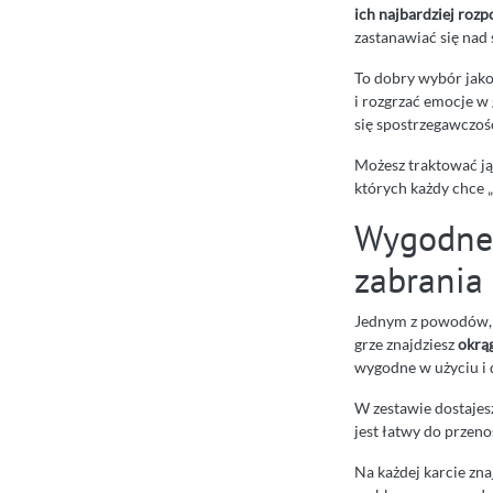
ich najbardziej roz
zastanawiać się nad
To dobry wybór jak
i rozgrzać emocje w
się spostrzegawczość
Możesz traktować ją
których każdy chce „
Wygodne 
zabrania
Jednym z powodów, d
grze znajdziesz
okrą
wygodne w użyciu i 
W zestawie dostaje
jest łatwy do przeno
Na każdej karcie zna