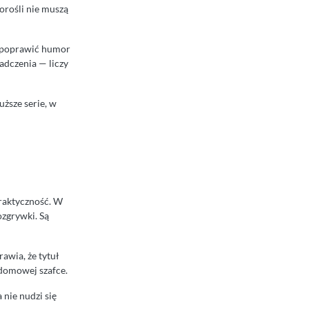
dorośli nie muszą
i poprawić humor
adczenia — liczy
ższe serie, w
praktyczność. W
ozgrywki. Są
awia, że tytuł
 domowej szafce.
 nie nudzi się