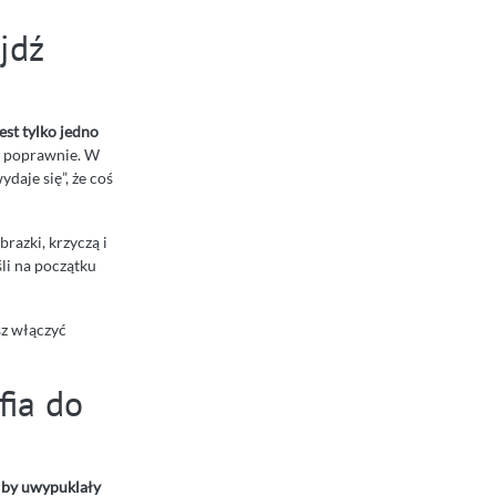
jdź
est tylko jedno
ać poprawnie. W
daje się”, że coś
razki, krzyczą i
li na początku
sz włączyć
fia do
, by uwypuklały