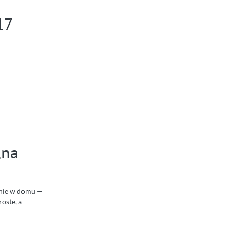
17
„na
ranie w domu —
roste, a