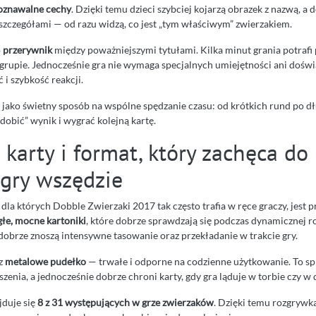
poznawalne cechy
. Dzięki temu dzieci szybciej kojarzą obrazek z nazwą, a 
 szczegółami — od razu widzą, co jest „tym właściwym” zwierzakiem.
o
przerywnik
między poważniejszymi tytułami. Kilka minut grania potraf
 grupie. Jednocześnie gra nie wymaga specjalnych umiejętności ani doświ
 i szybkość reakcji.
 jako świetny sposób na wspólne spędzanie czasu: od krótkich rund po dłu
dobić” wynik i wygrać kolejną kartę.
karty i format, który zachęca do
 gry wszędzie
la których Dobble Zwierzaki 2017 tak często trafia w ręce graczy, jest 
głe, mocne kartoniki
, które dobrze sprawdzają się podczas dynamicznej r
dobrze znoszą intensywne tasowanie oraz przekładanie w trakcie gry.
sz
metalowe pudełko
— trwałe i odporne na codzienne użytkowanie. To spr
szenia, a jednocześnie dobrze chroni karty, gdy gra ląduje w torbie czy w
jduje się
8 z 31 występujących w grze zwierzaków
. Dzięki temu rozgrywka