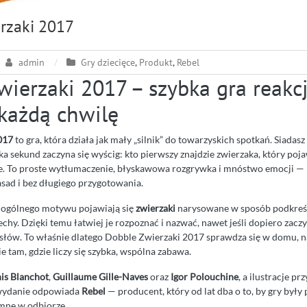
rzaki 2017
admin
Gry dziecięce
,
Produkt
,
Rebel
ierzaki 2017 – szybka gra reakcji
 każdą chwilę
017
to gra, która działa jak mały „silnik” do towarzyskich spotkań. Siadasz
ilka sekund zaczyna się wyścig: kto pierwszy znajdzie zwierzaka, który poj
e. To proste wytłumaczenie, błyskawowa rozgrywka i mnóstwo emocji —
ad i bez długiego przygotowania.
t ogólnego motywu pojawiają się
zwierzaki
narysowane w sposób podkreśl
chy. Dzięki temu łatwiej je rozpoznać i nazwać, nawet jeśli dopiero zacz
ę słów. To właśnie dlatego Dobble Zwierzaki 2017 sprawdza się w domu, 
e tam, gdzie liczy się szybka, wspólna zabawa.
is Blanchot
,
Guillaume Gille-Naves
oraz
Igor Polouchine
, a ilustracje p
 wydanie odpowiada
Rebel
— producent, który od lat dba o to, by gry były 
mne w odbiorze.