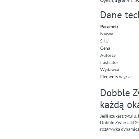
szybko, a gracze cał
Dane tec
Parametr
Nazwa
SKU
Cena
Autorzy
Ilustrator
Wydawca
Elementy w grze
Dobble Zw
każdą ok
Jeśli szukasz tytułu
Dobble Zwierzaki 201
rozgrywka dynamiczn