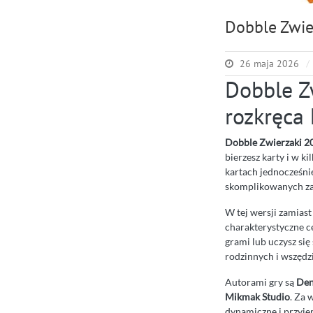
Dobble Zwie
26 maja 2026
Dobble Zw
rozkręca
Dobble Zwierzaki 2
bierzesz karty i w k
kartach jednocześni
skomplikowanych zas
W tej wersji zamias
charakterystyczne ce
grami lub uczysz si
rodzinnych i wszędzi
Autorami gry są
Den
Mikmak Studio
. Za
dynamiczne i przyje