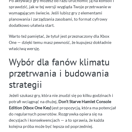
Po aktywacji gry możesz od razu uruchomić ją na konsoli i
sprawdzić, jak w tej wersji wygląda Twoje przetrwanie w
wymagającym świecie. Jeśli lubisz gry z elementami
planowania i zarządzania zasobami, to format cyfrowy
dodatkowo ułatwia start.
Warto też pamiętać, że tytuł jest przeznaczony dla Xbox
One — dzięki temu masz pewność, że kupujesz dokładnie
właściwą wersję.
Wybór dla fanów klimatu
przetrwania i budowania
strategii
Jeżeli szukasz gry, która nie znudzi się po kilku godzinach i
potrafi wciągnąć na dłużej,
Don’t Starve Hamlet Console
Edition (Xbox One Key)
jest propozycją, która ma potencjał
do regularnych powrotów. Rozgrywka opiera się na
decyzjach i konsekwencjach — a to sprawia, że każda
kolejna próba może być lepsza od poprzedniej.