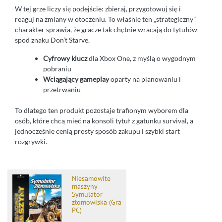
W tej grze liczy się podejście: zbieraj, przygotowuj się i
reaguj na zmiany w otoczeniu. To właśnie ten „strategiczny”
charakter sprawia, że gracze tak chętnie wracają do tytułów
spod znaku Don’t Starve.
Cyfrowy klucz
dla Xbox One, z myślą o wygodnym
pobraniu
Wciągający gameplay
oparty na planowaniu i
przetrwaniu
To dlatego ten produkt pozostaje trafionym wyborem dla
osób, które chcą mieć na konsoli tytuł z gatunku survival, a
jednocześnie cenią prosty sposób zakupu i szybki start
rozgrywki.
Niesamowite
maszyny
Symulator
złomowiska (Gra
PC)