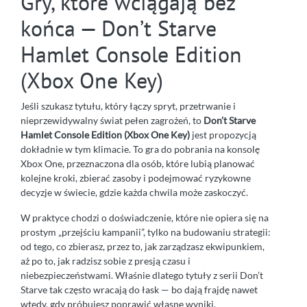
Gry, które wciągają bez
końca — Don’t Starve
Hamlet Console Edition
(Xbox One Key)
Jeśli szukasz tytułu, który łączy spryt, przetrwanie i
nieprzewidywalny świat pełen zagrożeń, to
Don’t Starve
Hamlet Console Edition (Xbox One Key)
jest propozycją
dokładnie w tym klimacie. To gra do pobrania na konsolę
Xbox One, przeznaczona dla osób, które lubią planować
kolejne kroki, zbierać zasoby i podejmować ryzykowne
decyzje w świecie, gdzie każda chwila może zaskoczyć.
W praktyce chodzi o doświadczenie, które nie opiera się na
prostym „przejściu kampanii”, tylko na budowaniu strategii:
od tego, co zbierasz, przez to, jak zarządzasz ekwipunkiem,
aż po to, jak radzisz sobie z presją czasu i
niebezpieczeństwami. Właśnie dlatego tytuły z serii Don’t
Starve tak często wracają do łask — bo dają frajdę nawet
wtedy, gdy próbujesz poprawić własne wyniki.