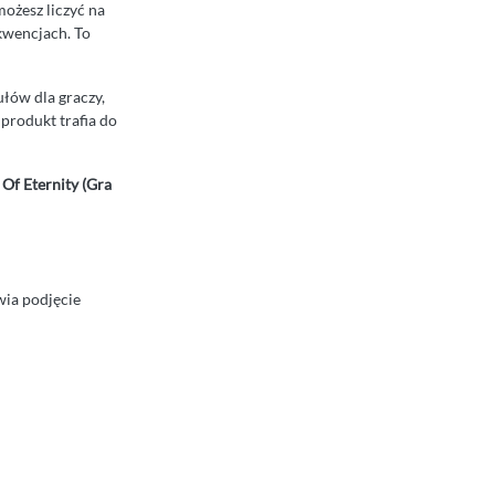
możesz liczyć na
kwencjach. To
łów dla graczy,
 produkt trafia do
 Of Eternity (Gra
wia podjęcie