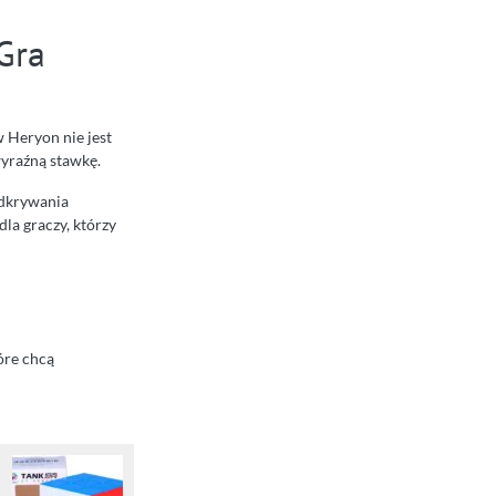
Gra
w Heryon nie jest
wyraźną stawkę.
 odkrywania
la graczy, którzy
óre chcą