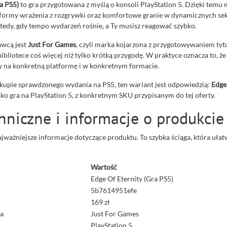
a PS5)
to gra przygotowana z myślą o konsoli PlayStation 5. Dzięki temu 
formy wrażenia z rozgrywki oraz komfortowe granie w dynamicznych se
tedy, gdy tempo wydarzeń rośnie, a Ty musisz reagować szybko.
wcą jest
Just For Games
, czyli marka kojarzona z przygotowywaniem tytu
ibliotece coś więcej niż tylko krótką przygodę. W praktyce oznacza to, że
y na konkretną platformę i w konkretnym formacie.
 zakupie sprawdzonego wydania na PS5, ten wariant jest odpowiedzią:
Edge
ako gra na PlayStation 5, z konkretnym SKU przypisanym do tej oferty.
hniczne i informacje o produkcie
ajważniejsze informacje dotyczące produktu. To szybka ściąga, która ułat
Wartość
Edge Of Eternity (Gra PS5)
5b7614951efe
169 zł
a
Just For Games
PlayStation 5