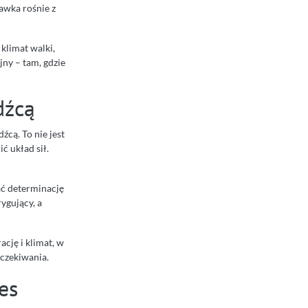
tawka rośnie z
 klimat walki,
ny – tam, gdzie
dźcą
cą. To nie jest
ć układ sił.
ać determinację
ygujący, a
ację i klimat, w
czekiwania.
es