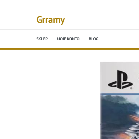
Skip
to
content
Grramy
SKLEP
MOJE KONTO
BLOG