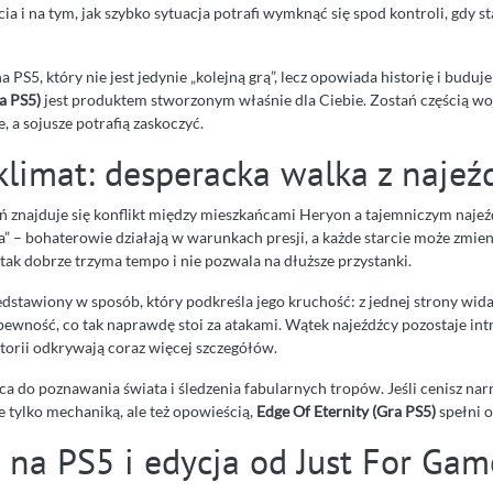
ia i na tym, jak szybko sytuacja potrafi wymknąć się spod kontroli, gdy s
na PS5, który nie jest jedynie „kolejną grą”, lecz opowiada historię i buduje
a PS5)
jest produktem stworzonym właśnie dla Ciebie. Zostań częścią woj
, a sojusze potrafią zaskoczyć.
klimat: desperacka walka z najeź
znajduje się konflikt między mieszkańcami Heryon a tajemniczym najeźdź
” – bohaterowie działają w warunkach presji, a każde starcie może zmieni
tak dobrze trzyma tempo i nie pozwala na dłuższe przystanki.
edstawiony w sposób, który podkreśla jego kruchość: z jednej strony wid
iepewność, co tak naprawdę stoi za atakami. Wątek najeźdźcy pozostaje intr
torii odkrywają coraz więcej szczegółów.
ęca do poznawania świata i śledzenia fabularnych tropów. Jeśli cenisz narr
e tylko mechaniką, ale też opowieścią,
Edge Of Eternity (Gra PS5)
spełni o
 na PS5 i edycja od Just For Gam