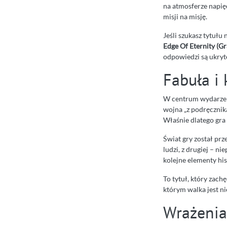
na atmosferze napięc
misji na misję.
Jeśli szukasz tytułu 
Edge Of Eternity (Gr
odpowiedzi są ukryte
Fabuła i 
W centrum wydarzeń 
wojna „z podręcznika
Właśnie dlatego gra 
Świat gry został prz
ludzi, z drugiej – n
kolejne elementy his
To tytuł, który zach
którym walka jest ni
Wrażenia