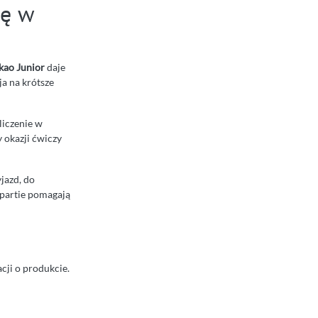
ię w
ao Junior
daje
a na krótsze
liczenie w
y okazji ćwiczy
jazd, do
 partie pomagają
cji o produkcie.