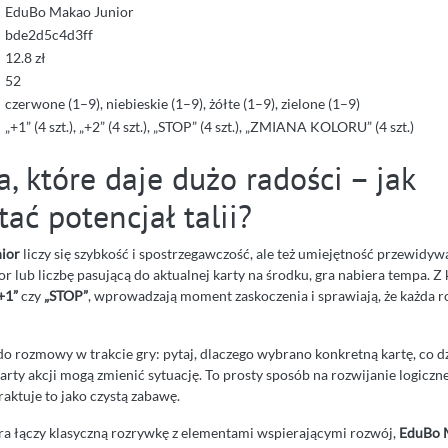
EduBo Makao Junior
bde2d5c4d3ff
12.8 zł
52
czerwone (1–9), niebieskie (1–9), żółte (1–9), zielone (1–9)
„+1” (4 szt.), „+2” (4 szt.), „STOP” (4 szt.), „ZMIANA KOLORU” (4 szt.)
a, które daje dużo radości – jak
ać potencjał talii?
ior
liczy się szybkość i spostrzegawczość, ale też umiejętność przewidyw
r lub liczbę pasującą do aktualnej karty na środku, gra nabiera tempa. Z 
+1”
czy
„STOP”
, wprowadzają moment zaskoczenia i sprawiają, że każda r
do rozmowy w trakcie gry: pytaj, dlaczego wybrano konkretną kartę, co d
karty akcji mogą zmienić sytuację. To prosty sposób na rozwijanie logiczn
raktuje to jako czystą zabawę.
tóra łączy klasyczną rozrywkę z elementami wspierającymi rozwój,
EduBo 