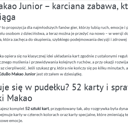
kao Junior – karciana zabawa, k
iąga
r
to propozycja dla najmłodszych fanów gier, którzy lubią ruch, emocje i p
elu osobom z dzieciństwa, a teraz można je przeżyć na nowo – w wersji 
ra, która zachęca do skupienia, szybkiego podejmowania decyzji i zdrowej 
 opiera się na klasycznej idei układania kart zgodnie z ustalonymi regu
icznego myślenia i przewidywania kolejnych ruchów, a przy okazji rozwija
z cierpliwość. Jeśli szukasz gry, która nie kończy się po kilku minutach, a
EduBo Makao Junior
jest strzałem w dziesiątkę.
uje się w pudełku? 52 karty i sp
ki Makao
tajesz komplet
52 sztuki kart
, przygotowany tak, aby rozgrywka była dyna
bejmuje karty w czterech kolorach oraz karty specjalne, które zmieniają t
kowe emocje.