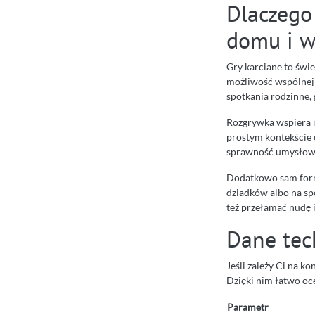
Dlaczego
domu i w
Gry karciane to świ
możliwość wspólnej 
spotkania rodzinne, g
Rozgrywka wspiera na
prostym kontekście o
sprawność umysłow
Dodatkowo sam forma
dziadków albo na sp
też przełamać nudę i
Dane tec
Jeśli zależy Ci na k
Dzięki nim łatwo oc
Parametr