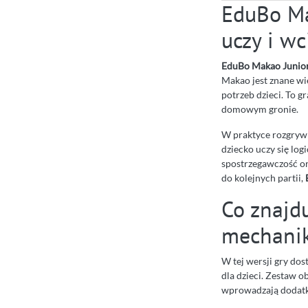
EduBo Ma
uczy i wc
EduBo Makao Junio
Makao jest znane wi
potrzeb dzieci. To g
domowym gronie.
W praktyce rozgrywka
dziecko uczy się log
spostrzegawczość ora
do kolejnych partii,
Co znajd
mechani
W tej wersji gry dos
dla dzieci. Zestaw o
wprowadzają dodat