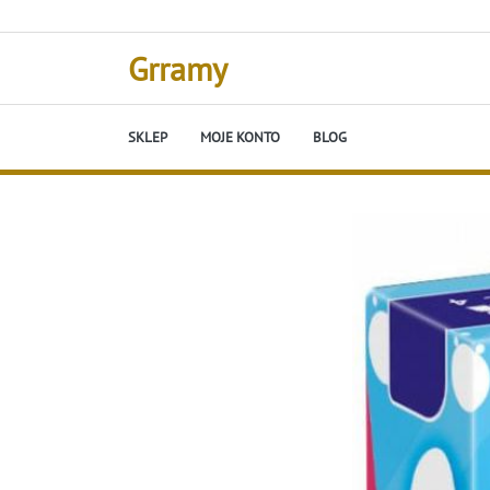
Skip
to
content
Grramy
SKLEP
MOJE KONTO
BLOG