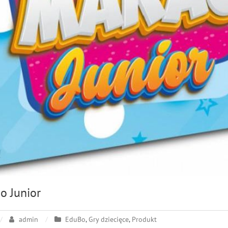
 Junior
admin
EduBo
,
Gry dziecięce
,
Produkt