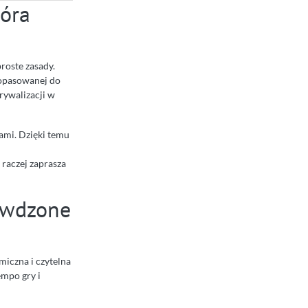
tóra
roste zasady.
dopasowanej do
rywalizacji w
łami. Dzięki temu
 raczej zaprasza
rawdzone
miczna i czytelna
empo gry i