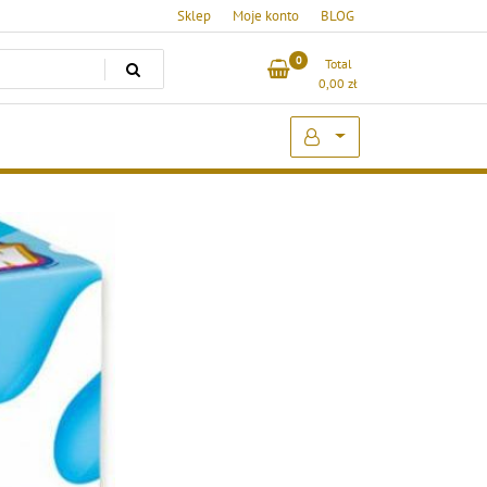
Sklep
Moje konto
BLOG
0
Total
0,00
zł