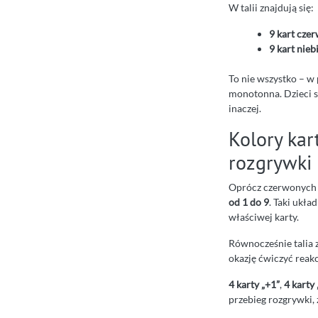
W talii znajdują się:
9 kart cze
9 kart nieb
To nie wszystko – w 
monotonna. Dzieci sz
inaczej.
Kolory kar
rozgrywki
Oprócz czerwonych i
od 1 do 9
. Taki ukła
właściwej karty.
Równocześnie talia z
okazję ćwiczyć reakcj
4 karty „+1”
,
4 karty 
przebieg rozgrywki, 