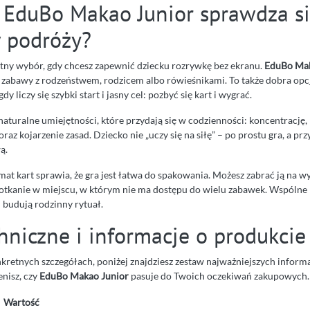
 EduBo Makao Junior sprawdza s
 podróży?
etny wybór, gdy chcesz zapewnić dziecku rozrywkę bez ekranu.
EduBo Mak
zabawy z rodzeństwem, rodzicem albo rówieśnikami. To także dobra opcj
dy liczy się szybki start i jasny cel: pozbyć się kart i wygrać.
turalne umiejętności, które przydają się w codzienności: koncentrację, 
raz kojarzenie zasad. Dziecko nie „uczy się na siłę” – po prostu gra, a prz
ą.
t kart sprawia, że gra jest łatwa do spakowania. Możesz zabrać ją na wy
otkanie w miejscu, w którym nie ma dostępu do wielu zabawek. Wspólne
 budują rodzinny rytuał.
hniczne i informacje o produkcie
onkretnych szczegółach, poniżej znajdziesz zestaw najważniejszych informa
enisz, czy
EduBo Makao Junior
pasuje do Twoich oczekiwań zakupowych.
Wartość