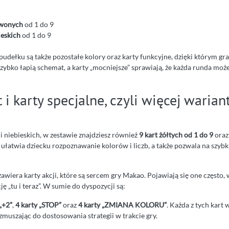
rwonych
od 1 do 9
ieskich
od 1 do 9
pudełku są także pozostałe kolory oraz karty funkcyjne, dzięki którym gra 
ybko łapią schemat, a karty „mocniejsze” sprawiają, że każda runda może
t i karty specjalne, czyli więcej waria
 niebieskich, w zestawie znajdziesz również
9 kart żółtych od 1 do 9
ora
d ułatwia dziecku rozpoznawanie kolorów i liczb, a także pozwala na szyb
awiera karty akcji, które są sercem gry Makao. Pojawiają się one często, 
ę „tu i teraz”. W sumie do dyspozycji są:
„+2”
,
4 karty „STOP”
oraz
4 karty „ZMIANA KOLORU”
. Każda z tych kart
zmuszając do dostosowania strategii w trakcie gry.