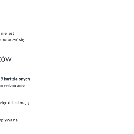
nie jest
 potoczyć się
ntów
z
9 kart zielonych
kie wybieranie
więc dzieci mają
 wpływa na