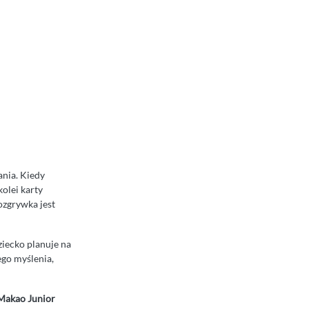
ania. Kiedy
kolei karty
ozgrywka jest
ziecko planuje na
ego myślenia,
Makao Junior