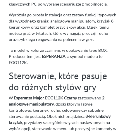
klasycznych PC po wybrane scenariusze z mobilnością.
Wyróżnia go prosta instalacja oraz zestaw funkcji typowych
dla wygodnego grania: analogowe manipulatory, krzyżak 8-
kierunkowy oraz komplet przycisków akcji. Dzięki temu
możesz grać w tytułach, które wymagają precyzji ruchu
oraz szybkiego reagowania na polecenia w grze.
To model w kolorze czarnym, w opakowaniu typu BOX.
Producentem jest
ESPERANZA
, a symbol modelu to
EGG112K.
Sterowanie, które pasuje
do różnych stylów gry
W
Esperanza Major EGG112K Czarny
zastosowano
2
analogowe manipulatory
, dzięki którym łatwiej
kontrolować kierunek ruchu, celowanie czy subtelne
sterowanie postacią. Obok nich znajdziesz
8-kierunkowy
krzyżak
, przydatny szczególnie w grach nastawionych na
wybór opcji, sterowanie w menu lub precyzyjne komendy w