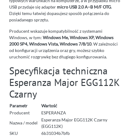
typowych warunkach na komputerze, a w przypadku micro
USB przydaje się adapter
micro USB 2.0 A–B M/F OTG
.
Dzięki temu łatwiej dopasujesz sposób połączenia do
posiadanego sprzętu.
Producent wskazuje kompatybilność z systemami
Windows, w tym:
Windows Me, Windows XP, Windows
2000 SP4, Windows Vista, Windows 7/8/10
. W zależności
od konfiguracji urządzenia oraz gry, możesz szybko
uruchomić rozgrywkę bez długiego konfigurowania.
Specyfikacja techniczna
Esperanza Major EGG112K
Czarny
Parametr
Wartość
Producent
ESPERANZA
Esperanza Major EGG112K Czarny
Nazwa / model
(EGG112K)
SKU
6b31034b7bfb