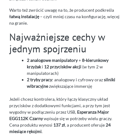
Warto też zwrócić uwagę na to, że producent podkreśla
łatwą instalację
– czyli mniej czasu na konfigurację, więcej
na granie.
Najważniejsze cechy w
jednym spojrzeniu
2 analogowe manipulatory
+
8-kierunkowy
krzyżak
i
12 przycisków akcji
(w tym 2 w
manipulatorach)
2 tryby pracy
: analogowy i cyfrowy oraz
silniki
wibracyjne
zwiększające immersję
Jeżeli chcesz kontrolera, który łączy klasyczny układ
przycisków z dodatkowymi funkcjami, a przy tym jest
wygodny w podłączeniu przez USB,
Esperanza Major
EGG112K Czarny
wpisuje się w potrzeby wielu graczy.
Cena produktu wynosi
137 zł
, a producent oferuje
24
miesiące rękojmi
.