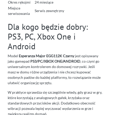
Okres rękojmi
24 miesiące
Miejsce
Serwis zewnętrzny
serwisowania
Dla kogo będzie dobry:
PS3, PC, Xbox One i
Android
Model
Esperanza Major EGG112K Czarny
jest opisywany
jako gamepad
PS3/PC/XBOX ONE/ANDROID
, co czyni go
uniwersalnym kontrolerem do domowej rozrywki. Jeśli
masz w domu różne urządzenia i nie chcesz kupować
osobnych padów do każdej platformy, to rozwiązanie może
ułatwić organizację sprzętu.
W praktyce sprawdza się szczególnie wtedy, gdy grasz w gry,
które korzystają z analogowych gałek, krzyżaka oraz
standardowych przycisków akcji. Dodatkowo obecność
wibracji pozwala lepiej wyczuwać wydarzenia w grze i
zwiększa realizm doznań.