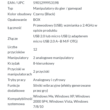
EAN / UPC
5901299953198
Typ
Manipulatory do gier / gamepad
Kolor obudowy
Czarny (Black)
Opakowanie
BOX
Przewodowy (USB); wzmianka o 2.4GHz w
Łączność
opisie produktu
USB 2.0 lub micro USB (z adapterem
Złącze
micro USB 2.0 A–B M/F OTG)
Liczba
12
przycisków
Manipulatory
2 analogowe manipulatory
Krzyżak
8-kierunkowy
Przyciski w
2 przyciski
manipulatorach
Tryby pracy
Analogowy i cyfrowy
Funkcje
Silniki wibracyjne (efekty generowane
dodatkowe
przez gry)
Windows Me, Windows XP, Windows
Kompatybilność
2000 SP4, Windows Vista, Windows
systemowa
7/8/10