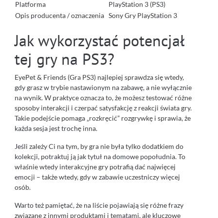
Platforma
PlayStation 3 (PS3)
Opis producenta / oznaczenia
Sony Gry PlayStation 3
Jak wykorzystać potencjał
tej gry na PS3?
EyePet & Friends (Gra PS3) najlepiej sprawdza się wtedy,
gdy grasz w trybie nastawionym na zabawę, a nie wyłącznie
na wynik. W praktyce oznacza to, że możesz testować różne
sposoby interakcji i czerpać satysfakcję z reakcji świata gry.
Takie podejście pomaga „rozkręcić” rozgrywkę i sprawia, że
każda sesja jest trochę inna.
Jeśli zależy Ci na tym, by gra nie była tylko dodatkiem do
kolekcji, potraktuj ją jak tytuł na domowe popołudnia. To
właśnie wtedy interakcyjne gry potrafią dać najwięcej
emocji – także wtedy, gdy w zabawie uczestniczy więcej
osób.
Warto też pamiętać, że na liście pojawiają się różne frazy
związane z innymi produktami i tematami, ale kluczowe