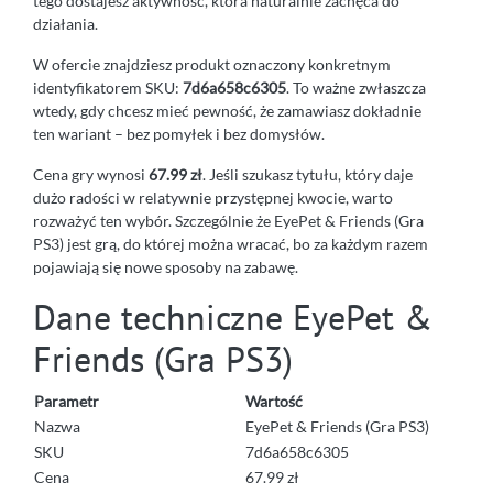
tego dostajesz aktywność, która naturalnie zachęca do
działania.
W ofercie znajdziesz produkt oznaczony konkretnym
identyfikatorem SKU:
7d6a658c6305
. To ważne zwłaszcza
wtedy, gdy chcesz mieć pewność, że zamawiasz dokładnie
ten wariant – bez pomyłek i bez domysłów.
Cena gry wynosi
67.99 zł
. Jeśli szukasz tytułu, który daje
dużo radości w relatywnie przystępnej kwocie, warto
rozważyć ten wybór. Szczególnie że EyePet & Friends (Gra
PS3) jest grą, do której można wracać, bo za każdym razem
pojawiają się nowe sposoby na zabawę.
Dane techniczne EyePet &
Friends (Gra PS3)
Parametr
Wartość
Nazwa
EyePet & Friends (Gra PS3)
SKU
7d6a658c6305
Cena
67.99 zł