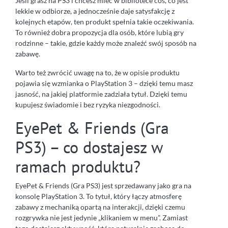
Jeśli grasz na PS3 i chcesz mieć w bibliotece coś, co jest
lekkie w odbiorze, a jednocześnie daje satysfakcję z
kolejnych etapów, ten produkt spełnia takie oczekiwania.
To również dobra propozycja dla osób, które lubią gry
rodzinne – takie, gdzie każdy może znaleźć swój sposób na
zabawę.
Warto też zwrócić uwagę na to, że w opisie produktu
pojawia się wzmianka o PlayStation 3 – dzięki temu masz
jasność, na jakiej platformie zadziała tytuł. Dzięki temu
kupujesz świadomie i bez ryzyka niezgodności.
EyePet & Friends (Gra
PS3) – co dostajesz w
ramach produktu?
EyePet & Friends (Gra PS3) jest sprzedawany jako gra na
konsolę PlayStation 3. To tytuł, który łączy atmosferę
zabawy z mechaniką opartą na interakcji, dzięki czemu
rozgrywka nie jest jedynie „klikaniem w menu”. Zamiast