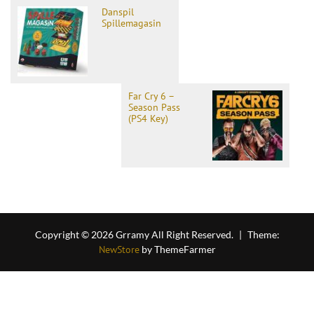
Danspil
Spillemagasin
Far Cry 6 –
Season Pass
(PS4 Key)
Copyright © 2026 Grramy All Right Reserved.
|
Theme:
NewStore
by ThemeFarmer