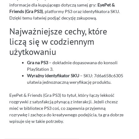
informacje dla kupującego dotyczą samej gry:
EyePet &
Friends (Gra PS3)
, platformy PS3 oraz identyfikatora SKU.
Dzięki temu łatwiej podjąć decyzję zakupową.
Najważniejsze cechy, które
liczą się w codziennym
użytkowaniu
Gra na PS3
– dokładnie dopasowana do konsoli
PlayStation 3.
Wyraźny identyfikator SKU
– SKU: 7d6a658c6305
ułatwia jednoznaczną weryfikację produktu.
EyePet & Friends (Gra PS3) to tytuł, który łączy lekkość
rozgrywki z satysfakcją płynącą z interakcji. Jeżeli chcesz
mieć w bibliotece PS3 coś, co zapewnia przyjemną
rozrywkę i zachęca do kreatywnego podejścia, ta gra dobrze
wpisuje się w takie potrzeby.