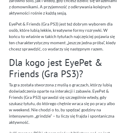
zarówno solo, jak i wtedy, gdy chcesz dzielić się wrażeniami
z domownikami. A przyjemność z odkrywania kolejnych
aktywności rośnie z każdą sesją.
EyePet & Friends (Gra PS3) jest też dobrym wyborem dla
osób, które lubią lekkie, kreatywne formy rozrywki. W
końcu to właśnie w takich tytułach najczęściej pojawia się
ten charakterystyczny moment „jeszcze jedna próba”, kiedy
chcesz sprawdzić, co wydarzy się następnym razem.
Dla kogo jest EyePet &
Friends (Gra PS3)?
Ta gra została stworzona z myślą o graczach, którzy lubią
doświadczenia oparte na interakcji i zabawie. EyePet &
Friends (Gra PS3) sprawdzi się szczególnie wtedy, gdy
szukasz tytułu, do którego chętnie wraca się po pracy albo
w weekend. Nie chodzi o to, by spędzać godziny na
intensywnym „grindzie” – tu liczy się frajda i spontaniczna
aktywność.