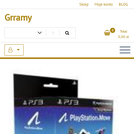
Skip
Sklep
Moje konto
BLOG
to
Grramy
content
0
Total
0,00
zł