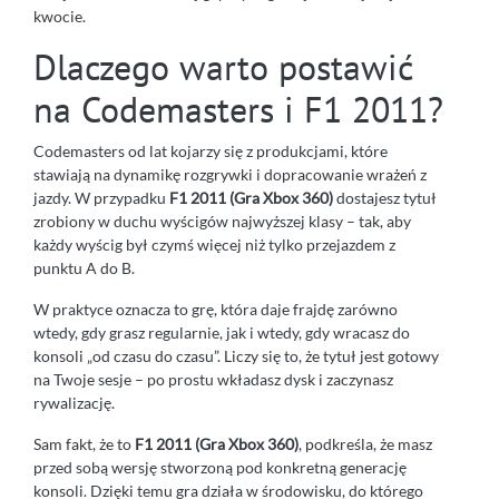
kwocie.
Dlaczego warto postawić
na Codemasters i F1 2011?
Codemasters od lat kojarzy się z produkcjami, które
stawiają na dynamikę rozgrywki i dopracowanie wrażeń z
jazdy. W przypadku
F1 2011 (Gra Xbox 360)
dostajesz tytuł
zrobiony w duchu wyścigów najwyższej klasy – tak, aby
każdy wyścig był czymś więcej niż tylko przejazdem z
punktu A do B.
W praktyce oznacza to grę, która daje frajdę zarówno
wtedy, gdy grasz regularnie, jak i wtedy, gdy wracasz do
konsoli „od czasu do czasu”. Liczy się to, że tytuł jest gotowy
na Twoje sesje – po prostu wkładasz dysk i zaczynasz
rywalizację.
Sam fakt, że to
F1 2011 (Gra Xbox 360)
, podkreśla, że masz
przed sobą wersję stworzoną pod konkretną generację
konsoli. Dzięki temu gra działa w środowisku, do którego