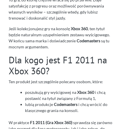
satysfakcję z progresu oraz możliwość porównywania
własnych wyników – szczególnie wtedy, gdy lubisz
trenować i doskonalić styl jazdy.
Jeśli kolekcjonujesz gry na konsolę
Xbox 360
, ten tytuł
będzie naturalnym uzupełnieniem zestawu wyścigowego.
W końcu sama marka i doświadczenie
Codemasters
są tu
mocnym argumentem.
Dla kogo jest F1 2011 na
Xbox 360?
Ten produkt jest szczególnie polecany osobom, które:
poszukują gry wyścigowej na
Xbox 360
i chcą
postawić na tytuł związany z Formułą 1,
lubią produkcje
Codemasters
i chcą wrócić do
klasycznego grania na konsoli.
W praktyce
F1 2011 (Gra Xbox 360)
sprawdza się zarówno
jako prezent dla fana motorsportu, jak i jako zakup „do