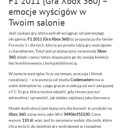
F1 2011 (Gra Xbox 360) –
emocje wyścigów w
Twoim salonie
Jeśli szukasz gry, która potrafi wciągnąć od pierwszego
okrążenia,
F1 2011 (Gra Xbox 360)
to propozycja dla fanów
Formuły 1 i dla tych, którzy po prostu lubią gry wyścigowe
z charakterem. Tytuł jest przeznaczony na konsolę
Xbox
360
, dzięki czemu łatwo dopasujesz go do swojej kolekcji
bez kombinowania z kompatybilnością.
W świecie wyścigów liczy się tempo, precyzja i klimat
rywalizacji – a ta pozycja od studia
Codemasters
ma w
sobie dokładnie to, czego gracze oczekują od serii związanej
z F1. To gra, którą można odpalić, gdy chcesz poczuć
adrenalinę i sprawdzić, jak daleko zajdziesz jako kierowca.
Model dystrybucji jest klasyczny dla konsoli: to produkt na
Xbox 360
, oznaczony jako SKU
34906cf55230
. Cena
wynosi
110 zł
, więc jest to sensowny wybór dla osób, które
chcą wrócić do świetnej gry wyścigowej w rozsądnej