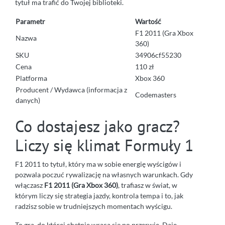
tytuł ma trafić do Twojej biblioteki.
Parametr
Wartość
F1 2011 (Gra Xbox
Nazwa
360)
SKU
34906cf55230
Cena
110 zł
Platforma
Xbox 360
Producent / Wydawca (informacja z
Codemasters
danych)
Co dostajesz jako gracz?
Liczy się klimat Formuły 1
F1 2011 to tytuł, który ma w sobie energię wyścigów i
pozwala poczuć rywalizację na własnych warunkach. Gdy
włączasz
F1 2011 (Gra Xbox 360)
, trafiasz w świat, w
którym liczy się strategia jazdy, kontrola tempa i to, jak
radzisz sobie w trudniejszych momentach wyścigu.
To gra, do której chętnie wraca się po przerwie. Daje