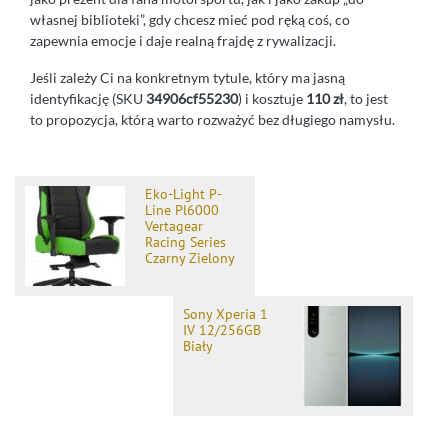
własnej biblioteki”, gdy chcesz mieć pod ręką coś, co
zapewnia emocje i daje realną frajdę z rywalizacji.
Jeśli zależy Ci na konkretnym tytule, który ma jasną
identyfikację (SKU
34906cf55230
) i kosztuje
110 zł
, to jest
to propozycja, którą warto rozważyć bez długiego namysłu.
Eko-Light P-
Line Pl6000
Vertagear
Racing Series
Czarny Zielony
Sony Xperia 1
IV 12/256GB
Biały