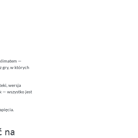
m klimatem —
z gry, w których
teki, wersja
k — wszystko jest
apięcia.
ć na