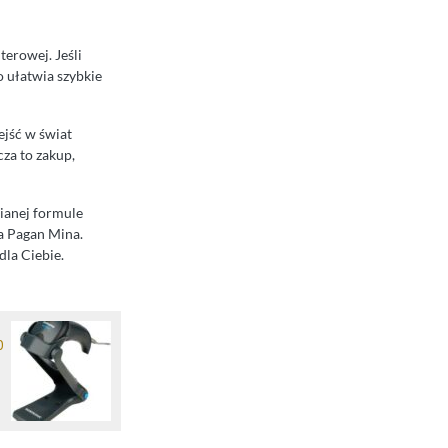
erowej. Jeśli
To ułatwia szybkie
ejść w świat
za to zakup,
nianej formule
ra Pagan Mina.
 dla Ciebie.
0