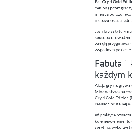
Far Cry 4 Gold Editio
cenioną przez gracz
miejsca położonego 
niepewności, a jedn
Jeśli lubisz tytuły 
sposobu prowadzenia 
wersją przygotowaną
wygodnym pakiecie.
Fabuła i 
każdym k
Akcja gry rozgrywa 
Mina wpływa na codz
Cry 4 Gold Edition (
realiach brutalnej w
W praktyce oznacza 
kolejnego elementu 
sprytnie, wykorzyst