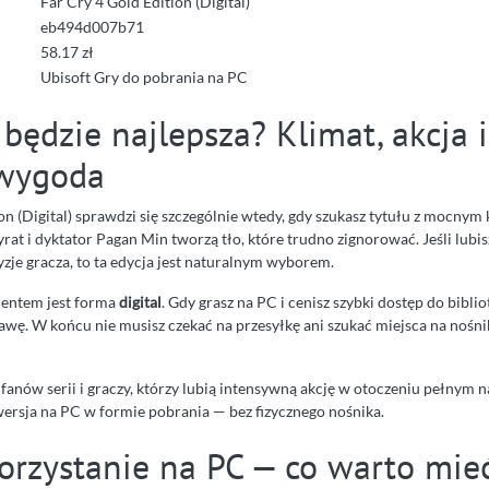
Far Cry 4 Gold Edition (Digital)
eb494d007b71
58.17 zł
Ubisoft Gry do pobrania na PC
będzie najlepsza? Klimat, akcja i
 wygoda
on (Digital) sprawdzi się szczególnie wtedy, gdy szukasz tytułu z mocny
yrat i dyktator Pagan Min tworzą tło, które trudno zignorować. Jeśli lubis
cyzje gracza, to ta edycja jest naturalnym wyborem.
ntem jest forma
digital
. Gdy grasz na PC i cenisz szybki dostęp do biblio
awę. W końcu nie musisz czekać na przesyłkę ani szukać miejsca na nośni
 fanów serii i graczy, którzy lubią intensywną akcję w otoczeniu pełnym n
rsja na PC w formie pobrania — bez fizycznego nośnika.
korzystanie na PC — co warto mie