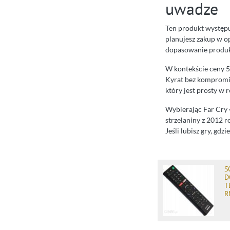
uwadze
Ten produkt występu
planujesz zakup w op
dopasowanie produk
W kontekście ceny 58
Kyrat bez kompromis
który jest prosty w r
Wybierając Far Cry 4
strzelaniny z 2012 r
Jeśli lubisz gry, gdz
S
D
T
R