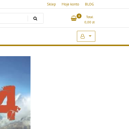
Sklep
Moje konto
BLOG
0
Total
0,00
zł