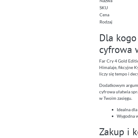
Nazwa
SKU
Cena
Rodzaj
Dla kogo 
cyfrowa
Far Cry 4 Gold Editi
Himalaje, fikcyjne K
liczy się tempo i de
Dodatkowym argume
cyfrowa ułatwia spr
w Twoim zasięgu.
Idealna dla
Wygodna we
Zakup i 