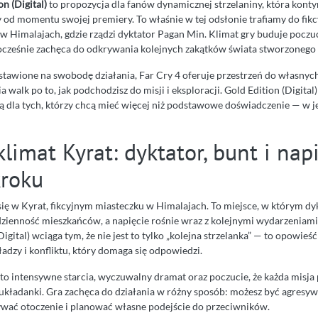
n (Digital)
to propozycja dla fanów dynamicznej strzelaniny, która konty
y od momentu swojej premiery. To właśnie w tej odsłonie trafiamy do fik
w Himalajach, gdzie rządzi dyktator Pagan Min. Klimat gry buduje poczuc
ocześnie zachęca do odkrywania kolejnych zakątków świata stworzonego 
nastawione na swobodę działania, Far Cry 4 oferuje przestrzeń do własnych
walk po to, jak podchodzisz do misji i eksploracji. Gold Edition (Digital)
 dla tych, którzy chcą mieć więcej niż podstawowe doświadczenie — w 
klimat Kyrat: dyktator, bunt i nap
roku
się w Kyrat, fikcyjnym miasteczku w Himalajach. To miejsce, w którym d
ienność mieszkańców, a napięcie rośnie wraz z kolejnymi wydarzeniami
Digital) wciąga tym, że nie jest to tylko „kolejna strzelanka” — to opowie
ładzy i konfliktu, który domaga się odpowiedzi.
to intensywne starcia, wyczuwalny dramat oraz poczucie, że każda misja 
układanki. Gra zachęca do działania w różny sposób: możesz być agresyw
ywać otoczenie i planować własne podejście do przeciwników.