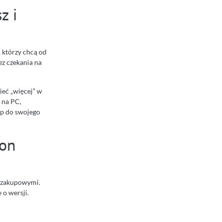
z i
, którzy chcą od
ez czekania na
ieć „więcej” w
 na PC,
up do swojego
ion
i zakupowymi.
 o wersji.