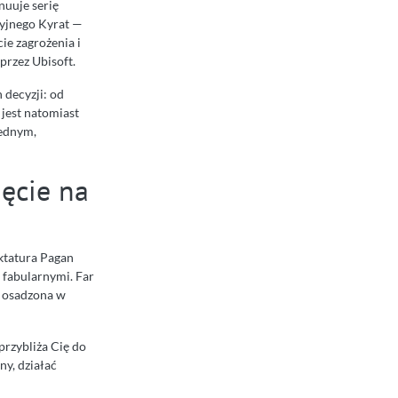
nuuje serię
cyjnego Kyrat —
ie zagrożenia i
przez Ubisoft.
 decyzji: od
 jest natomiast
jednym,
ięcie na
yktatura Pagan
 fabularnymi. Far
ść osadzona w
przybliża Cię do
ny, działać