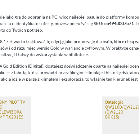
je jako gra do pobrania na PC, więc najlepiej pasuje do platformy komput
arciu o identyfikator oferty, możesz posłużyć się SKU:
eb494d007b71
. 
tu do Twoich potrzeb.
.17 zł warto traktować tę edycję jako propozycję dla osób, które chcą w
ów i od razu mieć wersję Gold w wariancie cyfrowym. W praktyce oznac
ealizacji i łatwy do wykorzystania w bibliotece.
 Gold Edition (Digital), dostajesz doświadczenie oparte na najlepiej oce
oku — z fabułą, która prowadzi przez fikcyjne Himalaje i historię dyktato
ie akcja idzie w parze z klimatem i eksploracją, to właśnie ten kierunek jest
ONY PILOT TV
Datalogic
O
QW2100/QW212
ELEWIZORA
(QW2120-
MF-TX201ES
BKK1S)