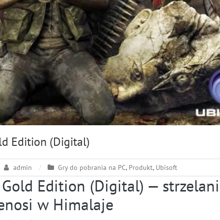
d Edition (Digital)
admin
Gry do pobrania na PC
,
Produkt
,
Ubisoft
 Gold Edition (Digital) — strzelani
zenosi w Himalaje