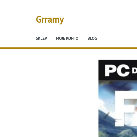
Skip
to
content
Grramy
SKLEP
MOJE KONTO
BLOG