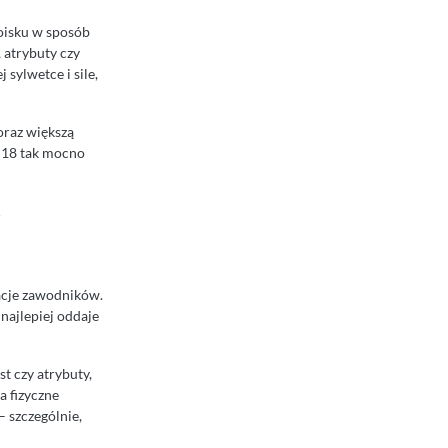
boisku w sposób
 atrybuty czy
 sylwetce i sile,
oraz większą
A 18 tak mocno
acje zawodników.
najlepiej oddaje
st czy atrybuty,
a fizyczne
– szczególnie,