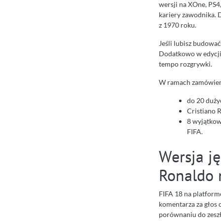
wersji na XOne, PS4,
kariery zawodnika. D
z 1970 roku.
Jeśli lubisz budowa
Dodatkowo w edycji 
tempo rozgrywki.
W ramach zamówie
do 20 duży
Cristiano 
8 wyjątko
FIFA.
Wersja ję
Ronaldo 
FIFA 18 na platform
komentarza za głos 
porównaniu do zeszł