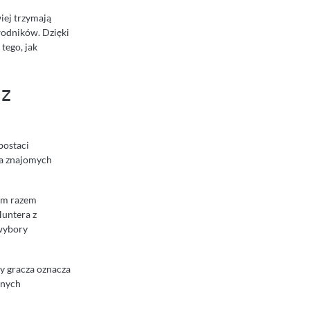
iej trzymają
wodników. Dzięki
 tego, jak
az
postaci
 na znajomych
Tym razem
Huntera z
 wybory
y gracza oznacza
jnych