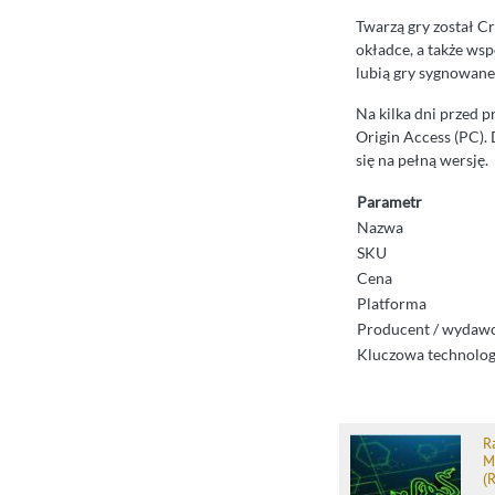
Twarzą gry został Cr
okładce, a także ws
lubią gry sygnowane
Na kilka dni przed 
Origin Access (PC). 
się na pełną wersję.
Parametr
Nazwa
SKU
Cena
Platforma
Producent / wydaw
Kluczowa technolog
R
M
(