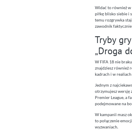
Widać to również w s
piłkę blisko siebie
temu rozgrywka staje 
zawodnik faktycznie
Tryby gry
„Droga d
W FIFA 18 nie braku
znajdziesz również r
kadrach i w realiach
Jednym z najciekaws
otrzymujesz wersję
Premier League, a fa
podejmowane na bois
W kampanii masz oka
to połączenie emocj
wyzwaniach.