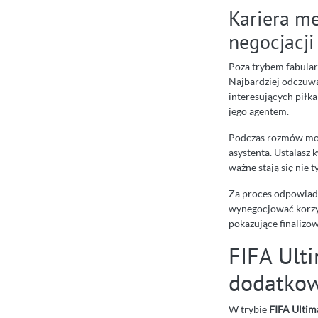
Kariera m
negocjacji
Poza trybem fabular
Najbardziej odczuwa
interesujących piłka
jego agentem.
Podczas rozmów może
asystenta. Ustalasz 
ważne stają się nie 
Za proces odpowiada 
wynegocjować korzys
pokazujące finalizo
FIFA Ulti
dodatkow
W trybie
FIFA Ultim