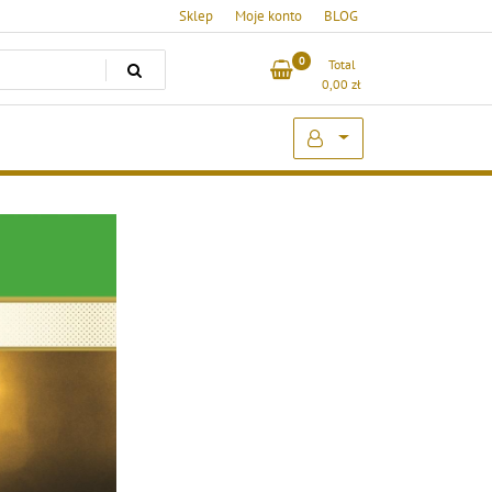
Sklep
Moje konto
BLOG
0
Total
0,00
zł