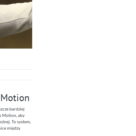
 Motion
szcze bardziej
s Motion, aby
ożnej. To system,
nice między