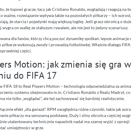
o, że topowi gracze, tacy jak Cristiano Ronaldo, wyglądają i reagują na 
Co ważne, rozwiązanie wpływa także na pozostałych piłkarzy – ich wzrost,
ją, że starcia i pojedynki mają większą logikę. Jeśli grasz obrońcą o dużej
ej wygra on walkę ze słabszym rywalem, ale nie jest to jedyny scenariusz.
owana dla fanów, którzy chcą poczuć dynamikę spotkań, lepsze animacje 
ak piłkarze wykonują zwody i prowadzą futbolówkę. Właśnie dlatego FIF
oprzedniej części.
ers Motion: jak zmienia się gra w
iu do FIFA 17
 FIFA 18 to Real Players Motion – technologia odpowiedzialna za anim
rzeniu systemu obejmowała m.in. Cristiano Ronaldo z Realu Madryt, co 
ma nie tylko „wyglądać”, ale też zachowywać się bardziej realistycznie.
yłącznie efekt „dla gwiazd”. RPM uwzględnia różne czynniki, takie jak wzro
anie piłkarzy ma sensowną podstawę. Duży i silny obrońca częściej wygr
eśnie utalentowany technicznie napastnik nadal ma szansę wyjść z opresji 
tać umiejętności w grze.