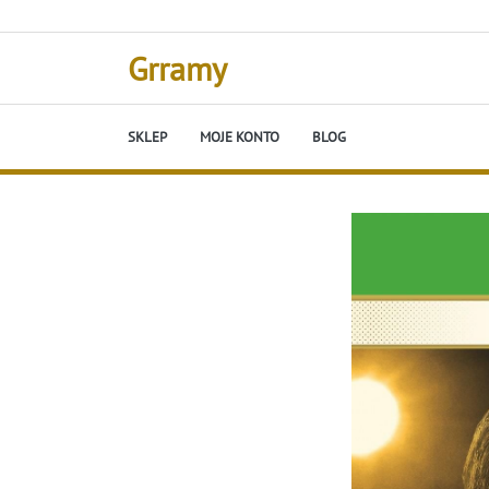
Skip
to
content
Grramy
SKLEP
MOJE KONTO
BLOG