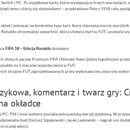
 Switch i PC. To wyjątkowe karty, które występują w trzech wariantach, z
zięki temu różnią się statystykami – przykładowo Pele z 1958 roku podaj
ć skład i polować na konkretne typy kart, Ikony stanowią mocny wyróżnik
Ronaldo otrzymujesz zawartość, która ułatwia start w FUT i pozwala szy
nia
FIFA 18 – Edycja Ronaldo
dostajesz:
ch złotych paczek Premium FIFA Ultimate Team (jedna tygodniowo przez 
Ronaldo na 5 meczów wypożyczenia w FUT,
wych strojów FUT zaprojektowanych przez wykonawców utworów wykorz
zykowa, komentarz i twarz gry: C
na okładce
ę PC, PS4 i inne systemy posiada pełną polską wersję językową. W przy
odpowiada duet Dariusz Szpakowski i Jacek Laskowski – nagrali oni dod
orocznej edycji.