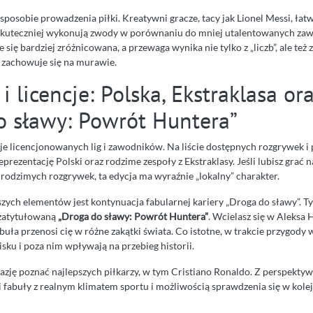
posobie prowadzenia piłki. Kreatywni gracze, tacy jak Lionel Messi, łatw
 i skuteczniej wykonują zwody w porównaniu do mniej utalentowanych za
się bardziej zróżnicowana, a przewaga wynika nie tylko z „liczb”, ale też z
 zachowuje się na murawie.
 i licencje: Polska, Ekstraklasa or
o sławy: Powrót Huntera”
je licencjonowanych lig i zawodników. Na liście dostępnych rozgrywek i 
eprezentację Polski oraz rodzime zespoły z Ekstraklasy. Jeśli lubisz grać
 rodzimych rozgrywek, ta edycja ma wyraźnie „lokalny” charakter.
zych elementów jest kontynuacja fabularnej kariery „Droga do sławy”. 
 zatytułowaną
„Droga do sławy: Powrót Huntera”
. Wcielasz się w Aleksa 
buła przenosi cię w różne zakątki świata. Co istotne, w trakcie przygody
ku i poza nim wpływają na przebieg historii.
zję poznać najlepszych piłkarzy, w tym Cristiano Ronaldo. Z perspektyw
i fabuły z realnym klimatem sportu i możliwością sprawdzenia się w kole