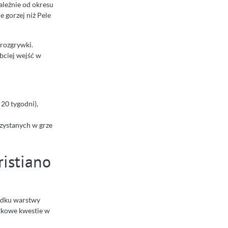
ależnie od okresu
e gorzej niż Pele
 rozgrywki.
bciej wejść w
20 tygodni),
ystanych w grze
ristiano
padku warstwy
atkowe kwestie w