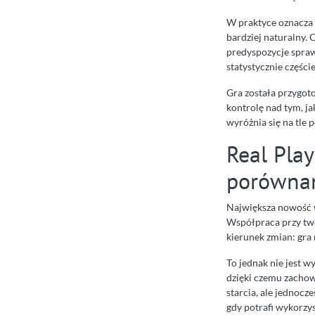
W praktyce oznacza t
bardziej naturalny. 
predyspozycje sprawia
statystycznie części
Gra została przygot
kontrolę nad tym, j
wyróżnia się na tle p
Real Play
porównan
Największa nowość w
Współpraca przy two
kierunek zmian: gra 
To jednak nie jest w
dzięki czemu zachow
starcia, ale jednocz
gdy potrafi wykorzys