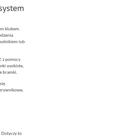
 system
iem klubem.
edzenia
wodnikiem lub
ać z pomocy
nki osobiste,
e bramki.
się
zerywnikowe,
. Dotyczy to