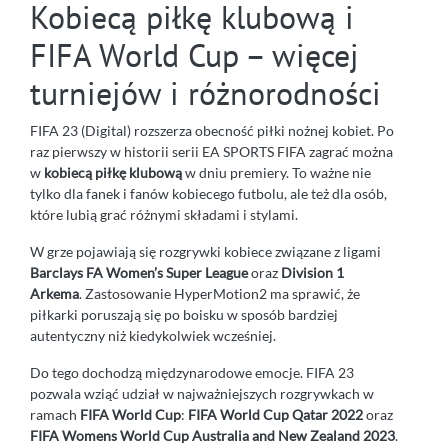
Kobiecą piłkę klubową i
FIFA World Cup – więcej
turniejów i różnorodności
FIFA 23 (Digital) rozszerza obecność piłki nożnej kobiet. Po
raz pierwszy w historii serii EA SPORTS FIFA zagrać można
w
kobiecą piłkę klubową
w dniu premiery. To ważne nie
tylko dla fanek i fanów kobiecego futbolu, ale też dla osób,
które lubią grać różnymi składami i stylami.
W grze pojawiają się rozgrywki kobiece związane z ligami
Barclays FA Women’s Super League
oraz
Division 1
Arkema
. Zastosowanie HyperMotion2 ma sprawić, że
piłkarki poruszają się po boisku w sposób bardziej
autentyczny niż kiedykolwiek wcześniej.
Do tego dochodzą międzynarodowe emocje. FIFA 23
pozwala wziąć udział w najważniejszych rozgrywkach w
ramach
FIFA World Cup
:
FIFA World Cup Qatar 2022
oraz
FIFA Womens World Cup Australia and New Zealand 2023
.