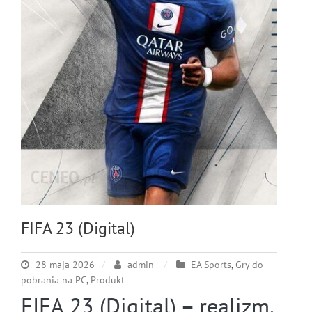
FIFA 23 (Digital)
28 maja 2026
admin
EA Sports
,
Gry do
pobrania na PC
,
Produkt
FIFA 23 (Digital) – realizm,