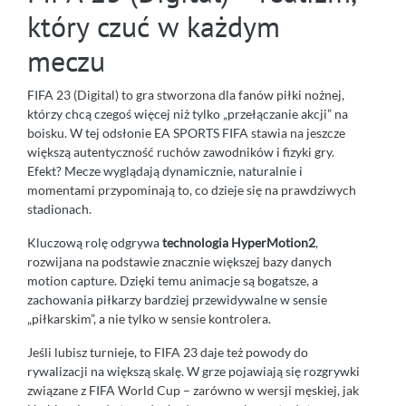
który czuć w każdym
meczu
FIFA 23 (Digital) to gra stworzona dla fanów piłki nożnej,
którzy chcą czegoś więcej niż tylko „przełączanie akcji” na
boisku. W tej odsłonie EA SPORTS FIFA stawia na jeszcze
większą autentyczność ruchów zawodników i fizyki gry.
Efekt? Mecze wyglądają dynamicznie, naturalnie i
momentami przypominają to, co dzieje się na prawdziwych
stadionach.
Kluczową rolę odgrywa
technologia HyperMotion2
,
rozwijana na podstawie znacznie większej bazy danych
motion capture. Dzięki temu animacje są bogatsze, a
zachowania piłkarzy bardziej przewidywalne w sensie
„piłkarskim”, a nie tylko w sensie kontrolera.
Jeśli lubisz turnieje, to FIFA 23 daje też powody do
rywalizacji na większą skalę. W grze pojawiają się rozgrywki
związane z FIFA World Cup – zarówno w wersji męskiej, jak