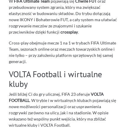
W
FIFA Ultimate Team
pojawiają się
Chwile FUT
oraz
przebudowany system zgrania, który ma zwiększać
elastyczność w budowaniu składów. Do trybu dołączają
nowe IKONY i Bohaterowie FUT, a cały system ma ułatwiać
rozgrywanie meczów ze znajomymi i szukanie
przeciwników dzięki funkcji
crossplay
.
Cross-play obejmuje mecze 1 na 1 w trybach FIFA Ultimate
Team, sezonach online oraz meczach towarzyskich online i
nie tylko – przy założeniu platform sprzętowych tej samej
generacji.
VOLTA Football i wirtualne
kluby
Jeśli bliżej Ci do gry ulicznej, FIFA 23 oferuje
VOLTA
FOOTBALL
. W trybie i w wirtualnych klubach pojawiają się
nowe możliwości personalizacji oraz usprawnienia
rozgrywki zarówno na ulicy, jak i na stadionie. W opisie
wskazano też wspólny punkt wejścia, który ma zbliżać
wirtualne kluby i VOLTA Football.