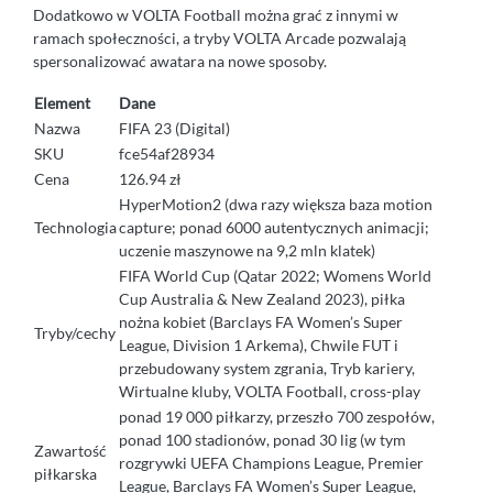
Dodatkowo w VOLTA Football można grać z innymi w
ramach społeczności, a tryby VOLTA Arcade pozwalają
spersonalizować awatara na nowe sposoby.
Element
Dane
Nazwa
FIFA 23 (Digital)
SKU
fce54af28934
Cena
126.94 zł
HyperMotion2 (dwa razy większa baza motion
Technologia
capture; ponad 6000 autentycznych animacji;
uczenie maszynowe na 9,2 mln klatek)
FIFA World Cup (Qatar 2022; Womens World
Cup Australia & New Zealand 2023), piłka
nożna kobiet (Barclays FA Women’s Super
Tryby/cechy
League, Division 1 Arkema), Chwile FUT i
przebudowany system zgrania, Tryb kariery,
Wirtualne kluby, VOLTA Football, cross-play
ponad 19 000 piłkarzy, przeszło 700 zespołów,
ponad 100 stadionów, ponad 30 lig (w tym
Zawartość
rozgrywki UEFA Champions League, Premier
piłkarska
League, Barclays FA Women’s Super League,