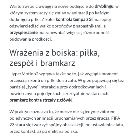
Warto zwrócić uwagę na nowe podejście do
dryblingu
, w
którym system uczy się zmian w animacji po każdym
dotknięciu piłki. Z kolei
kontrola tempa z SI
ma lepiej
odzwierciedlać walkę obrońców z napastnikami, a
przyspieszanie
ma zapewniać większą różnorodność
budowania prędkości.
Wrażenia z boiska: piłka,
zespół i bramkarz
HyperMotion2 wpływa także na to, jak wygląda moment
przejścia z kontroli piłki do strzału. W grze pojawiają się też
bardziej „żywe” interakcje przy dośrodkowaniach i
powietrznych pojedynkach, szczególnie w starciach
bramkarz kontra strzały z główki
.
W praktyce oznacza to, że mecze nie są jedynie zbiorem
pojedynczych animacji uruchamianych przez gracza. FIFA
23 stara się tworzyć spójny obraz akcji: od ustawienia ciała,
przez kontakt, aż po efekt na boisku.