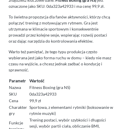
znajdziesz kluczowe dane.
Fitness Boxing (gra NS)
jest
oznaczone jako SKU: 0da323a42933 i ma cenę 99,9 zł.
To świetna propozycja dla fanów aktywności, którzy chcą
połączyć trening z motywującym rytmem. Gra jest
utrzymana w klimacie sportowym i konsekwentnie
prowadzi przez kolejne sesje, wspierając rozwój postaci
oraz dając narzędzia do kontrolowania efektów.
Warto też pamiętać, że tego typu produkcja często
wybierana jest jako forma ruchu w domu – kiedy nie masz
czasu na wyjście, a chcesz jednak zadbać o kondycję i
sprawność.
Parametr
Wartość
Nazwa
Fitness Boxing (gra NS)
SKU
0da323a42933
Cena
99,9 zł
Charakter
Sportowa, z elementami rytmiki (boksowanie w
gry
rytmie muzyki)
Trening postaci, wybór szybkości i długości
Funkcje
sesji, wybór partii ciała, obliczanie BMI,
treningu