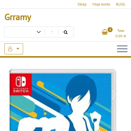
Skip
Sklep
Moje konto
BLOG
to
Grramy
content
0
Total
0,00
zł