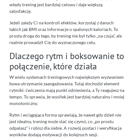
wtedy trening jest bardziej celowy i daje większą
satysfakcję.
Jeżeli zależy Ci na kontroli efektów, korzystaj z danych
takich jak BMI oraz informacje o spalonych kaloriach. To
prosta droga do tego, by trening nie był tylko „na czuja”, ale
realnie prowadził Cię do wyznaczonego celu.
Dlaczego rytm i boksowanie to
połączenie, które działa
W wielu systemach treningowych największym wyzwaniem
bywa utrzymanie zaangażowania. Tutaj dochodzi element
rytmiki: ćwiczenia mają punkt odniesienia, a Ty reagujesz na
tempo. To sprawia, że wysiłek jest bardziej naturalny i mniej
monotoniczny.
Rytm i wciągająca forma sprawiają, że nawet gdy dzień nie
jest idealny, trening może stać się czymś, co „po prostu
odpalasz” i robisz dla siebie. A rozwój postaci i weryfikacja
wyników dodają motywacji do kolejnych sesji.