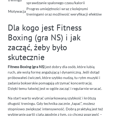
sprawdzanie spalonego czasu/kalorii
Progres umiejętności wraz z kolejnymi
Motywacja
treningami oraz możliwość weryfikacji efektów
Dla kogo jest Fitness
Boxing (gra NS) i jak
zacząć, żeby było
skutecznie
Fitness Boxing (gra NS)
jest dobry dla osób, które lubią
ruch, ale wolą formę angażującą i dynamiczną. Jeśli dotąd
próbowałeś ćwiczeń, które szybko nudzą, tu rytm muzyki i
zadania bokserskie pomagają utrzymać koncentrację.
Dzięki temu łatwiej jest w ogóle zacząć i regularnie wracać.
Na start warto wybrać umiarkowaną szybkość i krótszą
długość treningu. Gdy technika zacznie „łapać”, możesz
stopniowo zwiększać intensywność. Dobrą praktyką jest też
wybieranie partii ciała zgodnie z tym, co chcesz poprawić –