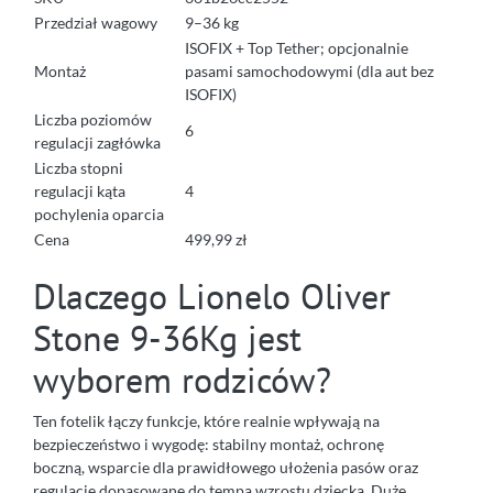
Przedział wagowy
9–36 kg
ISOFIX + Top Tether; opcjonalnie
Montaż
pasami samochodowymi (dla aut bez
ISOFIX)
Liczba poziomów
6
regulacji zagłówka
Liczba stopni
regulacji kąta
4
pochylenia oparcia
Cena
499,99 zł
Dlaczego Lionelo Oliver
Stone 9-36Kg jest
wyborem rodziców?
Ten fotelik łączy funkcje, które realnie wpływają na
bezpieczeństwo i wygodę: stabilny montaż, ochronę
boczną, wsparcie dla prawidłowego ułożenia pasów oraz
regulacje dopasowane do tempa wzrostu dziecka. Duże