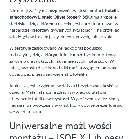
Nie mniej ważny niż bezpieczeństwo jest komfort.
Fotelik
samochodowy Lionelo Oliver Stone 9-36Kg
ma głębokie
siedzisko, dzięki któremu dziecko jest chronione nawet w
najbardziej nieprzewidywalnych sytuacjach – na przykład
wtedy, gdy w trakcie jazdy zmienia pozycję lub zasypia.
W zestawie zastosowano wkładkę oraz poduszkę
redukcyjną, dzięki którym fotelik może być komfortowy
zarówno dla większych, jak i mniejszych maluszków. W
miarę wzrostu dziecka wkładki można wyjąć, co pozwala
dopasować przestrzeń wewnątrz fotelika.
Tapicerka jest przyjemna w dotyku i bezpieczna dla skóry
dziecka. Materiał można zdjąć i wyprać, co ułatwia
utrzymanie fotelika w czystości. Wykończenia z eko-skóry
nadają mu nowoczesny wygląd, który dobrze prezentuje się
we wnętrzu auta.
Uniwersalne możliwości
montażu – ISOFIX lub pasy