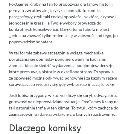
FoxGames Kraby na fali to propozycja dla fanów historii
pełnych zwrotów akcji, ryzyka i emocji. To komiks
paragrafowy, czyli taki rodzaj opowieści, w której czytasz i
jednocześnie grasz – a Twoje wybory prowadzą do
konkretnych konsekwencji. Dzięki temu fabuła nie jest
„jedna na zawsze”, tylko zmienia się w zależności od tego, jak
poprowadzisz bohatera.
W tej formie zabawy szczególnie wciąga mechanika
poruszania się pomiędzy ponumerowanymi kadrami.
Zamiast biernie śledzić wydarzenia, podejmujesz decyzje,
które przesuwają historię w określone strony. To sprawia,
że opowieść można odkrywać ponownie i za każdym razem
sprawdzać, co wydarzy się, gdy wybierzesz inaczą ścieżkę.
Jeśli lubisz przygody, w których liczy się spryt, odwaga oraz
gotowość na nieprzewidziane sytuacje, FoxGames Kraby na
fali naturalnie trafia w ten klimat. To tytuł, który zachęca do
zaangażowania i daje satysfakcję z własnych rozstrzygnięć.
Dlaczego komiksy