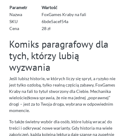
Parametr
Wartość
Nazwa
FoxGames Kraby na fali
SKU
6bde5acef54a
Cena
28 zł
Komiks paragrafowy dla
tych, którzy lubią
wyzwania
Jeśli lubisz historie, w których liczy się spryt, a ryzyko nie
jest tylko ozdobą, tylko realną częścią zabawy, FoxGames
Kraby na fali to tytuł stworzony dla Ciebie. Mechanika
wielościeżkowa sprawia, że nie ma jednej „poprawnej”
drogi – jest za to Twoja droga, wybrana w odpowiednim
momencie.
To także świetny wybór dla osób, które lubią wracać do
treści i odkrywać nowe warianty. Gdy historia ma wiele
zakończeń, każda kolejna lektura daje szansę na zupełnie