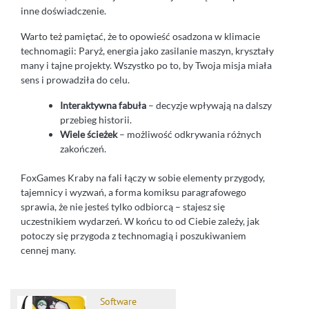
inne doświadczenie.
Warto też pamiętać, że to opowieść osadzona w klimacie
technomagii: Paryż, energia jako zasilanie maszyn, kryształy
many i tajne projekty. Wszystko po to, by Twoja misja miała
sens i prowadziła do celu.
Interaktywna fabuła
– decyzje wpływają na dalszy
przebieg historii.
Wiele ścieżek
– możliwość odkrywania różnych
zakończeń.
FoxGames Kraby na fali łączy w sobie elementy przygody,
tajemnicy i wyzwań, a forma komiksu paragrafowego
sprawia, że nie jesteś tylko odbiorcą – stajesz się
uczestnikiem wydarzeń. W końcu to od Ciebie zależy, jak
potoczy się przygoda z technomagią i poszukiwaniem
cennej many.
Software