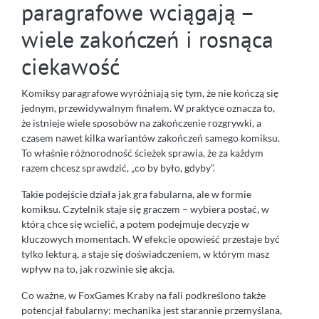
paragrafowe wciągają –
wiele zakończeń i rosnąca
ciekawość
Komiksy paragrafowe wyróżniają się tym, że nie kończą się
jednym, przewidywalnym finałem. W praktyce oznacza to,
że istnieje wiele sposobów na zakończenie rozgrywki, a
czasem nawet kilka wariantów zakończeń samego komiksu.
To właśnie różnorodność ścieżek sprawia, że za każdym
razem chcesz sprawdzić, „co by było, gdyby”.
Takie podejście działa jak gra fabularna, ale w formie
komiksu. Czytelnik staje się graczem – wybiera postać, w
którą chce się wcielić, a potem podejmuje decyzje w
kluczowych momentach. W efekcie opowieść przestaje być
tylko lekturą, a staje się doświadczeniem, w którym masz
wpływ na to, jak rozwinie się akcja.
Co ważne, w FoxGames Kraby na fali podkreślono także
potencjał fabularny: mechanika jest starannie przemyślana,