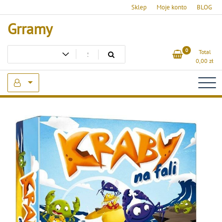
Skip
Sklep
Moje konto
BLOG
to
Grramy
content
0
Total
0,00
zł