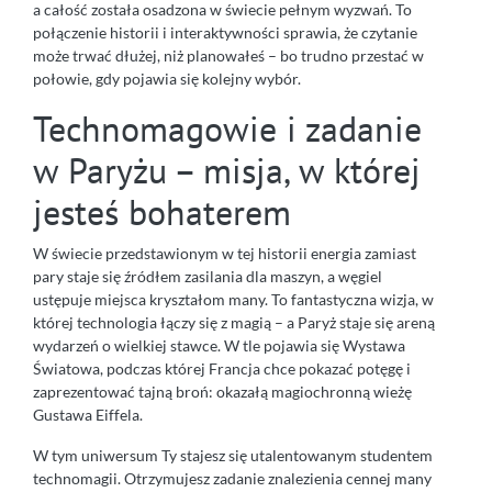
a całość została osadzona w świecie pełnym wyzwań. To
połączenie historii i interaktywności sprawia, że czytanie
może trwać dłużej, niż planowałeś – bo trudno przestać w
połowie, gdy pojawia się kolejny wybór.
Technomagowie i zadanie
w Paryżu – misja, w której
jesteś bohaterem
W świecie przedstawionym w tej historii energia zamiast
pary staje się źródłem zasilania dla maszyn, a węgiel
ustępuje miejsca kryształom many. To fantastyczna wizja, w
której technologia łączy się z magią – a Paryż staje się areną
wydarzeń o wielkiej stawce. W tle pojawia się Wystawa
Światowa, podczas której Francja chce pokazać potęgę i
zaprezentować tajną broń: okazałą magiochronną wieżę
Gustawa Eiffela.
W tym uniwersum Ty stajesz się utalentowanym studentem
technomagii. Otrzymujesz zadanie znalezienia cennej many