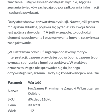
znaczenie. Tutaj właśnie to dostajesz: wycinki, zdjęcia i
zeznania świadków zachęcają do porządkowania informacji
i szukania powiązań.
Duży atut stanowi też warstwa dyskusji. Nawet jeśli grasz w
mniejszym składzie, pojawia się pytanie: czy Twoja teoria
jest spójna z dowodami? A jeśli w zespole, to dochodzi
element negocjowania i przekonywania innych, co zwiększa
zaangażowanie.
„W lustrzanym odbiciu” sugeruje dodatkowy motyw
interpretacji: czasem prawda jest odwrócona, czasem trop
wymaga spojrzenia z innej perspektywy. W praktyce
oznacza to, że gra nie sprowadza się do jednego
oczywistego skojarzenia – liczy się konsekwencja w analizie.
Parametr
Wartość
FoxGames Kryminalne Zagadki W Lustrzanym
Nazwa
Odbiciu
SKU
d9cde551107d
Cena
33.49 zł
Wiek
+12