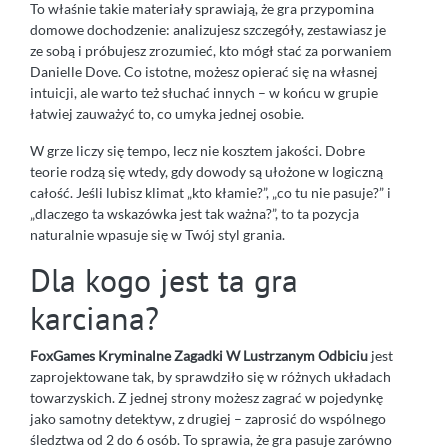
To właśnie takie materiały sprawiają, że gra przypomina
domowe dochodzenie: analizujesz szczegóły, zestawiasz je
ze sobą i próbujesz zrozumieć, kto mógł stać za porwaniem
Danielle Dove. Co istotne, możesz opierać się na własnej
intuicji, ale warto też słuchać innych – w końcu w grupie
łatwiej zauważyć to, co umyka jednej osobie.
W grze liczy się tempo, lecz nie kosztem jakości. Dobre
teorie rodzą się wtedy, gdy dowody są ułożone w logiczną
całość. Jeśli lubisz klimat „kto kłamie?”, „co tu nie pasuje?” i
„dlaczego ta wskazówka jest tak ważna?”, to ta pozycja
naturalnie wpasuje się w Twój styl grania.
Dla kogo jest ta gra
karciana?
FoxGames Kryminalne Zagadki W Lustrzanym Odbiciu
jest
zaprojektowane tak, by sprawdziło się w różnych układach
towarzyskich. Z jednej strony możesz zagrać w pojedynkę
jako samotny detektyw, z drugiej – zaprosić do wspólnego
śledztwa od 2 do 6 osób. To sprawia, że gra pasuje zarówno