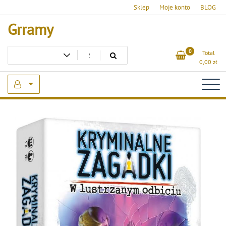
Skip
Sklep
Moje konto
BLOG
to
Grramy
content
0
Total
0,00
zł