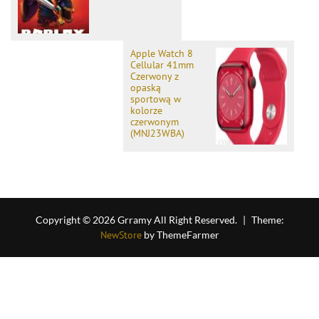
Apple Watch 8
Cellular 41mm
Czerwony z
opaską
sportową w
kolorze
czerwonym
(MNJ23WBA)
Copyright © 2026 Grramy All Right Reserved.
|
Theme:
NewStore
by ThemeFarmer