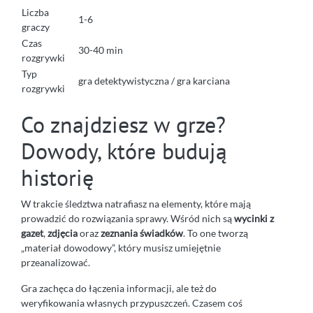
Liczba
1-6
graczy
Czas
30-40 min
rozgrywki
Typ
gra detektywistyczna / gra karciana
rozgrywki
Co znajdziesz w grze?
Dowody, które budują
historię
W trakcie śledztwa natrafiasz na elementy, które mają
prowadzić do rozwiązania sprawy. Wśród nich są
wycinki z
gazet
,
zdjęcia
oraz
zeznania świadków
. To one tworzą
„materiał dowodowy”, który musisz umiejętnie
przeanalizować.
Gra zachęca do łączenia informacji, ale też do
weryfikowania własnych przypuszczeń. Czasem coś