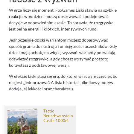
W grze liczy się moment. FoxGames Liski stawia na szybkie
reakcje, więc dzieci muszą obserwować i podejmować
decyzje w odpowiednim czasie. To sprawia, że rozgrywka
jest pełna energii i krótkich, intensywnych rund.
Jednocześnie dzięki wariantom możesz dopasowywać
sposób grania do nastroju i umiejętności uczestników. Gdy
dzieci mają ochotę na więcej wyzwań, warianty pozwalają
odświeżyć rozgrywkę, a gdy chcesz utrzymać prostotę –
korzystasz z podstawowej wersji.
W efekcie Liski stają się grą, do której wraca się częściej, bo
nie jest „jednorazowa”. A lisia historia i piknikowy motyw
dodają jej lekkości oraz charakteru.
Tactic
Neuschwanstein
Castle 1000el