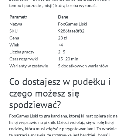
tempo i poczucie „misji”, którą trzeba wykonać.
Parametr
Dane
Nazwa
FoxGames Liski
SKU
9286faae8f82
Cena
23 zł
Wiek
+4
Liczba graczy
2–5
Czas rozgrywki
15–20 min
Warianty w zestawie
5 dodatkowych wariantów
Co dostajesz w pudełku i
czego możesz się
spodziewać?
FoxGames Liski to gra karciana, której klimat opiera się na
lisiej wyprawie na piknik. Dzieci wcielają się w rolę lisiej
rodziny, która musi zdążyć z przygotowaniami. To właśnie
ta narracja sprawia, że rozgrywka jest bardziej „żywa” i