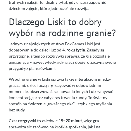
trafnych reakcji. To idealny tytuł, gdy chcesz zapewnić
dzieciom zajęcie, które jednocześnie rozwija.
Dlaczego Liski to dobry
wybór na rodzinne granie?
Jednym z największych atutów FoxGames Liski jest
dopasowanie do dzieci już od
4. roku życia
. Zasady są
przystępne, a tempo rozgrywki sprawia, że gra pozostaje
angażująca – nawet wtedy, gdy gracz dopiero zaczyna swoją
przygodę z planszówkami.
Wspólne granie w Liski sprzyja także interakcjom między
graczami: dzieci uczą się reagować w odpowiednim
momencie, obserwować zachowania innych i utrzymywać
koncentrację przez cały czas trwania rundy. To świetny
sposób na ćwiczenie „uważnego oka” i szybkiego myślenia
bez nudy.
Czas rozgrywki to zaledwie
15–20 minut
, więc gra
sprawdza się zarówno na krótkie spotkania, jak i na