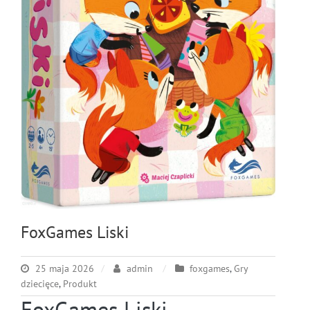
FoxGames Liski
25 maja 2026
admin
foxgames
,
Gry
dziecięce
,
Produkt
FoxGames Liski –