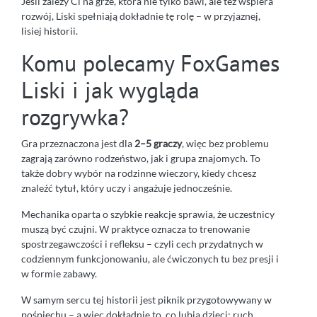
Jeśli zależy Ci na grze, która nie tylko bawi, ale też wspiera
rozwój, Liski spełniają dokładnie tę rolę – w przyjaznej,
lisiej historii.
Komu polecamy FoxGames
Liski i jak wygląda
rozgrywka?
Gra przeznaczona jest dla
2–5 graczy
, więc bez problemu
zagrają zarówno rodzeństwo, jak i grupa znajomych. To
także dobry wybór na rodzinne wieczory, kiedy chcesz
znaleźć tytuł, który uczy i angażuje jednocześnie.
Mechanika oparta o szybkie reakcje sprawia, że uczestnicy
muszą być czujni. W praktyce oznacza to trenowanie
spostrzegawczości i refleksu – czyli cech przydatnych w
codziennym funkcjonowaniu, ale ćwiczonych tu bez presji i
w formie zabawy.
W samym sercu tej historii jest piknik przygotowywany w
pośpiechu – a więc dokładnie to, co lubią dzieci: ruch,