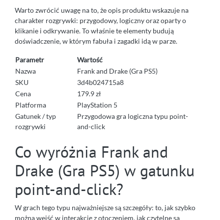
Warto zwrócić uwagę na to, że opis produktu wskazuje na
charakter rozgrywki: przygodowy, logiczny oraz oparty o
klikanie i odkrywanie. To właśnie te elementy budują
doświadczenie, w którym fabuła i zagadki idą w parze.
Parametr
Wartość
Nazwa
Frank and Drake (Gra PS5)
SKU
3d4b024715a8
Cena
179.9 zł
Platforma
PlayStation 5
Gatunek / typ
Przygodowa gra logiczna typu point-
rozgrywki
and-click
Co wyróżnia Frank and
Drake (Gra PS5) w gatunku
point-and-click?
W grach tego typu najważniejsze są szczegóły: to, jak szybko
można wejść w interakcję z otoczeniem, jak czytelne są