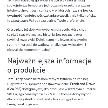
Ten tytuł najlepiej sprawdzi się u graczy, którzy lubią
spokojniejsze tempo, ale jednocześnie oczekują wyzwań
intelektualnych. Jeśli cenisz gry, w których liczy się
logika,
uważność i umiejętność czytania sytuacji
, a nie tylko refleks,
to
point-and-click
od razu trafi w Twoje preferencje.
Gra będzie też dobrym wyborem dla osób, które chcą
spędzić czas wciągającą historią, bez poczucia presji
szybkiej rozgrywki. Dzięki temu możesz grać w swoim
rytmie — wracać do wątków, analizować wskazówki i
cieszyć się momentami „aha!”.
Najważniejsze informacje
o produkcie
Jeżeli rozglądasz się za konkretnym tytułem na konsolę
PlayStation 5, sprawdź podstawowe dane.
Frank and Drake
(Gra PS5)
dostępne jest jako produkt o wskazanym numerze
SKU, a jego cena wynosi 179.9 zł. To kompaktowy wybór
dla fanów gatunku point-and-click i przygodowych
łamigłówek logicznych.