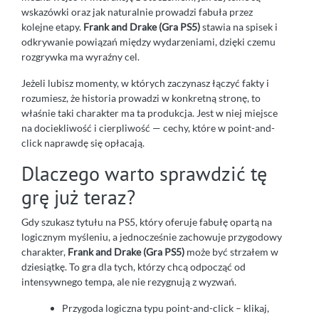
wskazówki oraz jak naturalnie prowadzi fabuła przez
kolejne etapy.
Frank and Drake (Gra PS5)
stawia na spisek i
odkrywanie powiązań między wydarzeniami, dzięki czemu
rozgrywka ma wyraźny cel.
Jeżeli lubisz momenty, w których zaczynasz łączyć fakty i
rozumiesz, że historia prowadzi w konkretną stronę, to
właśnie taki charakter ma ta produkcja. Jest w niej miejsce
na dociekliwość i cierpliwość — cechy, które w point-and-
click naprawdę się opłacają.
Dlaczego warto sprawdzić tę
grę już teraz?
Gdy szukasz tytułu na PS5, który oferuje fabułę opartą na
logicznym myśleniu, a jednocześnie zachowuje przygodowy
charakter,
Frank and Drake (Gra PS5)
może być strzałem w
dziesiątkę. To gra dla tych, którzy chcą odpocząć od
intensywnego tempa, ale nie rezygnują z wyzwań.
Przygoda logiczna typu point-and-click – klikaj,