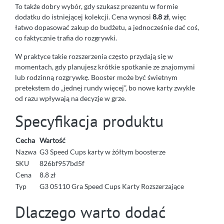
To także dobry wybór, gdy szukasz prezentu w formie
dodatku do istniejącej kolekcji. Cena wynosi
8.8 zł
, więc
łatwo dopasować zakup do budżetu, a jednocześnie dać coś,
co faktycznie trafia do rozgrywki.
W praktyce takie rozszerzenia często przydają się w
momentach, gdy planujesz krótkie spotkanie ze znajomymi
lub rodzinną rozgrywkę. Booster może być świetnym
pretekstem do „jednej rundy więcej”, bo nowe karty zwykle
od razu wpływają na decyzje w grze.
Specyfikacja produktu
Cecha
Wartość
Nazwa
G3 Speed Cups karty w żółtym boosterze
SKU
826bf957bd5f
Cena
8.8 zł
Typ
G3 05110 Gra Speed Cups Karty Rozszerzające
Dlaczego warto dodać