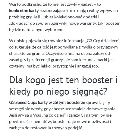
Warto podkreślić, że to nie jest zwykły gadżet – to
konkretne karty rozszerzające
, które mają realny wpływ na
przebieg gry. Jeśli lubisz kolekcjonować dodatki i
„dokładać” do swojej rozgrywki nowe warianty, taki booster
będzie naturalnym wyborem.
W opisie pojawia się również informacja „G3 Gry dziecięce”,
co sugeruje, że całość jest pomyślana z myślą o przyjaznym
charakterze grania. Oczywiście finalna ocena zależy od
zasad gry i preferencji graczy, ale sam kierunek marki jest
czytelny: ma być lekko, przystępnie i angażująco.
Dla kogo jest ten booster i
kiedy po niego sięgnąć?
G3 Speed Cups karty w żółtym boosterze
sprawdzą się
szczególnie wtedy, gdy chcesz urozmaicić domowe granie.
Jeśli gry są u Was „na co dzień” i zależy Ci na tym, by nie
powtarzać schematów, booster daje nowe możliwości i
zachęca do testowania różnych podejść.