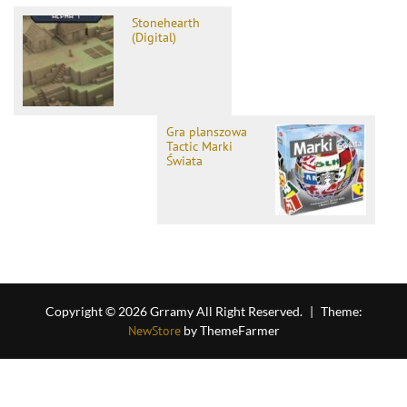
Stonehearth
(Digital)
Gra planszowa
Tactic Marki
Świata
Copyright © 2026 Grramy All Right Reserved.
|
Theme:
NewStore
by ThemeFarmer