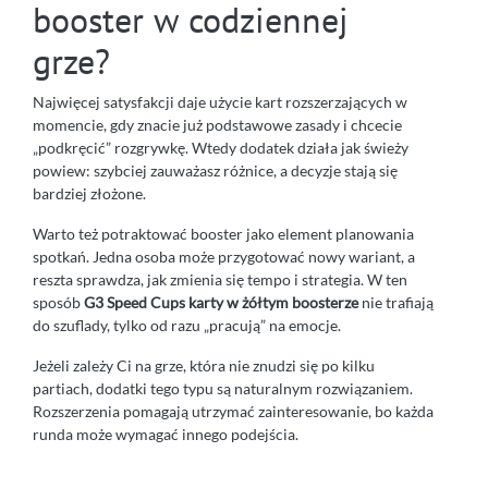
booster w codziennej
grze?
Najwięcej satysfakcji daje użycie kart rozszerzających w
momencie, gdy znacie już podstawowe zasady i chcecie
„podkręcić” rozgrywkę. Wtedy dodatek działa jak świeży
powiew: szybciej zauważasz różnice, a decyzje stają się
bardziej złożone.
Warto też potraktować booster jako element planowania
spotkań. Jedna osoba może przygotować nowy wariant, a
reszta sprawdza, jak zmienia się tempo i strategia. W ten
sposób
G3 Speed Cups karty w żółtym boosterze
nie trafiają
do szuflady, tylko od razu „pracują” na emocje.
Jeżeli zależy Ci na grze, która nie znudzi się po kilku
partiach, dodatki tego typu są naturalnym rozwiązaniem.
Rozszerzenia pomagają utrzymać zainteresowanie, bo każda
runda może wymagać innego podejścia.