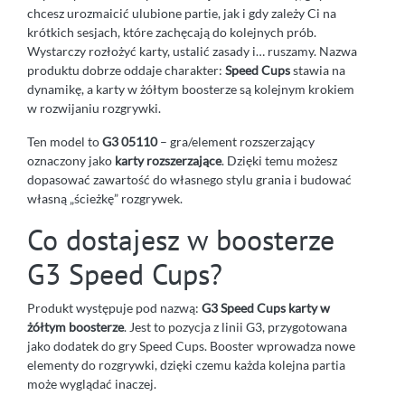
chcesz urozmaicić ulubione partie, jak i gdy zależy Ci na
krótkich sesjach, które zachęcają do kolejnych prób.
Wystarczy rozłożyć karty, ustalić zasady i… ruszamy. Nazwa
produktu dobrze oddaje charakter:
Speed Cups
stawia na
dynamikę, a karty w żółtym boosterze są kolejnym krokiem
w rozwijaniu rozgrywki.
Ten model to
G3 05110
– gra/element rozszerzający
oznaczony jako
karty rozszerzające
. Dzięki temu możesz
dopasować zawartość do własnego stylu grania i budować
własną „ścieżkę” rozgrywek.
Co dostajesz w boosterze
G3 Speed Cups?
Produkt występuje pod nazwą:
G3 Speed Cups karty w
żółtym boosterze
. Jest to pozycja z linii G3, przygotowana
jako dodatek do gry Speed Cups. Booster wprowadza nowe
elementy do rozgrywki, dzięki czemu każda kolejna partia
może wyglądać inaczej.