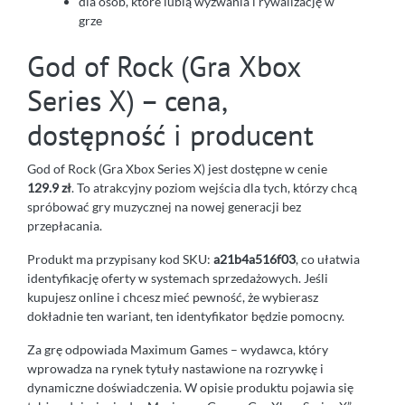
dla osób, które lubią wyzwania i rywalizację w
grze
God of Rock (Gra Xbox
Series X) – cena,
dostępność i producent
God of Rock (Gra Xbox Series X) jest dostępne w cenie
129.9 zł
. To atrakcyjny poziom wejścia dla tych, którzy chcą
spróbować gry muzycznej na nowej generacji bez
przepłacania.
Produkt ma przypisany kod SKU:
a21b4a516f03
, co ułatwia
identyfikację oferty w systemach sprzedażowych. Jeśli
kupujesz online i chcesz mieć pewność, że wybierasz
dokładnie ten wariant, ten identyfikator będzie pomocny.
Za grę odpowiada Maximum Games – wydawca, który
wprowadza na rynek tytuły nastawione na rozrywkę i
dynamiczne doświadczenia. W opisie produktu pojawia się