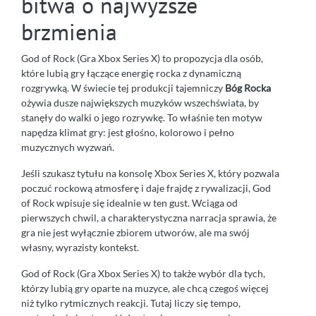
bitwa o najwyższe
brzmienia
God of Rock (Gra Xbox Series X) to propozycja dla osób,
które lubią gry łączące energię rocka z dynamiczną
rozgrywką. W świecie tej produkcji tajemniczy
Bóg Rocka
ożywia dusze największych muzyków wszechświata, by
stanęły do walki o jego rozrywkę. To właśnie ten motyw
napędza klimat gry: jest głośno, kolorowo i pełno
muzycznych wyzwań.
Jeśli szukasz tytułu na konsolę Xbox Series X, który pozwala
poczuć rockową atmosferę i daje frajdę z rywalizacji, God
of Rock wpisuje się idealnie w ten gust. Wciąga od
pierwszych chwil, a charakterystyczna narracja sprawia, że
gra nie jest wyłącznie zbiorem utworów, ale ma swój
własny, wyrazisty kontekst.
God of Rock (Gra Xbox Series X) to także wybór dla tych,
którzy lubią gry oparte na muzyce, ale chcą czegoś więcej
niż tylko rytmicznych reakcji. Tutaj liczy się tempo,