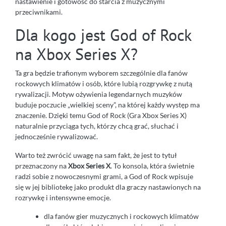
nastawienie i gotowość do starcia z muzycznymi
przeciwnikami.
Dla kogo jest God of Rock
na Xbox Series X?
Ta gra będzie trafionym wyborem szczególnie dla fanów
rockowych klimatów i osób, które lubią rozgrywkę z nutą
rywalizacji. Motyw ożywienia legendarnych muzyków
buduje poczucie „wielkiej sceny”, na której każdy występ ma
znaczenie. Dzięki temu God of Rock (Gra Xbox Series X)
naturalnie przyciąga tych, którzy chcą grać, słuchać i
jednocześnie rywalizować.
Warto też zwrócić uwagę na sam fakt, że jest to tytuł
przeznaczony na
Xbox Series X
. To konsola, która świetnie
radzi sobie z nowoczesnymi grami, a God of Rock wpisuje
się w jej bibliotekę jako produkt dla graczy nastawionych na
rozrywkę i intensywne emocje.
dla fanów gier muzycznych i rockowych klimatów